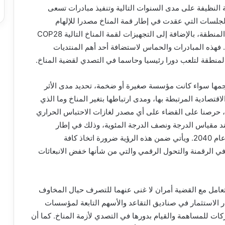
 النظيفة على مدى السنوات التالية وتنفيذ مبادرات تسعى
 الجلسات التي عقدت في إطار قمة المناخ مصدرا للإلهام
وللتعرف على الكثير من قصص النجاح والمبادرات في المنطقة، بالإضافة إلى التجهيزات لقمة المناخ التالية COP28
 فهذه المبادرات والحماس لاستضافة أحد أهم المنتديات
لمنطقة لتلعب دورا رئيسيا وحاسما في التصدي لقضية المناخ.
مها سواء كانت مؤسسة صغيرة أو ضخمة، تحديد مدى الأثر
اقتصادية المرتبطة بها، ومدى ارتباطها بتغير المناخ وما الذي
ون، حرصنا على القضاء على أي مصدر لغازات الاحتباس الحراري
د مقياس الدرجة ونصف الدرجة المئوية، وذلك في إطار
استراتيجيتنا لتحقيق الهدف الصفري للانبعاثات بحلول عام 2040. ويأتي ضمن هذه الرؤية ضرورة اتخاذ كافة
ي الرقمنة والتحول الرقمي والتي من شأنها خفض الانبعاثات
التعامل مع القضية أمران لا غنى عنهما للتصرف حيال المخاوف
يار الاستثمار في صناديق التقاعد والأسهم التابعة لمؤسسات
ات للمساهمة والقيام بدورها في التصدي لأزمة المناخ. كما أن