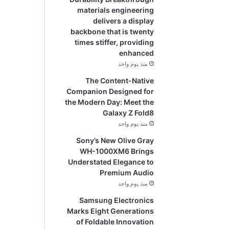
materials engineering
delivers a display
backbone that is twenty
times stiffer, providing
enhanced
منذ يوم واحد
The Content-Native
Companion Designed for
the Modern Day: Meet the
Galaxy Z Fold8
منذ يوم واحد
Sony’s New Olive Gray
WH-1000XM6 Brings
Understated Elegance to
Premium Audio
منذ يوم واحد
Samsung Electronics
Marks Eight Generations
of Foldable Innovation