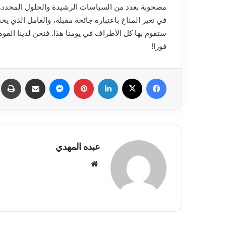
مصحوبة بعدد من السياسات الرشيدة والحلول المحددة 
في تغير المناخ باعتباره جائحة مقبلة، والعامل الذي يح
ستقوم بها كل الأطراف في يومنا هذا. فنحن لدينا القوة و
فورا!
فيسبوك
X
لينكدإن
بينتيريست
ماسنجر
مشاركة عبر البريد
ط
عبده المهدي
موقع
الويب