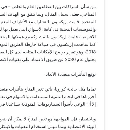
من شأن الشراكات بين القطاعين العام والخاص – في 
المناخي. فعلى سبيل المثال، وبما يتفق مع الهدف الساب
المتحدة، قامت إريكسون بالتشارك مع الأطراف المعنية
والمؤسسات البحثية في كافة الأسواق التي نعمل بها ل
الافريقية، قامت إريكسون بالمشاركة مع عملائها المختل
كما ساهمت إريكسون في صياغة خارطة الطريق الموسعة
2018، وهو تقرير يوضح الإمكانات المتاحة لدى كل 
بحلول عام 2030 عن طريق الاعتماد على تقنيات الاتصال والتكنولوجيا المتطورة.
توقع التأثيرات متعددة الأبعاد
تماما مثل جائحة كورونا، يأتي تغير المناخ بتأثيرات متعد
أحرزناها في اتجاه التنمية المستدامة، والإسهام في تع
إلا أن الوعي بأسوأ السيناريوهات المتوقعة يساعدنا في
وباختصار، فإن المواجهة مع تغير المناخ لا يمكن أن ين
البيئة الاقتصادية بينما تتبنى استخدام التقنيات والا