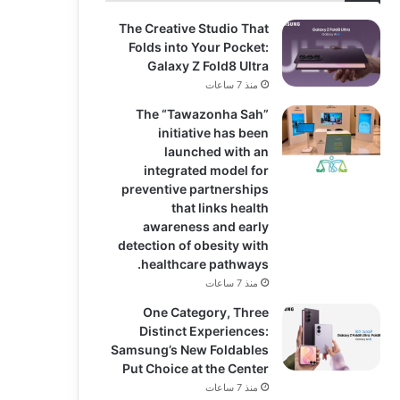
The Creative Studio That
Folds into Your Pocket:
Galaxy Z Fold8 Ultra
منذ 7 ساعات
The “Tawazonha Sah”
initiative has been
launched with an
integrated model for
preventive partnerships
that links health
awareness and early
detection of obesity with
healthcare pathways.
منذ 7 ساعات
One Category, Three
Distinct Experiences:
Samsung’s New Foldables
Put Choice at the Center
منذ 7 ساعات