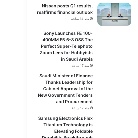
Nissan posts Q1 results,
reaffirms financial outlook
منذ 14 ساعة
Sony Launches FE 100-
400MM F5.6-8 OSS The
Perfect Super-Telephoto
Zoom Lens for Hobbyists
in Saudi Arabia
منذ 17 ساعة
Saudi Minister of Finance
Thanks Leadership for
Cabinet Approval of the
New Government Tenders
and Procurement
منذ 17 ساعة
Samsung Electronics Flex
Titanium Technology is
Elevating Foldable
Durability Breakthrough