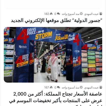
عبده المهدي
منذ أسبوع واحد
0
182
“جسور الدولية” تطلق موقعها الإلكتروني الجديد
عبده المهدي
منذ أسبوع واحد
0
167
عاصفة الأسعار تجتاح المملكة: أكثر من 2,000
عرض على المنتجات بأكبر تخفيضات الموسم في