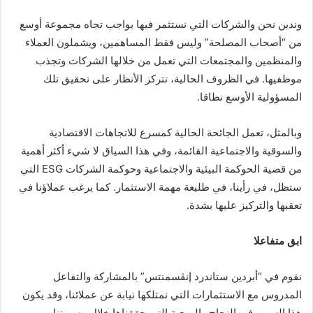
وندين نحن والشركات التي نستثمر فيها بواجب تجاه مجموعة أوسع
من “أصحاب المصلحة” وليس فقط المساهمين، ويشملون العملاء
والمنظمين والمجتمعات التي تعمل من خلالها الشركات وتجذب
موظفيها. في الظروف الحالية، تتركز الأنظار على تحقيق تلك
المسؤولية الأوسع نطاقا.
وبالمثل، تعمل الجائحة الحالية كمسرع للاتجاهات الاقتصادية
والسوقية والاجتماعية القائمة، وفي هذا السياق لا شيء أكثر أهمية
من قضية الحوكمة البيئية والاجتماعية وحوكمة الشركات ESG التي
ستظل، في رأينا، في طليعة مهمة الاستثمار. كما يرغب عملاؤنا في
تعقبها والتركيز عليها بشدة.
ابق متفاعلا
نقوم في “أبردين ستاندرد إنڤسمنتس” بالمشاركة والتفاعل
المدروس مع الاستثمارات التي نمتلكها نيابة عن عملائنا، وقد يكون
هذا السبب في النجاح والربحية التي حققناها خلال مسيرتنا