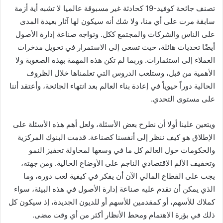
تصنف جائحة كوفيد-19 كحادثة غير مسبوقة عالميا لا تشبه أية أزمة
سابقة مرت على أي منا، ولا شك أنه سيكون لها آثار بعيدة المدى
على الناس والشركات والمجتمع ككل. وتواجه صناعة إدارة الأصول
أيضًا تحديات هائلة، حيث تسعى إلى الاستمرار في تحويل مدخرات
العملاء إلى استثمارات. وربما لم تكن هذه المهمة بهذه الصعوبة ولا
الأهمية من قبل، وستلعب الدروس التي تعلمناها خلال الظروف
الحالية دوراً حيوياً في إعادة بناء العالم بعد انتهاء الجائحة، وأعتقد أننا
على مستوى التحدي.
ويتعين علينا أولا أن نطرح بعض الأسئلة، ولعل أهم هذه الأسئلة على
الإطلاق هو كيف ننظر إلى أنفسنا كصناعة. قدمت البنوك المركزية
والحكومات حول العالم كل ما في وسعها لمحاولة تحفيز النمو
وتخفيف الألم الاقتصادي الناجم على الأوضاع الحالية. ومن جهته،
يجب على القطاع المالي الآن أن يفكر في كيفية لعب دوره، وما
الذي يمكن أن تقدم عليه صناعة إدارة الأصول في هذه البيئة، سواء
كملاك للأسهم، أو كمقدمين للأسهم أو للديون الجديدة، إذ سيكون كل
ذلك في بؤرة الاهتمام ومحط الأنظار أكثر من أي وقت مضى.