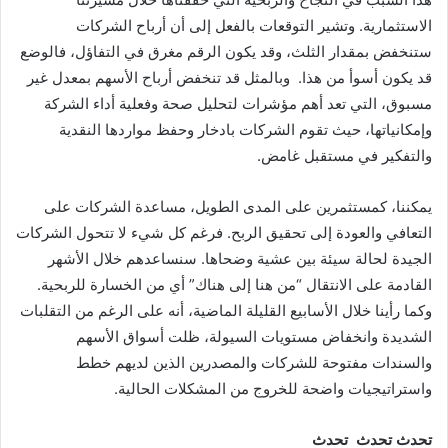
الاستثمارية. وتشير التوقعات بالفعل إلى أن أرباح الشركات
ستنخفض بمقدار الثلث، وقد يكون الرقم مغرق في التفاؤل، فالوضع
قد يكون أسوأ من هذا. وبالمثل قد تنخفض أرباح الأسهم بمعدل غير
مسبوق، التي تعد أهم مؤشرات لتحليل صحة وفعلية أداء الشركة
وإمكانياتها، حيث تقوم الشركات بادخار وحفظ مواردها النقدية
والتفكير في مستقبل غامض.
يمكننا، كمستثمرين على المدى الطويل، مساعدة الشركات على
التعافي والعودة إلى تحقيق الربح. فرغم كل شيء لا تتحول الشركات
الجيدة لحالة سيئة بين عشية وضحاها. سنساعدهم خلال الأشهر
القادمة على الانتقال “من هنا إلى هناك” أي من الخسارة للربحية.
وكما رأينا خلال الأسابيع القليلة الماضية، أنه على الرغم من التقلبات
الشديدة وانخفاض مستويات السيولة، ظلت أسواق الأسهم
والسندات مفتوحة للشركات والمصدرين الذين لديهم خطط
واستراتيجيات واضحة للخروج من المشكلات الحالية.
تحدث تحدث تحدث