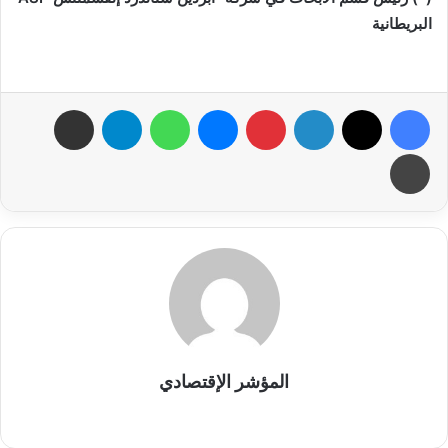
البريطانية
فيسبوك
X
لينكدإن
بينتيريست
ماسنجر
واتساب
تيلقرام
مشاركة عبر البريد
طباعة
المؤشر الإقتصادي
موقع
الويب