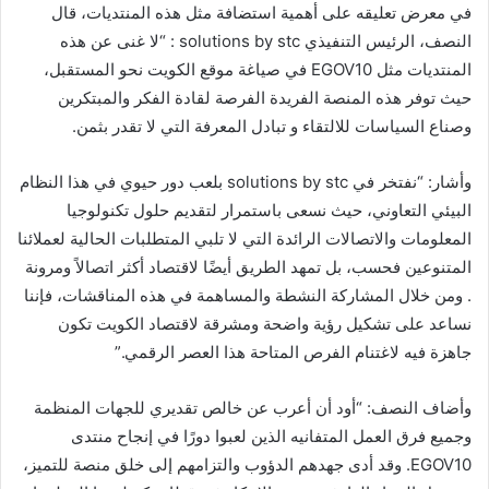
في معرض تعليقه على أهمية استضافة مثل هذه المنتديات، قال
النصف، الرئيس التنفيذي solutions by stc : “لا غنى عن هذه
المنتديات مثل EGOV10 في صياغة موقع الكويت نحو المستقبل،
حيث توفر هذه المنصة الفريدة الفرصة لقادة الفكر والمبتكرين
وصناع السياسات للالتقاء و تبادل المعرفة التي لا تقدر بثمن.
وأشار: “نفتخر في solutions by stc بلعب دور حيوي في هذا النظام
البيئي التعاوني، حيث نسعى باستمرار لتقديم حلول تكنولوجيا
المعلومات والاتصالات الرائدة التي لا تلبي المتطلبات الحالية لعملائنا
المتنوعين فحسب، بل تمهد الطريق أيضًا لاقتصاد أكثر اتصالاً ومرونة
. ومن خلال المشاركة النشطة والمساهمة في هذه المناقشات، فإننا
نساعد على تشكيل رؤية واضحة ومشرقة لاقتصاد الكويت تكون
جاهزة فيه لاغتنام الفرص المتاحة هذا العصر الرقمي.”
وأضاف النصف: “أود أن أعرب عن خالص تقديري للجهات المنظمة
وجميع فرق العمل المتفانيه الذين لعبوا دورًا في إنجاح منتدى
EGOV10. وقد أدى جهدهم الدؤوب والتزامهم إلى خلق منصة للتميز،