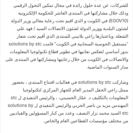
للشركات، عن عدة حلول رائدة في مجال تمكين التحول الرقمي
وذلك خلال مشاركتها في المنتدى العاشر للحكومة الإلكترونية
(EGOV10) في الكويت و الذي اقيم تحت رعاية معالي وزير الدولة
لشئون البلدية ووزير الدولة لشئون الاتصالات السيد / فهد علي
الشعلة. وباعتبارها راعي بلاتيني للمنتدى الذي أقيم تحت شعار
“مستقبل الحوسبة السحابية في الكويت” قامت solutions by stc
بدور أساسي لتعكس تفانيها في تطوير قطاع تكنولوجيا المعلومات
والاتصالات في الكويت من خلال رعايتها ومشاركتها في المنتدى على
مدار السنوات الماضية.
وشاركت solutions by stc في فعاليات افتتاح المنتدى ، بحضور
ممثل راعي الحفل المدير العام للجهاز المركزي لتكنولوجيا
المعلومات بالتكليف د. عمّار الحسيني، ، والرئيس التنفيذي ل stc
المهندس مزيد بن ناصر الحربي والرئيس التنفيذي ل solutions by
stc السيد محمد نزار النصف، وعدد من كبار المسؤولين والقياديين
من مختلف مؤسسات القطاعين العام والخاص.