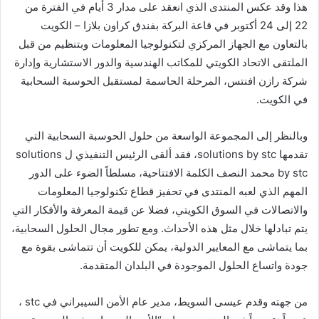
هذا وقد عكس المنتدى الذي انعقد على مدار 3 أيام في الفترة من
22 إلى 24 أكتوبر في قاعة البركة بفندق كراون بلازا – الكويت
بالتعاون مع الجهاز المركزي لتكنولوجيا المعلومات وبتنظيم من قبل
الملتقى الاتحاد الكويتي للمكاتب الهندسية والدور الاستشارية وإدارة
شركة رازن افنتس، المرحلة الحاسمة لمستقبل الحوسبة السحابية
في الكويت.
وبالنظر إلى المجموعة الواسعة من حلول الحوسبة السحابية التي
تقدمها solutions by stc، فقد ألقى الرئيس التنفيذي ل solutions
by stc محمد النصف الكلمة الافتتاحية، مسلطاً الضوء على الدور
المهم الذي لعبه المنتدى في تحفيز قطاع تكنولوجيا المعلومات
والاتصالات في السوق الكويتي، فضلا عن قيمة المعرفة والأفكار التي
يتم تبادلها خلال مثل هذه الأحداث. ومع تطور مجال الحلول السحابية،
بما يتماشى مع المعايير الدولية، يمكن للكويت أن تتماشى بقوة مع
جودة واتساع الحلول الموجودة في البلدان المتقدمة.
من جهته وقدم عيسى السويط، مدير عام الأمن السيبراني في stc ،