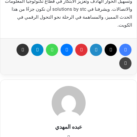
وتسهيل الحوار الهادف وتعزيز الابتكار في قطاع تكنولوجيا المعلومات
والاتصالات. ويشرفنا في solutions by stc أن نكون جزءًا من هذا
الحدث المميز، والمساهمة في الرحلة نحو التحول الرقمي في
الكويت.
فيسبوك
X
لينكدإن
بينتيريست
ماسنجر
واتساب
تيلقرام
مشاركة عبر البريد
طباعة
عبده المهدي
موقع