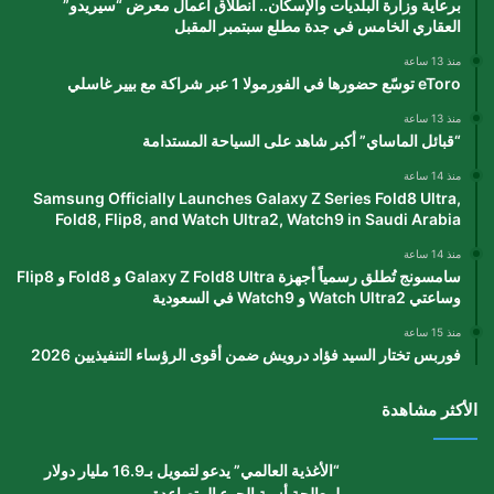
برعاية وزارة البلديات والإسكان.. انطلاق أعمال معرض “سيريدو”
العقاري الخامس في جدة مطلع سبتمبر المقبل
منذ 13 ساعة
eToro توسّع حضورها في الفورمولا 1 عبر شراكة مع بيير غاسلي
منذ 13 ساعة
“قبائل الماساي” أكبر شاهد على السياحة المستدامة
منذ 14 ساعة
Samsung Officially Launches Galaxy Z Series Fold8 Ultra,
Fold8, Flip8, and Watch Ultra2, Watch9 in Saudi Arabia
منذ 14 ساعة
سامسونج تُطلق رسمياً أجهزة Galaxy Z Fold8 Ultra و Fold8 و Flip8
وساعتي Watch Ultra2 و Watch9 في السعودية
منذ 15 ساعة
فوربس تختار السيد فؤاد درويش ضمن أقوى الرؤساء التنفيذيين 2026
الأكثر مشاهدة
“الأغذية العالمي” يدعو لتمويل بـ16.9 مليار دولار
لمعالجة أزمة الجوع المتصاعدة