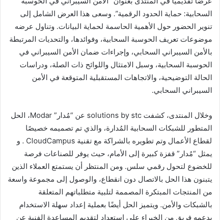
عرضاً تقديمياً في المنتدى بعنوان “الأمن السيبراني في الحوسبة
السحابية: حماية الحدود الرقمية”. وسعى هذا العرض الشامل إلى
تنوير الحضور حول الأهمية الحاسمة لحماية البيانات. وتناول عرضه
موضوعات تعريف الحوسبة السحابية، وفوائدها، والتحديات المرتبطة
بالأمن السيبراني السحابي، وإجراءات ضمان الأمن السيبراني في
الحوسبة السحابية، وسبل الامتثال واللوائح ذات الصلة، ودراسات
الحالة التوضيحية، والاتجاهات المستقبلية المتوقعة في الأمن
السيبراني السحابي.
وخلال المنتدى، كشفت solutions by stc عن “مُدار” Modar، الحل
المتطور للشبكات السحابية المُدارة، والذي تم تصميمه خصيصًا
لقطاع الأعمال وتم تطويره بالشراكة مع تقنية CloudCampus . و
يمثل “مُدار” قفزة كبيرة إلى الأمام، حيث يوفر للصناعات فرصة
للخضوع لتحول رقمي سلس. ومن المنتظر أن يستمتع العملاء الذين
يتبنون هذا الحل بالاتصال دون انقطاع، والوصول إلى مجموعة واسعة
من المنتجات المبتكرة المصممة لتلبية متطلباتهم المتعلقة
بالشبكات والأمن. ويتميز الحل أيضًا بعملية إعداد سهلة الاستخدام
يدعمه فريق من الخبراء على استعداد لتقديم المساعدة الفنية عن