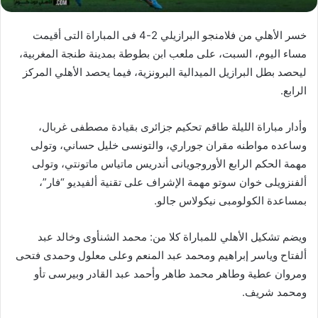
خسر الأهلي من فلامنجو البرازيلي 2-4 فى المباراة التى أقيمت
مساء اليوم، السبت، على ملعب ابن بطوطة بمدينة طنجة المغربية،
ليحصد بطل البرازيل الميدالية البرونزية، فيما يحصد الأهلي المركز
الرابع.
وأدار مباراة الليلة طاقم تحكيم جزائرى بقيادة مصطفى غربال،
وساعده مواطنه مقران جوراري، والتونسى خليل حساني، وتولى
مهمة الحكم الرابع الأوروجويانى أندريس ماتياس ماتونتي، وتولى
ألفنزويلى خوان سوتو مهمة الإشراف على تقنية ألفيديو “فار”،
بمساعدة الكولومبى نيكولاس جالو.
ويضم تشكيل الأهلي للمباراة كلا من: محمد الشنأوى وخالد عبد
ألفتاح وياسر إبراهيم ومحمد عبد المنعم وعلى معلول وحمدى فتحى
ومروان عطية وطاهر محمد طاهر وأحمد عبد القادر وبيرسى تأو
ومحمد شريف.