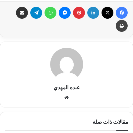
فيسبوك
X
لينكدإن
بينتيريست
ماسنجر
واتساب
تيلقرام
مشاركة عبر البريد
طباعة
عبده المهدي
موقع
الويب
مقالات ذات صلة