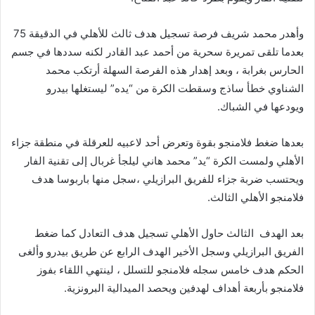
وأهدر محمد شريف فرصة تسجيل هدف ثالث للأهلي في الدقيقة 75
بعدما تلقى تمريرة سحرية من أحمد عبد القادر لكنه سددها في جسم
الحارس بغرابة ، وبعد إهدار هذه الفرصة السهلة أرتكب محمد
الشناوي خطأ ساذج وسقطت الكرة من “يده” ليستغلها بيدرو
ويودعها في الشباك.
بعدها ضغط فلامنجو بقوة وتعرض أحد لاعبيه للعرقلة في منطقة جزاء
الأهلي ولمست الكرة “يد” محمد هاني ليلجأ غربال إلى تقنية الفار
ويحتسب ضربة جزاء للفريق البرازيلي ،سجل منها باربوسا هدف
فلامنجو الأهلي الثالث.
بعد الهدف الثالث حاول الأهلي تسجيل هدف التعادل كما ضغط
الفريق البرازيلي وسجل الأخير الهدف الرابع عن طريق بيدرو وألغى
الحكم هدف خامس سجله فلامنجو للتسلل ، لينتهي اللقاء بفوز
فلامنجو بأربعة أهداف لهدفين ويحصد الميدالية البرونزية.