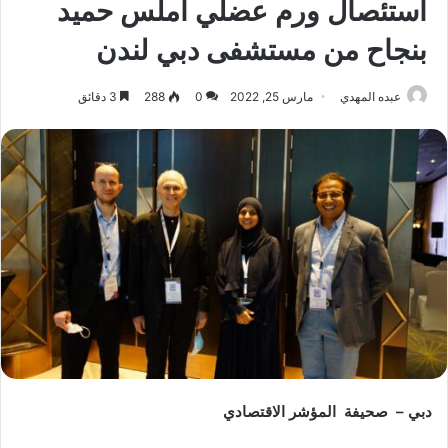
استئصال ورم عضلي أملس حميد
بنجاح من مستشفى دبي لندن
عبده المهدي
مارس 25, 2022
0
288
3 دقائق
دبي – صحيفة المؤشر الاقتصادي