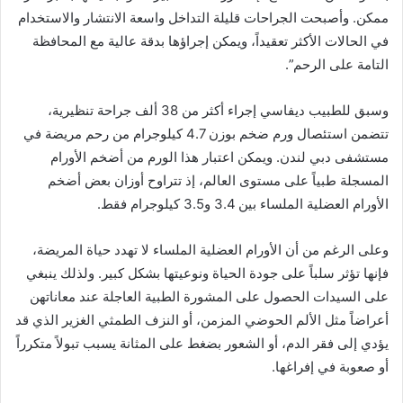
ممكن. وأصبحت الجراحات قليلة التداخل واسعة الانتشار والاستخدام
في الحالات الأكثر تعقيداً، ويمكن إجراؤها بدقة عالية مع المحافظة
التامة على الرحم”.
وسبق للطبيب ديفاسي إجراء أكثر من 38 ألف جراحة تنظيرية،
تتضمن استئصال ورم ضخم بوزن 4.7 كيلوجرام من رحم مريضة في
مستشفى دبي لندن. ويمكن اعتبار هذا الورم من أضخم الأورام
المسجلة طبياً على مستوى العالم، إذ تتراوح أوزان بعض أضخم
الأورام العضلية الملساء بين 3.4 و3.5 كيلوجرام فقط.
وعلى الرغم من أن الأورام العضلية الملساء لا تهدد حياة المريضة،
فإنها تؤثر سلباً على جودة الحياة ونوعيتها بشكل كبير. ولذلك ينبغي
على السيدات الحصول على المشورة الطبية العاجلة عند معاناتهن
أعراضاً مثل الألم الحوضي المزمن، أو النزف الطمثي الغزير الذي قد
يؤدي إلى فقر الدم، أو الشعور بضغط على المثانة يسبب تبولاً متكرراً
أو صعوبة في إفراغها.