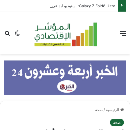
Galaxy Z Fold8 Ultra: استوديو ابداعي متكامل يطوى في جيبك
القائمة
بح
الوضع ا
الرئيسية
/
صحة
صحة