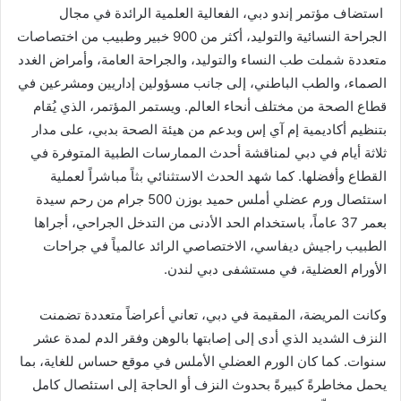
استضاف مؤتمر إندو دبي، الفعالية العلمية الرائدة في مجال
الجراحة النسائية والتوليد، أكثر من 900 خبير وطبيب من اختصاصات
متعددة شملت طب النساء والتوليد، والجراحة العامة، وأمراض الغدد
الصماء، والطب الباطني، إلى جانب مسؤولين إداريين ومشرعين في
قطاع الصحة من مختلف أنحاء العالم. ويستمر المؤتمر، الذي يُقام
بتنظيم أكاديمية إم آي إس وبدعم من هيئة الصحة بدبي، على مدار
ثلاثة أيام في دبي لمناقشة أحدث الممارسات الطبية المتوفرة في
القطاع وأفضلها. كما شهد الحدث الاستثنائي بثاً مباشراً لعملية
استئصال ورم عضلي أملس حميد بوزن 500 جرام من رحم سيدة
بعمر 37 عاماً، باستخدام الحد الأدنى من التدخل الجراحي، أجراها
الطبيب راجيش ديفاسي، الاختصاصي الرائد عالمياً في جراحات
الأورام العضلية، في مستشفى دبي لندن.
وكانت المريضة، المقيمة في دبي، تعاني أعراضاً متعددة تضمنت
النزف الشديد الذي أدى إلى إصابتها بالوهن وفقر الدم لمدة عشر
سنوات. كما كان الورم العضلي الأملس في موقع حساس للغاية، بما
يحمل مخاطرةً كبيرةً بحدوث النزف أو الحاجة إلى استئصال كامل