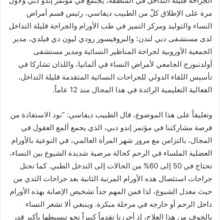
الجراحة قليلة التداخل في المنطقة، يجتمع في مؤتمر إندو دبي ولأول
مرة على الإطلاق كلّ من الطبيب ديفاسي، رئيس قسم أمراض
النساء والتوليد ومركز التميز في طب الأورام والجراحة قليلة التداخل
لدى مستشفى دبي لندن؛ والبروفيسور رودي ليون دي فيلدي، مدير
الجمعية الأوروبية لجراحة المناظير النسائية ومدير مستشفى
أولدنبورج الجامعي لأمراض النساء في ألمانيا، واللذان تشاركا في
تأسيس اللقاء الدولي للجراحات النسائية المتقدمة قليلة التداخل،
الفعالية التعليمية الرائدة في هذا المجال منذ 12 عاماً.
وتعليقاً على هذا الموضوع، قال الطبيب ديفاسي: “نود الاستفادة من
فرصة مشاركتنا في مؤتمر إندو دبي، الذي يجمع ألمع العقول في
المجال، بالتزامن مع مرور شهر المرأة العالمي، في التوعية بالأورام
العضلية الملساء في الرحم كحالة مرضية شديدة الشيوع بين النساء،
تحتاج في 50 إلى 60% من الحالات إلى التدخل الطبي. كما تحتل
جراحات استئصال هذه الأورام المرتبة الثانية بعد جراحات الثدي من
حيث معدل الشيوع، لذا فمن المهم جداً تشخيص الإصابة بهذه الأورام
داخل الرحم أو خارجه في مرحلة مبكرة. وينبغي ألا تشعر النساء
بالخوف من هذا العلاج، إذ أحرزنا تقدماً كبيراً نحو تبسيطها بأكبر قدر