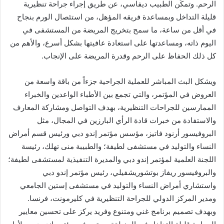
الرحم. وتمكّن الطبيب ديفاسي، عن طريق إجراء جراحة تنظيرية
قليلة التداخل وبمساعدة فريقه المؤهل، من استئصال الورم بنجاح
في أقل من ساعة، ما سمح بتخريج المريضة من المستشفى في
اليوم ذاته، ومساعدتها على استعادة عافيتها بشكل أسرع، والأهم من
كل ذلك الحفاظ على الرحم وقدرة المريضة على الإنجاب.
ويشكل البث المباشر للعملية الجراحية جزءاً من باقة واسعة من
العروض في المؤتمر، والتي تجمع بين الأطباء الواعدين والخبراء
الممارسين للجراحات التنظيرية، بهدف التواصل ومشاركة المعارف
والاستفادة من خبرات قادة الرأي البارزين في المجال، مثل
البروفيسور أرنود فاتيز، مؤسس مؤتمر إندو دبي ورئيس قسم أمراض
النساء والتوليد في مستشفى لطيفة؛ والطبيبة منى تهلك، رئيسة
اللجنة العلمية لمؤتمر إندو دبي والمديرة التنفيذية لمستشفى لطيفة؛
والبروفيسور ريفاز بوتشوريشفيلي، رئيس مؤتمر إندو دبي
واستشاري أمراض النساء والتوليد في مستشفى إستين الجامعي
ومدير المركز الدولي للجراحة التنظيرية في كليرمونت، فرنسا.
وبهدف تصميم برنامج غني ومتنوع وفريد يركز على تحسين معايير