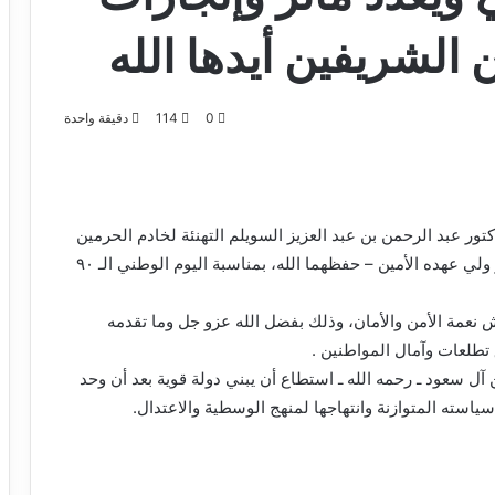
الشريفين أيدها الله
0
114
دقيقة واحدة
ور عبد الرحمن بن عبد العزيز السويلم التهنئة لخادم الحرمين
الشريفين الملك سلمان بن عبدالعزيز آل سعود، وسمو ولي عهده الأمين – حفظهما الله، بمناسبة اليوم الوطني الـ ٩٠
يش نعمة الأمن والأمان، وذلك بفضل الله عزو جل وما تقدمه
تطلعات وآمال المواطنين .
 آل سعود ـ رحمه الله ـ استطاع أن يبني دولة قوية بعد أن وحد
ياسته المتوازنة وانتهاجها لمنهج الوسطية والاعتدال.