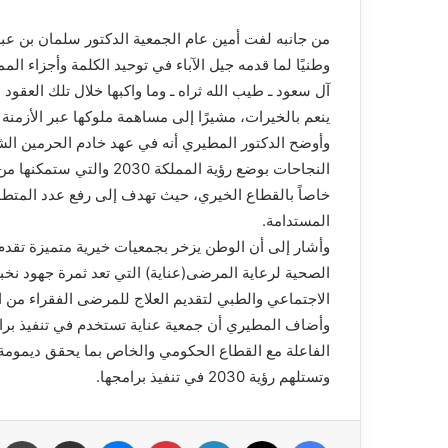
من جانبه لفت أمين عام الجمعية الدكتور سلمان بن عبد ا
وطنيًا لما قدمه جيل الآباء في توحيد الكلمة وأجزاء ال
آل سعود ـ طيب الله ثراه ـ وما واكبها خلال تلك العقود 
ينعم بالخيرات، مشيرًا إلى مساهمة ملوكها عبر الأزمنة ا
وأوضح الدكتور المطيري أنه في عهد خادم الحرمين الش
النجاحات بوضع رؤية الممل
خاصاً بالقطاع الخيري، حيث تهدف إلى رفع عدد المتطو
المستدامة.
وأشار إلى أن الوطن يزخر بجمعيات خيرية متميزة تقدم أ
الصحية لرعاية المرضى(عناية) التي تعد ثمرة جهود نخ
الاجتماعي والطبي لتقديم العلاج للمرضى الفقراء من 
وأضاف المطيري أن جمعية عناية تستخدم في تنفيذ برام
الفاعلة مع القطاع الحكومي والخاص بما يحقق ديمومة 
وتستلهم رؤية 2030 في تنفيذ برامجها.
فيسبوك
X
لينكدإن
بينتيريست
ماسنجر
مشاركة عبر البريد
ط