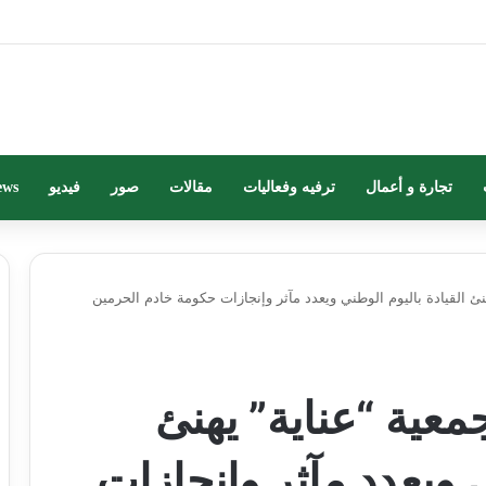
تجارة و أعمال
ترفيه وفعاليات
مقالات
صور
فيديو
ews
 القيادة باليوم الوطني ويعدد مآثر وإنجازات حكومة خادم الحرمين
عية “عناية” يهنئ
ي ويعدد مآثر وإنجازات