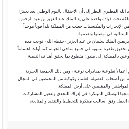
لله المطيري النظر إلى أن الاحتفال باليوم الوطني يعد تعبيرًا
مملكة تحت قيادة واحدة على يد الملك عبد العزيز بن عبد الرحمن
من الإنجازات والمكتسبات جعلت من المملكة بلداً قوياً موحداً
لمتتالية في نهضتها وتقدمها.
ريفين الملك سلمان بن عبد العزيز -حفظه الله- توجت هذه
كة 2030 والتي ستمكنها من تحقيق طفرة تنموية في جميع مناحي الحياة، كما أولت اهتماماً
عين بالمملكة إلى مليون متطوع بما يحققِ أهداف التنمية
عمالاً تطوعية بمبادرات نوعية ، ومن ذلك الجمعية الخيرية
بة من أصحاب الفضيلة العلماء وكوكبة من المختصين في المجال
المواطنين والمقيمين على أرض المملكة.
جها الوسائل المبتكرة في إدراك التحدي وتفعيل المشاركات
العمل وفق أساليب مبتكرة للتخطيط والتنفيذ والمتابعة،
باعة