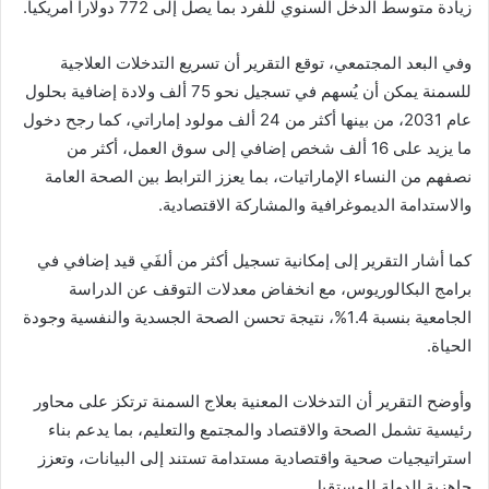
زيادة متوسط الدخل السنوي للفرد بما يصل إلى 772 دولاراً أمريكياً.
وفي البعد المجتمعي، توقع التقرير أن تسريع التدخلات العلاجية
للسمنة يمكن أن يُسهم في تسجيل نحو 75 ألف ولادة إضافية بحلول
عام 2031، من بينها أكثر من 24 ألف مولود إماراتي، كما رجح دخول
ما يزيد على 16 ألف شخص إضافي إلى سوق العمل، أكثر من
نصفهم من النساء الإماراتيات، بما يعزز الترابط بين الصحة العامة
والاستدامة الديموغرافية والمشاركة الاقتصادية.
كما أشار التقرير إلى إمكانية تسجيل أكثر من ألفَي قيد إضافي في
برامج البكالوريوس، مع انخفاض معدلات التوقف عن الدراسة
الجامعية بنسبة 1.4%، نتيجة تحسن الصحة الجسدية والنفسية وجودة
الحياة.
وأوضح التقرير أن التدخلات المعنية بعلاج السمنة ترتكز على محاور
رئيسية تشمل الصحة والاقتصاد والمجتمع والتعليم، بما يدعم بناء
استراتيجيات صحية واقتصادية مستدامة تستند إلى البيانات، وتعزز
جاهزية الدولة للمستقبل.