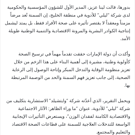
بدورها، قالت لينا عزيز، المدير الأول للشؤون المؤسسية والحكومية
لدى شركة “ليلي” للأدوية في منطقة الخليج، إن السمنة تُعد مرضاً
مزمناً ومعقداً لا يقتصر تأثيره على صحة الأفراد فقط، بل يمتد ليشمل
إنتاجية الكوادر البشرية والمرونة الاقتصادية والتنمية الوطنية طويلة
الأمد.
وأكدت أن دولة الإمارات حققت تقدماً مهماً في ترسيخ الصحة
كأولوية وطنية، مشيرة إلى أهمية البناء على هذا الزخم من خلال
تعزيز منظومة الوقاية والتدخل المبكر وإتاحة الوصول إلى الرعاية
الصحية، إلى جانب تعزيز فهم السمنة والحد من الوصمة المرتبطة
بها.
ويحمل التقرير، الذي أعدّته شركة “وايتشيلد” الاستشارية بتكليف من
شركة “ليلي” للأدوية، عنوان “ما وراء الظاهر: الآثار الاجتماعية
والاقتصادية الكامنة لفقدان الوزن”، ويستعرض التأثيرات الإيجابية
الواسعة للتدخلات العلاجية للسمنة على قطاعات الصحة الاقتصاد
والتعليم والمجتمع.