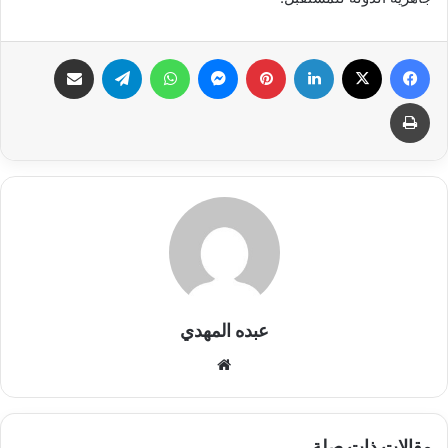
فيسبوك
X
لينكدإن
بينتيريست
ماسنجر
واتساب
تيلقرام
مشاركة عبر البريد
طباعة
عبده المهدي
موق
ع
الوي
ب
مقالات ذات صلة