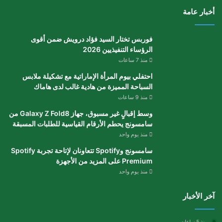
أخبار عامة
فوربس تختار السيد فؤاد درويش ضمن أقوى
الرؤساء التنفيذيين 2026
منذ 7 ساعات
احتفلي بيوم المرأة الإماراتية مع تشكيلة ملابس
السباحة المميزة من هادية غالب لدى هاماك
منذ 9 ساعات
وسط إقبالٍ غير مسبوق، جهاز Galaxy Z Fold8 من
سامسونج يحطم الأرقام القياسية للطلبات المسبقة
منذ يوم واحد
سامسونج وSpotify تتعاونان لإتاحة تجربة Spotify
Premium على المزيد من الأجهزة
منذ يوم واحد
آخر الأخبار
منذ 5 ساعات