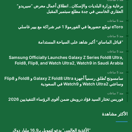
برعاية وزارة البلديات والإسكان.. انطلاق أعمال معرض “سيريدو”
العقاري الخامس في جدة مطلع سبتمبر المقبل
منذ 5 ساعات
eToro توسّع حضورها في الفورمولا 1 عبر شراكة مع بيير غاسلي
منذ 5 ساعات
“قبائل الماساي” أكبر شاهد على السياحة المستدامة
منذ 5 ساعات
Samsung Officially Launches Galaxy Z Series Fold8 Ultra,
Fold8, Flip8, and Watch Ultra2, Watch9 in Saudi Arabia
منذ 5 ساعات
سامسونج تُطلق رسمياً أجهزة Galaxy Z Fold8 Ultra و Fold8 و Flip8
وساعتي Watch Ultra2 و Watch9 في السعودية
منذ 7 ساعات
فوربس تختار السيد فؤاد درويش ضمن أقوى الرؤساء التنفيذيين 2026
الأكثر مشاهدة
“الأغذية العالمي” يدعو لتمويل بـ16.9 مليار دولار