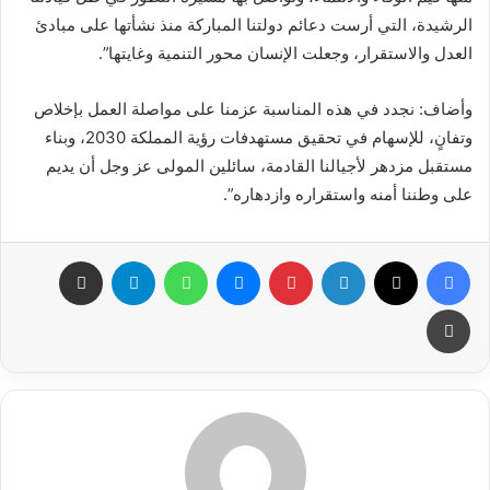
الرشيدة، التي أرست دعائم دولتنا المباركة منذ نشأتها على مبادئ
العدل والاستقرار، وجعلت الإنسان محور التنمية وغايتها”.
وأضاف: نجدد في هذه المناسبة عزمنا على مواصلة العمل بإخلاص
وتفانٍ، للإسهام في تحقيق مستهدفات رؤية المملكة 2030، وبناء
مستقبل مزدهر لأجيالنا القادمة، سائلين المولى عز وجل أن يديم
على وطننا أمنه واستقراره وازدهاره”.
فيسبوك
X
لينكدإن
بينتيريست
ماسنجر
واتساب
تيلقرام
مشاركة عبر البريد
طباعة