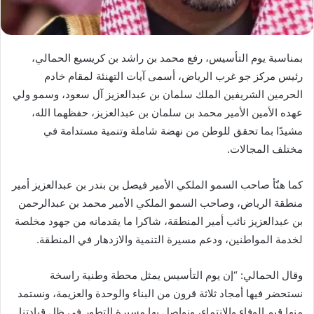
بمناسبة يوم التأسيس، رفع محمد بن راشد بن كريسيع الحمالي،
رئيس مركز جو غرب الرياض، أسمى آيات التهنئة لمقام خادم
الحرمين الشريفين الملك سلمان بن عبدالعزيز آل سعود، وسمو ولي
عهده الأمين الأمير محمد بن سلمان بن عبدالعزيز، حفظهما الله،
مشيدًا بما تحقق للوطن من نهضة شاملة وتنمية مستدامة في
مختلف المجالات.
كما هنّأ صاحب السمو الملكي الأمير فيصل بن بندر بن عبدالعزيز أمير
منطقة الرياض، وصاحب السمو الملكي الأمير محمد بن عبدالرحمن
بن عبدالعزيز نائب أمير المنطقة، شاكرا ما يقدمانه من جهود مخلصة
لخدمة المواطنين، ودعم مسيرة التنمية والازدهار في المنطقة.
وقال الحمالي: “إن يوم التأسيس يمثل محطة وطنية راسخة
نستحضر فيها أمجاد ثلاثة قرون من البناء والوحدة والعزيمة، ونستمد
منها قيم الوفاء والانتماء، ونواصل بها مسيرة التطور في ظل قيادتنا