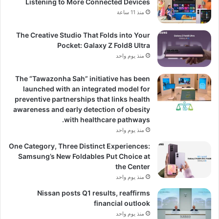
Listening to More Connected Devices
منذ 11 ساعة
The Creative Studio That Folds into Your
Pocket: Galaxy Z Fold8 Ultra
منذ يوم واحد
The “Tawazonha Sah” initiative has been
launched with an integrated model for
preventive partnerships that links health
awareness and early detection of obesity
with healthcare pathways.
منذ يوم واحد
One Category, Three Distinct Experiences:
Samsung’s New Foldables Put Choice at
the Center
منذ يوم واحد
Nissan posts Q1 results, reaffirms
financial outlook
منذ يوم واحد