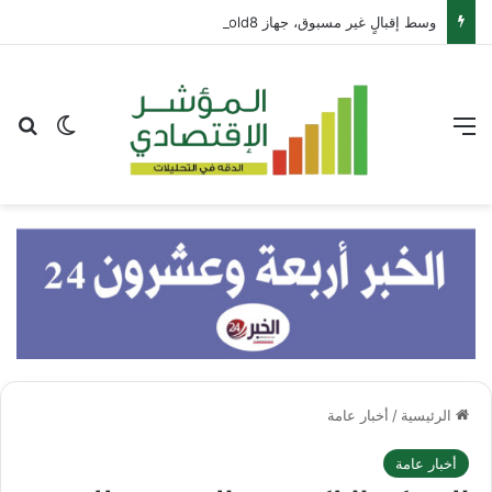
وسط إقبالٍ غير مسبوق، جهاز Galaxy Z Fold8 من سامسونج يحطم الأرقام القياسية للطلبات المسبقة
القائمة
بح
الوضع ا
الرئيسية
/
أخبار عامة
أخبار عامة