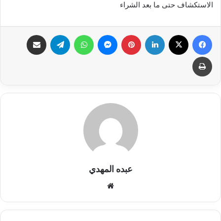
الاستكشاف حتى ما بعد الشراء
فيسبوك
X
لينكدإن
بينتيريست
ماسنجر
واتساب
تيلقرام
مشاركة عبر البريد
طباعة
عبده المهدي
موق
ع
الوي