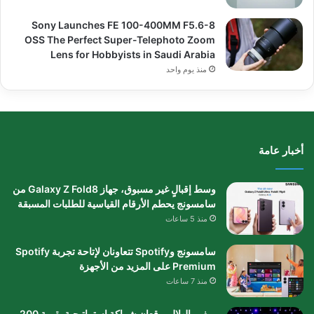
Sony Launches FE 100-400MM F5.6-8
OSS The Perfect Super-Telephoto Zoom
Lens for Hobbyists in Saudi Arabia
منذ يوم واحد
أخبار عامة
وسط إقبالٍ غير مسبوق، جهاز Galaxy Z Fold8 من
سامسونج يحطم الأرقام القياسية للطلبات المسبقة
منذ 5 ساعات
سامسونج وSpotify تتعاونان لإتاحة تجربة Spotify
Premium على المزيد من الأجهزة
منذ 7 ساعات
ريف والهلال يوقعان شراكة استراتيجية بقيمة 200