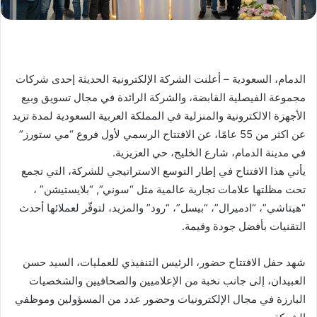
الدمام، السعودية – أعلنت الشركة الإلكترونية الحديثة إحدى شركات
مجموعة الفيصلية القابضة، والشركة الرائدة في مجال تسويق وبيع
الأجهزة الالكترونية والمنزلية في المملكة العربية السعودية لمدة تزيد
عن اكثر من 55 عامًا، عن الافتتاح الرسمي لأول فروع “مي ستورز”
في مدينة الدمام، شارع الخليج، حي العزيزية.
يأتي هذا الافتتاح في إطار التوسع الاستراتيجي للشركة، التي تجمع
تحت مظلتها علامات تجارية عالمية مثل “سوني”, “بلايستيشن” ،
“هيتاشي”، “ادميرال”، “بيسل”، “رود” والمزيد، لتوفّر لعملائها أحدث
التقنيات بأفضل جودة وقيمة.
شهد حفل الافتتاح حضور، الرئيس التنفيذي للعمليات، السيد حسن
العبيدان، إلى جانب نخبة من الإعلاميين والصحافيين والشخصيات
البارزة في مجال الإلكترونيات وحضور عدد من المسؤولين وموظفي