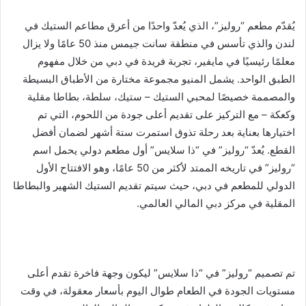
يُقدّم مطعم “روليز”، الذي يُعدّ واحدًا من أعرق مطاعم الستيك في
لندن والذي تأسس في منطقة سانت جيمس منذ 50 عامًا ولا يزال
معلمًا رئيسيًا في مايفير، تجربة فريدة في دبي من خلال مفهوم
الطبق الواحد. يشمل المنيو مجموعة مختارة من الأطباق البسيطة
والمصممة خصيصًا لمحبي الستيك – ستيك، سلطة، بطاطا مقلية
وكعكة – مع التركيز على تقديم أعلى جودة من اللحوم، التي تم
اختيارها بعناية بعد رحلة تذوق استمرت ستة أشهر لضمان أفضل
القطع. يُعدّ “روليز” في “ذا سلايس” أول مطعم دولي يحمل اسم
“روليز” في تاريخه الممتد لأكثر من 50 عامًا، وهو الافتتاح الأول
الدولي للمطعم في دبي، حيث سيتم تقديم الستيك الشهير والبطاطا
المقلية في مركز دبي المالي العالمي.
تم تصميم “روليز” في “ذا سلايس” ليكون وجهة فاخرة تقدم أعلى
مستويات الجودة في الطعام طوال اليوم بأسعار معقولة، في وقت