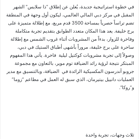
في خطوة استراتيجية جديدة، يُعلن عن إطلاق “ذا سلايس” الشهر
المقبل في مركز دبي المالي العالمي، ليكون أول وجهة في المنطقة
تضم تراساً حصرياً بمساحة 3500 قدم مربع، مع إطلالة متميزة على
برج خليفة. يعد هذا المكان متعدد الطوابق بتقديم تجربة متكاملة
وفاخرة للزوار، بدءاً من المشروبات أثناء غروب الشمس مع إطلالة
ساحرة على برج خليفة، مروراً بأشهى أطباق الستيك في دبي،
وصولاً إلى تجربة مشروبات كوكتيل ليلية فاخرة. يأتي هذا المفهوم
المبتكر نتيجة لرؤية رائد الضيافة توم موير، بالتعاون مع مجموعة
جروبو أندرسون المكسيكية الرائدة في الضيافة، وبالتنسيق مع مدير
العمليات دانييل بيتيرمان، الذي سبق له العمل في مطاعم “زوما”
و”روكا”.
ثلاث وجهات، تجربة واحدة