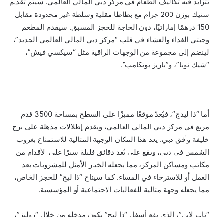
تتزايد فيه تكاليف الطعام في مركز دبي المالي العالمي. سيتم تقديم
ستيك بوزن 200 جرام مع بطاطا مقلية وسلطة غير محدودة مقابل
150 درهمًا إماراتيًا، دون الحاجة للحجز المسبق. سيقدم المطعم
وجبتي الغداء والعشاء في قلب “مركز دبي المالي العالمي الجديد”،
لينضم إلى مجموعة من الوجهات الراقية مثل “سيكسي فيش”،
“شيك نونا”، و”باريز بوتكامب”.
أما “ذا ليدج”، فيُعدّ موقعًا مميزًا على السطح بمساحة 3500 قدم
مربع في مركز دبي المالي العالمي، ويقدم إطلالات مذهلة على برج
خليفة وأفق دبي. يعد هذا المكان الوجهة المثالية للاستمتاع بغروب
الشمس في دبي، ويقع على بُعد دقائق قليلة سيرًا على الأقدام من
مكاتب ومساكن المركز، مما يجعله الخيار الأمثل للمشروبات بعد
العمل أو للاسترخاء في المساء. كما سيتاح “ذا ليج” للحجز الخاص،
مما يجعله وجهة مثالية للفعاليات الاجتماعية أو المؤسسية.
“تاب لاين”، الذي يقع أسفل “ذا ليج” يكون مدخله من خلال “روليز”،