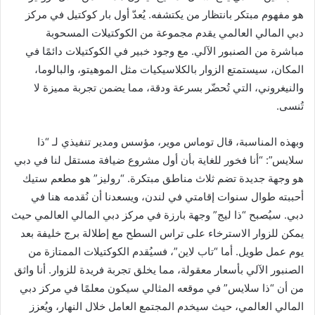
هو مفهوم مبتكر بانتظار من يكتشفه. يُعدّ أول بار كوكتيل في مركز
دبي المالي العالمي يقدم مجموعة من الكوكتيلات المسحوبة
مباشرة من الصنبور الآلي. مع وجود خبير في الكوكتيلات دائمًا في
المكان، سيستمتع الزوار بالكلاسيكيات مثل الموهيتو، والبالوما،
والنيغروني، التي تُحضّر بسرعة ودقة، مما يضمن تجربة مميزة لا
تُنسى.
وبهذه المناسبة، قال توماس موير، مؤسس ومدير تنفيذي لـ “ذا
سلايس”: “أنا فخور للغاية بأن أول مشروع ضيافة مستقل لنا في دبي
هو وجهة جديدة تضم ثلاث مناطق مبتكرة. “روليز” هو مطعم ستيك
أحببته طوال سنوات إقامتي في لندن، ويسعدنا أن نُقدمه هنا في
دبي. سيُصبح “ذا ليج” وجهة بارزة في مركز دبي المالي العالمي حيث
يمكن للزوار الاسترخاء على تراس السطح مع إطلالة برج خليفة بعد
يوم عمل طويل. أما “تاب لاين”، فسيُقدم الكوكتيلات الممتازة من
الصنبور الآلي بأسعار معقولة، مما يخلق تجربة فريدة للزوار. أنا واثق
من أن “ذا سلايس” في موقعه المثالي سيكون معلمًا في مركز دبي
المالي العالمي، حيث سيخدم المجتمع العامل خلال النهار، ويُعزز