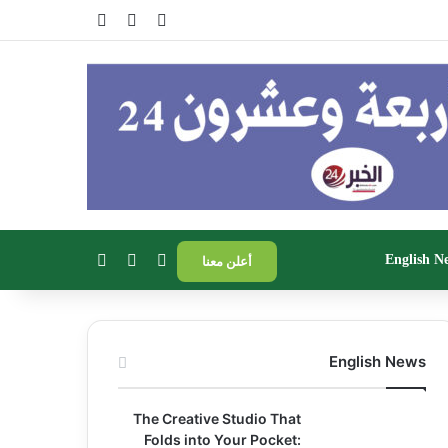
تسجيل الدخول
مقال عشوائي
إضافة عمود جا
بحث عن
إضافة عمود جانبي
الوضع المظلم
English N
أعلن معنا
English News
The Creative Studio That
Folds into Your Pocket: