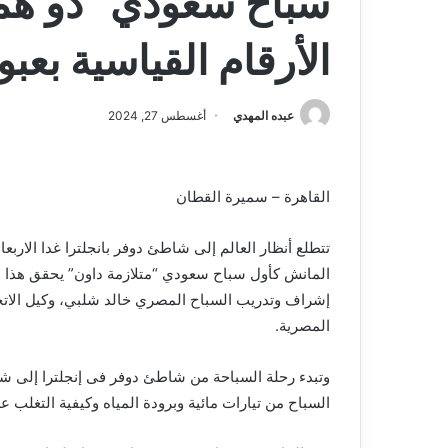
سباح سعودي “ذو همة
الأرقام القياسية بعب
عبده المهدي
أغسطس 27, 2024
القاهرة – سميرة القطان
تتطلع أنظار العالم إلى شاطئ دوفر بانجلترا غدا الار
المانش كأول سباح سعودي “متلازمة داون” يحقق هذا ال
إشراف وتدريب السباح المصري خالد شلبي، وكيل الاتحا
المصرية.
وتبدء رحلة السباحة من شاطئ دوفر فى إنجلترا إلى شا
السباح من تيارات مائية وبرودة المياه وكيفية التغلب 