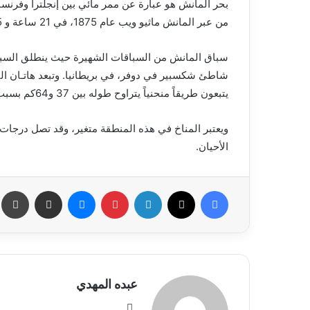
بحر المانش هو عبارة عن ممر مائي بين إنجلترا وفرنس
من عبر المانش ماثيو ويب عام 1875، في 21 ساعة و 45 دقيقة.
سباق المانش من السباقات الشهيرة حيث ينطلق السباح
يتبعون طريقاً منحنياً يتراوح طوله بين 37 و64كم بسبب التيارات البحرية القوية في ذلك البحر الهائج.
ويعتبر المناخ في هذه المنطقة متغير، وقد تصل درجات ا
الأحيان.
فيسبوك
X
لينكدإن
بينتيريست
ماسنجر
مشاركة عبر البريد
طب
عبده المهدي
موق