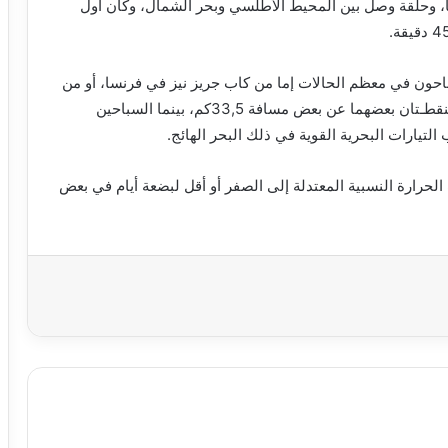
ا، وحلقة وصل بين المحيط الأطلسي وبحر الشمال، وكان أول
ون في معظم الحالات إما من كاب جريز نيز في فرنسا، أو من
شاطئ شكسبير في دوفر، في بريطانيا. وتبعد هاتـان النقطـتان بعضهما عن بعض مسافة 33,5كم، بينما السباحين
لحرارة النسبية المعتدلة إلى الصفر أو أقل لبضعة أيام في بعض
اعة