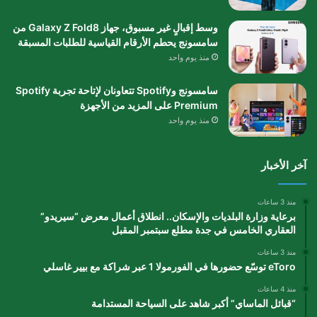
وسط إقبالٍ غير مسبوق، جهاز Galaxy Z Fold8 من
سامسونج يحطم الأرقام القياسية للطلبات المسبقة
منذ يوم واحد
سامسونج وSpotify تتعاونان لإتاحة تجربة Spotify
Premium على المزيد من الأجهزة
منذ يوم واحد
آخر الأخبار
منذ 3 ساعات
برعاية وزارة البلديات والإسكان.. انطلاق أعمال معرض “سيريدو”
العقاري الخامس في جدة مطلع سبتمبر المقبل
منذ 3 ساعات
eToro توسّع حضورها في الفورمولا 1 عبر شراكة مع بيير غاسلي
منذ 4 ساعات
“قبائل الماساي” أكبر شاهد على السياحة المستدامة