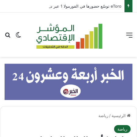
eToro توسّع حضورها في الفورمولا 1 عبر شراكة مع بيير غاسلي
القائمة
بح
الوضع ا
الرئيسية
/
رياضة
رياضة