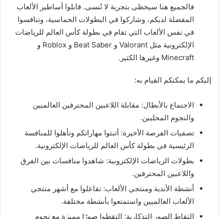
فالجميع هنا سيحظى بتجربة لا تُنسى. قابلوا أساطير الألعاب
المفضلة لديكم، وشاركوا في البطولات الحماسية، وتنافسوا
في نفس الألعاب التي تقام في بطولة كأس العالم للرياضات
الإلكترونية مثل Valorant و Beat Saber و Roblox و
Minecraft وغيرها الكثير.
إليكم ما يمكنكم القيام به:
الاجتماع بالأبطال: مقابلة اللاعبين المحترفين العالميين
والنجوم المحليين.
تصفيات الفرصة الأخيرة: أثبتوا مهاراتكم وتأهلوا للمنافسة
الرئيسية في بطولة كأس العالم للرياضات الإلكترونية.
بطولات الرياضات الإلكترونية: شاهدوا منافسات بين الفرق
واللاعبين المحترفين.
أنشطة الأندية ومنتجي الألعاب: تفاعلوا مع أشهر منتجي
الألعاب العالميين واستمتعوا بأنشطة مختلفة.
التقاط الصور التذكارية: التقطوا صورًا مميزة مع نجوم