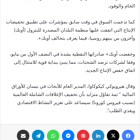
الخام والوقود.
كما تدعمت السوق في وقت سابق بمؤشرات على تطبيق تخفيضات
الإنتاج التي اتفقت عليها منظمة البلدان المصدرة للبترول (أوبك)
وآخرون من بينهم روسيا، فيما يعرف بتحالف أوبك+.
وخفضت أوبك+ صادراتها النفطية بشدة في النصف الأول من مايو،
وفقا لشركات ترصد الشحنات، مما ينبئ ببداية قوية للامتثال إلى
اتفاق خفض الإنتاج الجديد.
وقال هيرويوكي كيكوكاوا، المدير العام للأبحاث في نيسان للأوراق
المالية ” ثمة تفاؤل متزايد بأن تخفيف الإغلاقات الشاملة العالمية
(بسبب فيروس كورونا) سيساعد على تعزيز النشاط الاقتصادي
ويغذي الطلب”.
فيسبوك
X
لينكدإن
بينتيريست
ماسنجر
واتساب
تيلقرام
مشاركة عبر البريد