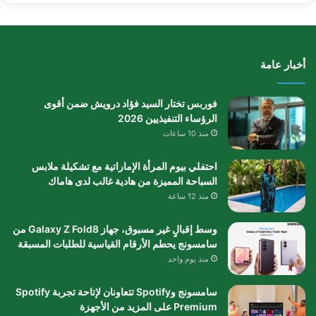
أخبار عامة
فوربس تختار السيد فؤاد درويش ضمن أقوى
الرؤساء التنفيذيين 2026
منذ 10 ساعات
احتفلي بيوم المرأة الإماراتية مع تشكيلة ملابس
السباحة المميزة من هادية غالب لدى هاماك
منذ 12 ساعة
وسط إقبالٍ غير مسبوق، جهاز Galaxy Z Fold8 من
سامسونج يحطم الأرقام القياسية للطلبات المسبقة
منذ يوم واحد
سامسونج وSpotify تتعاونان لإتاحة تجربة Spotify
Premium على المزيد من الأجهزة