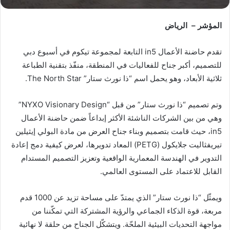
المؤشر – الرياض
تقدم حاضنة الأعمال in5 التابعة لمجموعة تيكوم في أسبوع دبي
للتصميم، أكبر جناح للفعاليات في المنطقة، منفّذ بتقنية الطباعة
ثلاثية الأبعاد، وهو يحمل اسم “ذا نورث ستار” The North Star.
وتم تصميم “ذا نورث ستار” من قبل “NYXO Visionary Design”
وهي من بين الشركات الناشئة الأكثر إبداعاً ضمن حاضنة الأعمال
in5، حيث قامت بتصميم وبناء جناح العرض من مادة البولي إيثيلين
تيريفثاليت جلايكول (PETG) المعاد تدويرها، لعرض كيفية دمج إعادة
التدوير في الهندسة المعمارية الواقعية وتعزيز التصميم المستدام
القابل للاعتماد على المستوى العالمي.
ويمثّل “ذا نورث ستار” الذي يمتدّ على مساحة تزيد عن 1000 قدم
مربعة، قوة الذكاء الجماعي والرؤية المشتركة التي تمكّننا من
مواجهة التحديات البيئية الملحّة. ويتشكّل الجناح من حلقة لا نهائية