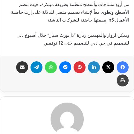
من أربع مساحات وأسطح منظمة بطريقة مبتكرة، حيث تنضم
الأسطح وتطوى معاً لإنشاء تصميم متصل للدلالة على إرث حاضنة
الأعمال in5 بصفتها حاضنة للشركات الناشئة.
ويمكن لزوار والمهتمين زيارة “ذا نورث ستار” خلال أسبوع دبي
للتصميم في حي دبي للتصميم حتى 12 نوفمبر.
فيسبوك
X
لينكدإن
بينتيريست
ماسنجر
واتساب
تيلقرام
مشاركة عبر البريد
طباعة