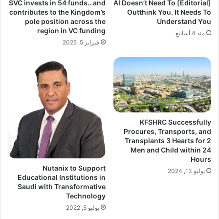
SVC invests in 54 funds…and
[Editorial] AI Doesn’t Need To
contributes to the Kingdom’s
Outthink You. It Needs To
pole position across the
Understand You
region in VC funding
منذ 4 أسابيع
فبراير 5, 2025
KFSHRC Successfully
Procures, Transports, and
Transplants 3 Hearts for 2
Men and Child within 24
Hours
Nutanix to Support
يوليو 13, 2024
Educational Institutions in
Saudi with Transformative
Technology
يوليو 5, 2022