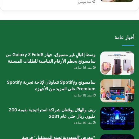
منذ يومين
أخبار عامة
وسط إقبالٍ غير مسبوق، جهاز Galaxy Z Fold8 من
سامسونج يحطم الأرقام القياسية للطلبات المسبقة
منذ 16 ساعة
سامسونج وSpotify تتعاونان لإتاحة تجربة Spotify
Premium على المزيد من الأجهزة
منذ 18 ساعة
ريف والهلال يوقعان شراكة استراتيجية بقيمة 200
مليون ريال حتى عام 2031
منذ 19 ساعة
*معرض”السعودية تصنع المستقبل” فرصة