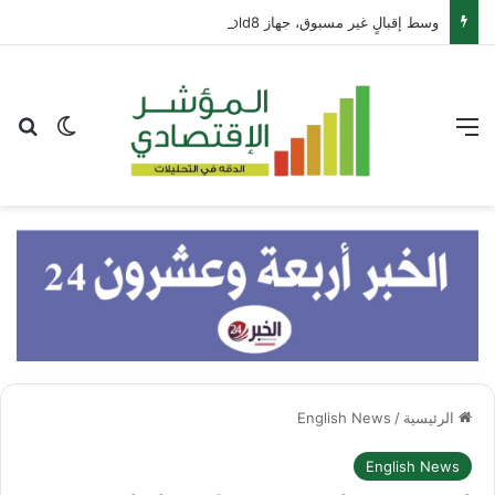
وسط إقبالٍ غير مسبوق، جهاز Galaxy Z Fold8 من سامسونج يحطم الأرقام القياسية للطلبات المسبقة
القائمة
بح
الوضع ا
الرئيسية
/
English News
English News