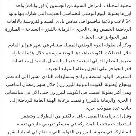
محلية لمختلف المراحل السنية من الجنسين (ذكور وإناث) واحد
ابرزها بطولة اليوم الوطني للخماسي الحديث التي شارك بنهائياتها
64 لاعب ولاعبة تنافسوا في ميادين نادي الصيد والفروسية بالالعاب
الرياضية الخمس وهي (الجري – الرماية بالليزر – السباحة – المبارزة
– قفز الحواجز على الخيل) .
وذكر أن بطولة اليوم الوطني المقبلة ستقام في شهر فبراير القادم
خلال احتفالات الكويت باعيادها الوطنية وسيتم خلال هذه البطولة
تطبيق النظام الدولي المعتمد حديثا والمتمثل باستبدال منافسات
قفز الحواجز على الخيل بنظام الموانع الجديد .
استعرض الوليد انشطة وبرامج ومسابقات النادي مشيرا الى انه نظم
وبنجاح (بطولة الكويت الدولية لليزر رن ) خلال شهر رمضان الماضي
وهي أكبر بطولة اقيمت في الكويت لليزر رن حتى الان في منافساتي
( الجري والرماية بالليزر) واقيمت برعاية الهيئة العامة للرياضة إلى
جانب عدة بطولات أخرى.
وقال ان برنامجنا المقبل حافل بالكثير من البطولات ويتضمن
استعدادات منتخبنا للمشاركة في معسكر تدريبي خارجي تعقبه
المشاركة في بطولة الليزر رن الدولية التي ستقام في اسبانيا بشهر