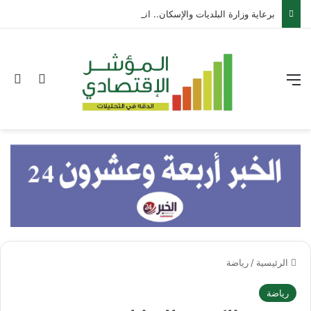
برعاية وزارة البلديات والإسكان.. انطلاق أعمال معرض “سيريدو” العقاري الخامس في جدة مطلع سبتمبر المقبل
القائمة
بح
الوضع ا
الرئيسية
/
رياضة
رياضة