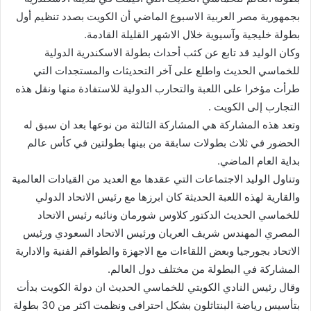
بجمهورية مصر العربية الاسبوع الماضي أن الكويت بصدد تنظيم أول
بطولة خليجية وآسيوية خلال الاشهر القليلة القادمة.
وكان الوليد قد تابع عن كثب أحداث بطولة الاسكندرية الدولية
للخماسي الحديث واطلع على آخر التحديثات والمستجدات التي
طرأت مؤخرا على اللعبة والتحارب الدولية للاستفادة منها ونقل هذه
التجارب إلى الكويت .
وتعد هذه المشاركة هي المشاركة الثالثة من نوعها بعد ان سبق له
الحضور في ثلاث بطولات سابقة من بينها بطولتين في كأس عالم
بداية العام الماضي.
وتناول الوليد الاجتماعات التي عقدها مع العديد من القيادات العالمية
والقارية لهذه اللعبة الحديثة كان ابرزها مع رئيس الاتحاد الدولي
للخماسي الحديث الدكتور كلاوس شورمان ونائبه رئيس الاتحاد
المصري المهندس شريف العريان ورئيس الاتحاد السعودي ورئيس
الاتحاد بجورجيا وبعض اللقاءات مع الاجهزة والطواقم الفنية والادارية
المشاركة في البطولة من مختلف دول العالم.
وقال رئيس النادي الكويتي للخماسي الحديث ان دولة الكويت بدأت
بتأسيس رياضة البنتاثلون بشكل احترافي ونظمت اكثر من 30 بطولة