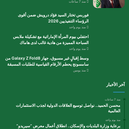
منذ 7 ساعات
فوربس تختار السيد فؤاد درويش ضمن أقوى
الرؤساء التنفيذيين 2026
منذ يوم واحد
احتفلي بيوم المرأة الإماراتية مع تشكيلة ملابس
السباحة المميزة من هادية غالب لدى هاماك
منذ يوم واحد
وسط إقبالٍ غير مسبوق، جهاز Galaxy Z Fold8 من
سامسونج يحطم الأرقام القياسية للطلبات المسبقة
منذ يومين
آخر الأخبار
منذ 7 ساعات
محسن الحميد.. نواصل توسيع العلاقات الدولية لجذب الاستثمارات
العالمية
منذ يوم واحد
برعاية وزارة البلديات والإسكان.. انطلاق أعمال معرض “سيريدو”