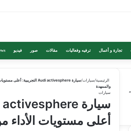
تجارة و أعمال
ترفيه وفعاليات
مقالات
صور
فيديو
ews
الرئيسية
/
سيارات
/
سيارة
ctivesphere
a
Audi
التجريبية: أعلى مستويا
والممهدة
سيارات
سيارة
ctivesphere
a
i
أعلى مستويات الأداء 