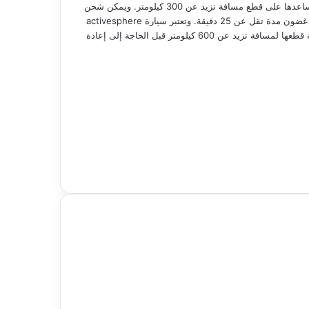
للتزود بالوقود. فتكفي عشر دقائق فقط لشحن البطارية إلى مستوى يساعدها على قطع مسافة تزيد عن 300 كيلومتر. ويمكن شحن
البطارية التي تبلغ سعتها 100 كيلووات ساعي من 5 إلى 80 بالمائة في غضون مدة تقل عن 25 دقيقة. وتعتبر سيارة activesphere
التجريبية مثالية للرحلات الطويلة بفضل أوقات الشحن القصيرة وإمكانية قطعها لمسافة تزيد عن 600 كيلومتر قبل الحاجة إلى إعادة