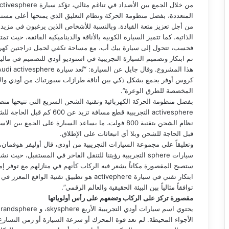
المتعددة، بفضل منظومة الحركة ونظام التعليق الذي يمنحها أعلى مستو
من أجل تعزيز متعة القيادة. وبالنسبة للأشخاص الذين يرغبون في مزيد من
الذاتية. كما تتميز السيارة الكوبيه بالأناقة والديناميكية الفائقة، حيث 
فحسب، تتحول إلى سيارة بيك أب، مع مساحة تكفي لحمل دراجتين كهربا
تم ابتكار وتصميم السيارة التجريبية في استوديو أودي للتصميم في مالي
المخصصة للطرق الوعرة”.
activesphere التجريبية قطع م
نظام الشحن بتقنية 800 فولت، ما يساعد السيارة على الج
قبل الحاجة للشحن وبلا أي انبعاثات على الإطلاق.
وتعليقاً على مجموعة السيارات التجريبية من أودي، قال أوليفر هوفما
سيارات sphere التجريبية رؤيتنا للتنقل الفاخر في المستقبل،
ستصبح المقصورة مكاناً يشعر فيه الركاب كأنهم في منازلهم مع توفر إ
توافقاً مثالياً بين البيئة الحقيقية والعالم الرقمي”.
مقصورة تركز على الركاب وتضعهم على رأس أولوياتها
الأجواء المحيطة. لم تعد قوة المحرك أو سرعة السيارة أو زمن التسا