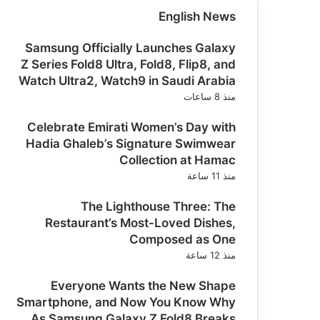
English News
Samsung Officially Launches Galaxy
Z Series Fold8 Ultra, Fold8, Flip8, and
Watch Ultra2, Watch9 in Saudi Arabia
منذ 8 ساعات
Celebrate Emirati Women’s Day with
Hadia Ghaleb’s Signature Swimwear
Collection at Hamac
منذ 11 ساعة
The Lighthouse Three: The
Restaurant’s Most-Loved Dishes,
Composed as One
منذ 12 ساعة
Everyone Wants the New Shape
Smartphone, and Now You Know Why
As Samsung Galaxy Z Fold8 Breaks