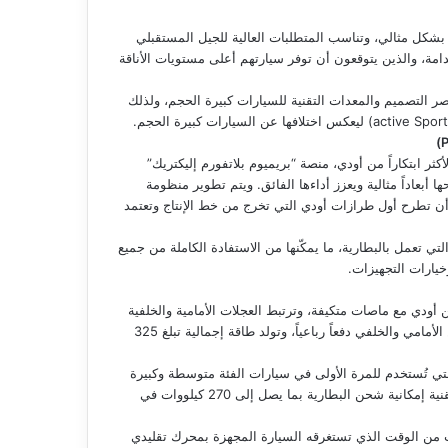
دامات المتعددة بشكل مثالي، وتناسب المتطلبات العالية للجيل المستقبلي
امة، والذين يتوقعون أن توفر سيارتهم أعلى مستويات الأناقة
اك تتضمن عناصر التصميم والمعدات التقنية للسيارات كبيرة الحجم، ولذلك
)
الكهربائية الأكثر ابتكاراً من أودي، منصة “بريميوم بلاتفورم إليكتريك”
g و urbansphere التجريبية، ما يمنحها أبعاداً مثالية ويعزز أداءها الفائق. ويتم تطوير منظومة
 أن تطرح أول طرازات أودي التي تخرج من خط الإنتاج وتعتمد
تي تعمل بالبطارية، ما يمكّنها من الاستفادة الكاملة من جميع
خيارات التجهيزات.
هوائي المتكيف من أودي مع ماصات متكيفة، وترتبط العجلات الأمامية والخلفية
عبر محور خماسي الوصلات. وتوفر المحركات الكهربائية على المحورين الأمامي والخلفي دفعاً رباعياً، وتولد طاقة إجمالية تبلغ 325
مة القيادة، والتي تُستخدم للمرة الأولى في سيارات الفئة متوسطة وكبيرة
الحجم الفاخرة. فعلى غرار سيارة e-tron GT quattro، تضمن هذه التقنية إمكانية شحن البطارية بما يصل إلى 270 كيلووات في
ب من الوقت الذي تستغرقه السيارة المجهزة بمحرك تقليدي