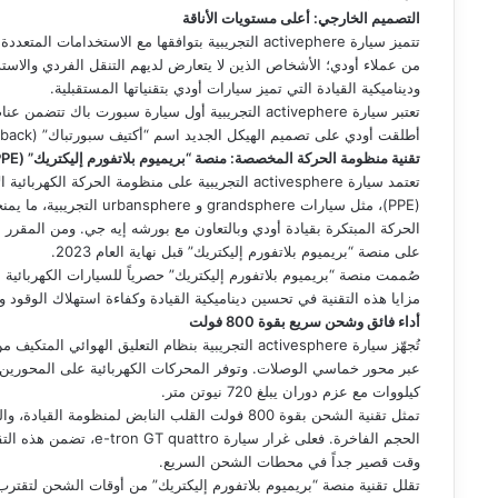
التصميم الخارجي: أعلى مستويات الأناقة
تتميز سيارة activephere التجريبية بتوافقها مع الاستخ
من عملاء أودي؛ الأشخاص الذين لا يتعارض لديهم التنقل الفردي والاستد
وديناميكية القيادة التي تميز سيارات أودي بتقنياتها المستقبلية.
تعتبر سيارة activephere التجريبية أول سيارة سبورت ب
أطلقت أودي على تصميم الهيكل الجديد اسم “أكتيف سبورتباك” (active Sportback) ليعكس اختلافها عن السيارات كبيرة الحجم.
تقنية منظومة الحركة المخصصة: منصة “بريميوم بلاتفورم إليكتريك” (
PPE
تعتمد سيارة activesphere التجريبية على منظومة الحركة 
(PPE)، مثل سيارات randsphere
الحركة المبتكرة بقيادة أودي وبالتعاون مع بورشه إيه جي. ومن المقرر
على منصة “بريميوم بلاتفورم إليكتريك” قبل نهاية العام 2023.
صُممت منصة “بريميوم بلاتفورم إليكتريك” حصرياً للسيارات الكهربائية ال
مزايا هذه التقنية في تحسين ديناميكية القيادة وكفاءة استهلاك الوقود و
أداء فائق وشحن سريع بقوة 800 فولت
تُجهّز سيارة activesphere التجريبية بنظام التعليق ال
كيلووات مع عزم دوران يبلغ 720 نيوتن متر.
تمثل تقنية الشحن بقوة 800 فولت القلب النابض لمنظو
وقت قصير جداً في محطات الشحن السريع.
تقلل تقنية منصة “بريميوم بلاتفورم إليكتريك” من أوقات الشحن لتقتر