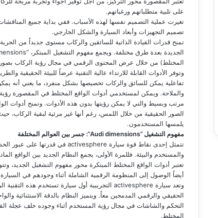
تعتبر المقصورة محور التركيز، من أجل توفير أجواء وتجربة مريحة للرك
على تلبية متطلباتهم ورغباتهم.
تغيرت عملية التصميم نفسها لهذه الأسباب. ففي بداية جميع المناقشات، 
تصميم التجهيزات وأبعاد السيارة والشكل الخارجي.
تمنح قدرات القيادة الذاتية للسائقين والركاب مستوى جديداً من الحري
المختلط) من خلال عرض المحتوى الرقمي في مجال رؤية الركاب بصورة
وتوفر الأدوات القابلة للارتداء عالية التقنية عرضاً للبيئة الحقيقية وا
تفاعلية يمكن للسائق والركاب تخصيصها بشكل منفرد، ما يعني أنه يمك
والملاحة. ويمكن لمستخدمي أدوات الواقع المختلط في المقصورة رؤية
مرتب وبسيط والتي لا يمكن رؤيتها بدون هذه الأدوات. وتمنح أدوات الو
الصور الحقيقية من خلال اللمس، رغم أنها غير مرئية لبقية الركاب، حي
يلمسها المستخدمون.
مفهوم التشغيل “
Audi dimensions
“: جسر بين العوالم المختلفة
تتمثل إحدى نقاط قوة سيارة ctivesphere
والمستخدم والبيئة. فللمرة الأولى، يجمع النظام الجديد بين الواقع المادي والعالم 
تعتبر أدوات الواقع المختلط المبتكرة محور مفهوم التشغيل الجديد، 
أيضاً الوصول إلى المنظومة الرقمية الشاملة أثناء وجودهم في السيارة.
وتعد سيارة activesphere التجريبية أول سيارة تستخدم هذ
الحقيقي والرقمي المدمجين معاً. ويتميز النظام بالدقة الاستثنائية والو
التحكم والشاشات في مجال رؤية المستخدم أثناء وجوده خلف عجلة القيا
المختلط.