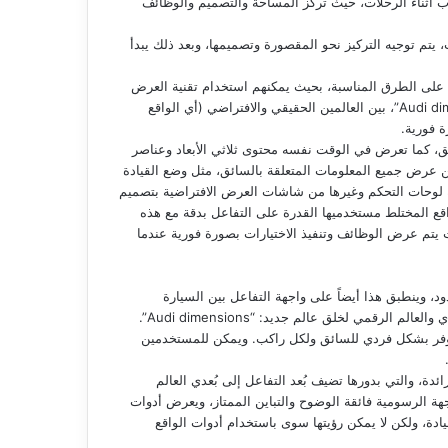
اب أثناء الرحلات، حيث تركز المساحة والتصميم والوظائف
يتم توجيه التركيز نحو المقصورة وتصميمها، وبعد ذلك يبدأ
ة على الطرق المناسبة، بحيث يمكنهم استخدام تقنية العرض
الجديدة بعدة طرق مختلفة. ويجمع مفهوم التشغيل المبتكر، “Audi dimensions”، بين العالمين الحقيقي والافتراضي (أي الواقع
 فورية.
لطريق، كما تعرض في الوقت نفسه محتوى ثلاثي الأبعاد وعناصر
ن عرض جميع المعلومات المتعلقة بالسائق، مثل وضع القيادة
 لوحات التحكم وغيرها من شاشات العرض الافتراضية بتصميم
اقع المختلط مستخدميها القدرة على التفاعل بدقة مع هذه
ث يتم عرض الوظائف وتنفيذ الاختيارات بصورة فورية عندما
a في قدرتها على عبور الحدود، وينطبق هذا أيضاً على واجهة التفاعل بين السيارة
الرقمي لخلق عالم جديد: “Audi dimensions”.
وتتوفر بشكل فردي للسائق ولكل راكب. ويمكن للمستخدمين
ه التقنية الرائدة، والتي بدورها تضيف بُعد التفاعل إلى بُعدي العالم
اجهة الرسومية فائقة الوضوح والتباين الممتاز، ويعرض أدوات
دة، ولكن لا يمكن رؤيتها سوى باستخدام أدوات الواقع