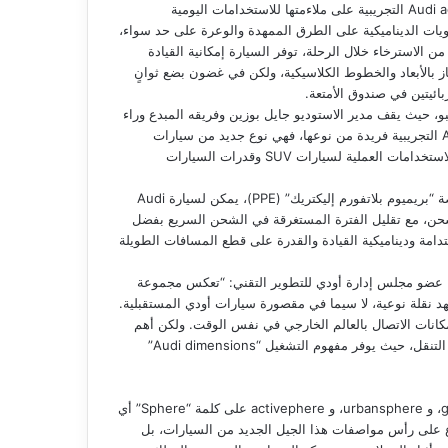
من خلال الجمع بين الأضداد في تناغم مثالي، تؤكد سيارة Audi activesphere التجريبية على ملاءمتها للاستخدامات اليومية
يات الديناميكية على الطرق الممهدة والوعرة على حد سواء،
 الاسترخاء خلال الرحلة، توفر السيارة إمكانية القيادة
تمتاز بالأبعاد والخطوط الكلاسيكية، ولكن في غضون بضع ثوانٍ
ئيتين في صندوق الأمتعة.
بو، حيث يقف مدير الاستوديو جايل بوزين وفريقه المبدع وراء
هذا المشروع. وقال جايل عن السيارة: “تُعد سيارة Audi activesphere التجريبية فريدة من نوعها، فهي نوع جديد من سيارات
كروس أوفر يجمع بشكل ذكي بين أناقة طرازات سبورتباك من أودي والاستخدامات العملية لسيارات SUV وقدرات السيارات
بفضل منظومة الحركة الكهربائية وتقنية الشحن السريع التي تتيحها منصة “بريميوم بلاتفورم إليكتريك” (PPE)، يمكن لسيارة Audi
سافة تزيد عن 600 كم قبل الحاجة للشحن، مع تقليل الفترة المستغرقة في الشحن السريع بفضل
مع بين الاستدامة وديناميكية القيادة والقدرة على قطع المسافات الطويلة
ن، عضو مجلس إدارة أودي للتطوير التقني: “تعكس مجموعة
 حيث نشهد نقلة نوعية، لا سيما في مقصورة سيارات أودي المستقبلية.
مكانات الاتصال بالعالم الخارجي في نفس الوقت. ولكن أهم
ابتكار تقني في سيارة activephere هو تطبيق تقنية الواقع المعزز في التنقل، حيث يوفر مفهوم التشغيل “Audi dimensions”
يحتوي اسم سيارات أودي التجريبية الأربع skysphere، و grandsphere، و urbansphere، و activephere على كلمة “Sphere” أي
رع على رأس مواصفات هذا الجيل الجديد من السيارات، بل