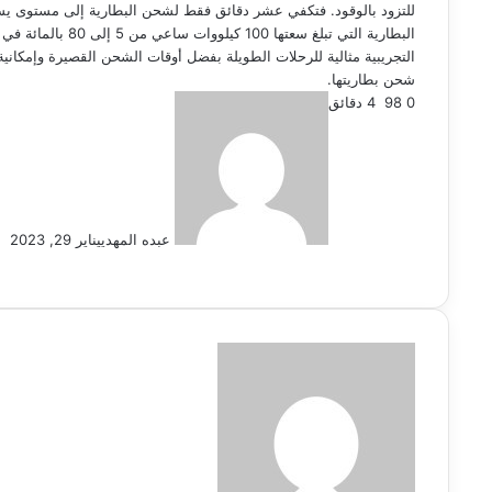
شحن بطاريتها.
0
98
4 دقائق
عبده المهدي
يناير 29, 2023
X
فيسبوك
لينكدإن
ماسنجر
ماسنجر
طباعة
واتساب
تيلقرام
بينتيريست
مشاركة
عبر
البريد