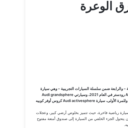
ق الوعرة
– والرابعة ضمن سلسلة السيارات التجريبية – وهي سيارة
Audi activesphere التجريبية. فبعد الإعلان عن سيارة Audi skysphere رودستر في العام 2021، وسيارتي Audi grandsphere
صالون و Audi urbansphere التجريبيتين في أبريل 2022، ظهرت الآن، وللمرة الأولى، سيارة Audi activesphere كروس أوفر كوبيه
4,9 متراً، وهي أكثر من مجرد سيارة رياضية فاخرة، حيث تتميز بخلوص أرضي كبير، وعجلات
يمكن أن يتحول الجزء الخلفي من السيارة إلى صندوق أمتعة مفتوح
ه.