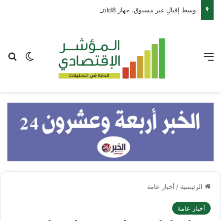
وسط إقبالٍ غير مسبوق، جهاز Galaxy Z Fold8 من سامسونج يحطم الأرقام القياسية للطلبات المسبقة
القائمة
بح
الوضع ا
الرئيسية
/
أخبار عامة
أخبار عامة