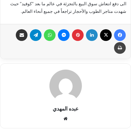
الى دفع انتعاش سوق البيع بالتجزئة في عالم ما بعد “كوفيد” حيث
شهدت متاجر الطوب والأحجار تراجعاً في جميع أنحاء العالم.
فيسبوك
X
لينكدإن
بينتيريست
ماسنجر
واتساب
تيلقرام
مشاركة عبر البريد
طباعة
عبده المهدي
موقع
الويب