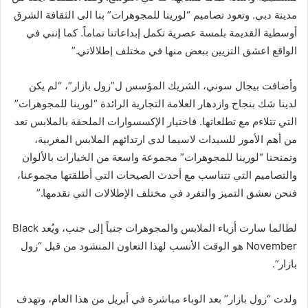
مدينة دبي. وتعود تصاميم “لورينا للمجوهرات” بنا الى الثقافة الشرق
أوسطية القديمة بلمسة عصرية تكمل إبداعاتنا تماماً. كما إنني في
الواقع اعشق التزيين ببعض منها في مختلف إطلالاتي.”
وأضافت بيجال سوني، الشريك المؤسس ل”زول بازار”، “لم يكن
لدينا شك بنجاح وازدهار العلامة التجارية الرائدة “لورينا للمجوهرات”
التي تتلاءم مع تطلعاتها. فاختيار الإكسسوارات الملحقة بالملابس تعد
من أهم الأمور للسيدات لاسيما لدى ارتدائهم الملابس المغربية،
وتمنحنا “لورينا للمجوهرات” مجموعة واسعة من الخيارات بالألوان
والتصاميم التي تتناسب مع أحدث الصيحات التي أطلقتها مجموعنا،
فنحن نعشق التميز والتفرد في مختلف الإطلالات التي نقدمها.”
لطالما سارت أزياء الملابس والمجوهرات جنباً إلى جنب، ويُعد Black
November هو الوقت الأنسب لهذا التعاون المنشود من قبل “زول
بازار”.
ولدت “زول بازار” بعد الوباء مباشرة في أبريل من هذا العام، وتهدف