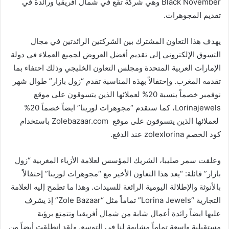
Black November وهي شركة تقع في شمال افريقيا ورائدة في
تقديم المجوهرات.
يهدف هذا التعاون المشترك بين الشركتين الرائدتين في مجال
التسوق الإلكتروني إلى تقديم أفضل العروض لجميع العملاء في دولة
الإمارات العربية المتحدة ومجلس التعاون الخليجي وذلك احتفاء بما
تقدمه المغرب. وإحتفالاً بهذه المناسبة تقدم “زول بازار” طوال شهر
نوفمبر خصماً بنسبة 20% لعملائها الذين يتسوقون على موقع
Lorinajewels، كما ستقدم “مجوهرات لورينا” ايضاً خصماً 20%
لعملائها الذين يتسوقون على موقع Zolebazaar.com باستخدام
كود الخصم zolexlorina عند الدفع.
وعلقت سمر صليبا، الشريك المؤسس لعلامة الأزياء المغربية “زول
بازار” قائلة: “يعد هذا التعاون الأخير مع “مجوهرات لورينا” إحتفالاً
بالأنوثة والإطلالة اليومية الرائعة للسيدات. وهذا ما تطمح إليه العلامة
التجارية “Lorina Jewels” تماماً مثل “Zole Bazaar” إذ يشرف
عليها ايضاً رائدة أعمال شابة من شمال أفريقيا وتتمتع برؤية
مستقبلية واسعة تماماً مشابهة لنا في التوسع. ولقد انطلقت أيضاً من