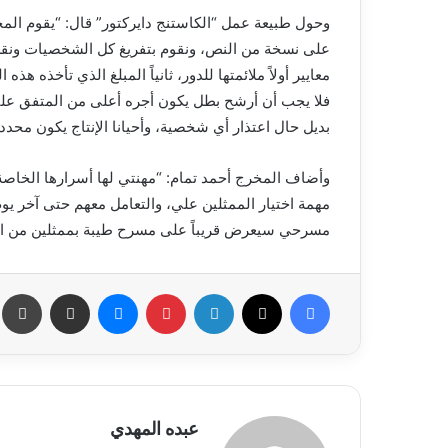
وحول طبيعة عمل “الكاستنج دايركتور” قال: “يقوم المخ
على نسخة من النص، ونقوم بتفريغ كل الشخصيات ونقسمه
معايير أولاً ملائمتها للدور، ثانياً المبلغ الذي تأخذه
فلا يجب أن أرشح بطل يكون أجره أعلى من المتفق عليه
بديل حال اعتذار أي شخصية، وأحيانا الإنتاج يكون محدد 
وأضاف المخرج أحمد تمام: “مهنتي لها أسرارها الخاصة
مهمة اختيار الممثلين علي، والتعامل معهم حتى آخر يوم
مسرحي سيعرض قريباً على مسرح طيبة بممثلين من الش
فيسبوك
X
لينكدإن
بينتيريست
ماسنجر
مشاركة عبر البريد
ط
عبده المهدي