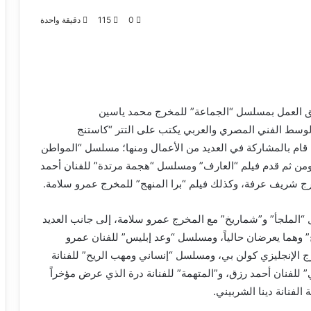
0
115
دقيقة واحدة
ريق العمل بمسلسل “الجماعة” للمخرج محمد ياسين
لوسط الفني المصري والعربي يكتب على التتر “كاستنج
ه قام بالمشاركة في العديد من الأعمال ومنها؛ مسلسل “المواطن
ن ثم قدم فيلم “العارف” ومسلسل “هجمة مرتدة” للفنان أحمد
رج شريف عرفة، وكذلك فيلم “برا المنهج” للمخرج عمرو سلامة.
ل “الملجأ” و”شماريخ” مع المخرج عمرو سلامة، إلى جانب العديد
ح” وهما يعرضان حالياً، ومسلسل “وعد إبليس” للفنان عمرو
ج الإنجليزي كولن بي، ومسلسل “إنساني ومهب الريح” للفنانة
لفنان أحمد رزق، و”المتهمة” للفنانة درة الذي عرض مؤخراً
فنانة دينا الشربيني.