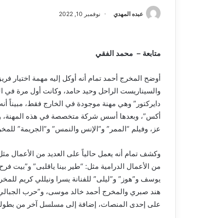
عبده المهدي
نوفمبر 10, 2022
متابعة – محمد الفقي
أوضح المخرج أحمد تمام أنه أوكل إليه مهمة اختيار ف
والسيناريست الراحل وحيد حامد، وكانت أول مرة في ا
دايركتور” وهي مهنة موجودة في الخارج فقط، مبيناً أن
أكس”، وبعدها أسس شركة متخصصة في هذه المهنة، وم
عز، وفيلم “الممر” و”الإنس والنمس” و”الجريمة” للمخ
وكشف تمام أنه يعمل حالياً على العديد من الأعمال مث
من الأعمال الدرامية مثل: “طير بينا ياقلبى” و”بيت فر
يوسف و”هوز” و”ليلى” للفنانة يسرا ونيللي كريم للمخر
هند صبري والمخرج أحمد خالد موسى، و”حرب الجبالي” ل
على إحدى المنصات، إضافة إلى مسلسل آخر من بطولة ال