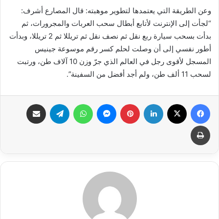
وعن الطريقة التي يعتمدها لتطوير موهبته: قال المصارع أشرف:
“لجأت إلى الإنترنت لأتابع أبطال سحب العربات والمجرورات، ثم
بدأت بسحب سيارة ربع نقل ثم نصف نقل ثم تريللا ثم 2 تريللا، وبدأت
أطور نفسي إلى أن وصلت لحلم كسر رقم موسوعة جينيس
المسجل لأقوى رجل في العالم الذي جرّ وزن 10 آلاف طن، ورتبت
لسحب 11 ألف طن، ولم أجد أفضل من السفينة”.
فيسبوك
X
لينكدإن
بينتيريست
ماسنجر
واتساب
تيلقرام
مشاركة عبر البريد
طباعة