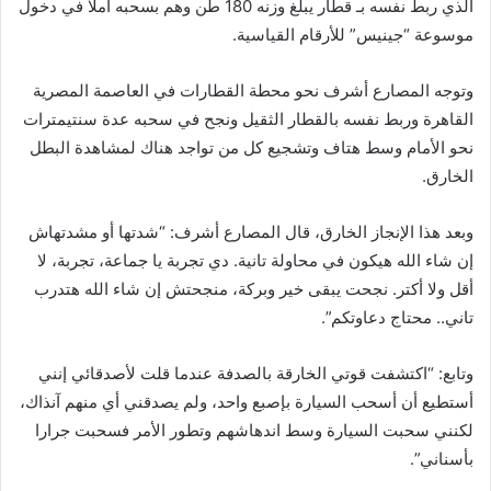
الذي ربط نفسه بـ قطار يبلغ وزنه 180 طن وهم بسحبه أملًا في دخول
موسوعة “جينيس” للأرقام القياسية.
وتوجه المصارع أشرف نحو محطة القطارات في العاصمة المصرية
القاهرة وربط نفسه بالقطار الثقيل ونجح في سحبه عدة سنتيمترات
نحو الأمام وسط هتاف وتشجيع كل من تواجد هناك لمشاهدة البطل
الخارق.
وبعد هذا الإنجاز الخارق، قال المصارع أشرف: “شدتها أو مشدتهاش
إن شاء الله هيكون في محاولة تانية. دي تجربة يا جماعة، تجربة، لا
أقل ولا أكتر. نجحت يبقى خير وبركة، منجحتش إن شاء الله هتدرب
تاني.. محتاج دعاوتكم”.
وتابع: “اكتشفت قوتي الخارقة بالصدفة عندما قلت لأصدقائي إنني
أستطيع أن أسحب السيارة بإصبع واحد، ولم يصدقني أي منهم آنذاك،
لكنني سحبت السيارة وسط اندهاشهم وتطور الأمر فسحبت جرارا
بأسناني”.