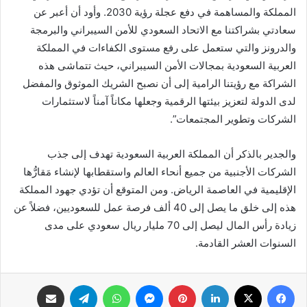
المملكة والمساهمة في دفع عجلة رؤية 2030. وأود أن أعبر عن
سعادتي بشراكتنا مع الاتحاد السعودي للأمن السيبراني والبرمجة
والدرونز والتي ستعمل على رفع مستوى الكفاءات في المملكة
العربية السعودية بمجالات الأمن السيبراني، حيث تتماشى هذه
الشراكة مع رؤيتنا الرامية إلى أن نصبح الشريك الموثوق والمفضل
لدى الدولة لتعزيز بيئتها الرقمية وجعلها مكاناً آمناً لاستثمارات
الشركات وتطوير المجتمعات”.
والجدير بالذكر أن المملكة العربية السعودية تهدف إلى جذب
الشركات الأجنبية من جميع أنحاء العالم واستقطابها لإنشاء مَقارُّها
الإقليمية في العاصمة الرياض. ومن المتوقع أن تؤدي جهود المملكة
هذه إلى خلق ما يصل إلى 40 ألف فرصة عمل للسعوديين، فضلاً عن
زيادة رأس المال ليصل إلى 70 مليار ريال سعودي على مدى
السنوات العشر القادمة.
فيسبوك
X
لينكدإن
بينتيريست
ماسنجر
واتساب
تيلقرام
مشاركة عبر البريد