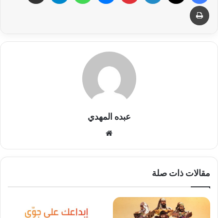
طباعة
عبده المهدي
موقع
الويب
مقالات ذات صلة