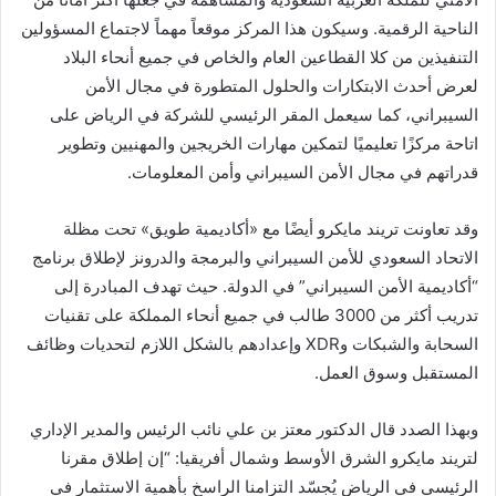
الناحية الرقمية. وسيكون هذا المركز موقعاً مهماً لاجتماع المسؤولين
التنفيذين من كلا القطاعين العام والخاص في جميع أنحاء البلاد
لعرض أحدث الابتكارات والحلول المتطورة في مجال الأمن
السيبراني، كما سيعمل المقر الرئيسي للشركة في الرياض على
اتاحة مركزًا تعليميًا لتمكين مهارات الخريجين والمهنيين وتطوير
قدراتهم في مجال الأمن السيبراني وأمن المعلومات.
وقد تعاونت تريند مايكرو أيضًا مع «أكاديمية طويق» تحت مظلة
الاتحاد السعودي للأمن السيبراني والبرمجة والدرونز لإطلاق برنامج
“أكاديمية الأمن السيبراني” في الدولة. حيث تهدف المبادرة إلى
تدريب أكثر من 3000 طالب في جميع أنحاء المملكة على تقنيات
السحابة والشبكات وXDR وإعدادهم بالشكل اللازم لتحديات وظائف
المستقبل وسوق العمل.
وبهذا الصدد قال الدكتور معتز بن علي نائب الرئيس والمدير الإداري
لتريند مايكرو الشرق الأوسط وشمال أفريقيا: “إن إطلاق مقرنا
الرئيسي في الرياض يُجسّد التزامنا الراسخ بأهمية الاستثمار في