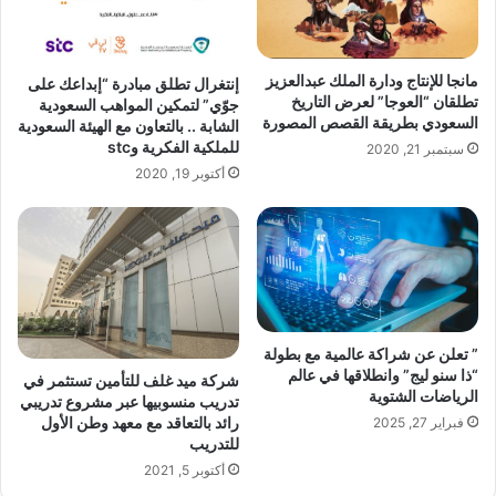
مانجا للإنتاج ودارة الملك عبدالعزيز
إنتغرال تطلق مبادرة “إبداعك على
تطلقان “العوجا” لعرض التاريخ
جوّي” لتمكين المواهب السعودية
السعودي بطريقة القصص المصورة
الشابة .. بالتعاون مع الهيئة السعودية
للملكية الفكرية وstc
سبتمبر 21, 2020
أكتوبر 19, 2020
” تعلن عن شراكة عالمية مع بطولة
“ذا سنو ليج” وانطلاقها في عالم
شركة ميد غلف للتأمين تستثمر في
الرياضات الشتوية
تدريب منسوبيها عبر مشروع تدريبي
رائد بالتعاقد مع معهد وطن الأول
فبراير 27, 2025
للتدريب
أكتوبر 5, 2021