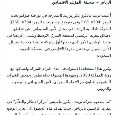
الرياض – صحيفة المؤشر الاقتصادي
أعلنت تريند مايكرو إنكوربوريتد (المدرجة في بورصة طوكيو تحت
الرمز: TYO: 4704 وفي بورصة تورنتو تحت الرمز: TSE: 4704)،
الشركة العالمية الرائدة في مجال الأمن السيبراني، عن خططها
لإطلاق مقرها الرئيسي لمنطقة الشرق الأوسط وشمال إفريقيا في
مدينة الرياض، الأمر الذي يجعلها أول شركة عالمية مختصة بمجال
الأمن السيبراني تدشن مقرها الإقليمي في المملكة العربية
السعودية.
ويُبرِز هذا المنعطف الاستراتيجي مدى التزام الشركة واتساقها مع
رؤية المملكة 2030، وجهودها المبذولة تجاه تطوير وتمكين القدرات
البشرية بالتعاون مع الاتحاد السعودي للأمن السيبراني والبرمجة
والدرونز.
كما ستقوم شركة تريند مايكرو بتأسيس “مركز الابتكار والتعلّم” في
مقرها الرئيسي بالرياض، حيث تهدف هذه الخطوة إلى تعزيز الوضع
الأمني للملكة العربية السعودية والمساهمة في جعلها أكثر أمانًا من