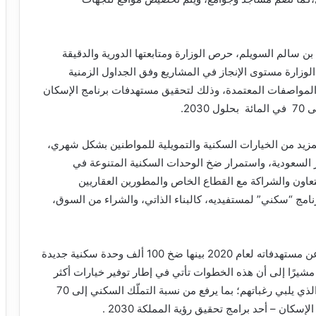
 سالم السويلم، حرص الوزارة ومتابعتها الدورية والدقيقة
ع الوزارة مستوى الإنجاز في المشاريع وفق الجداول الزمنية
 والمواصفات المعتمدة، وذلك لتحقيق مستهدفات برنامج الإسكان
زيد من الخيارات السكنية والتمويلية للمواطنين بشكل شهري،
 السعودية، واستمرار ضخ الوحدات السكنية المتنوعة في
تعاون والشراكة مع القطاع الخاص والمطورين العقاريين
رنامج “سكني” لمستفيديه، كالبناء الذاتي، والشراء من السوق،
يُذكر أن برنامج سكني التابع لوزارة الإسكان، قد أعلن عن مستهدفاته لعام 2020 بينها ضخ 100 ألف وحدة سكنية جديدة
ين العقاريين بقيمة 65 مليار ريال، مشيرًا إلى أن هذه الخطوات تأتي في إطار توفير خيارات أكثر
للمواطنين تمكّنهم من الحصول على المسكن الملائم، الذي يلبي رغباتهم؛ بما يرفع من نسبة التملّك السكني إلى 70