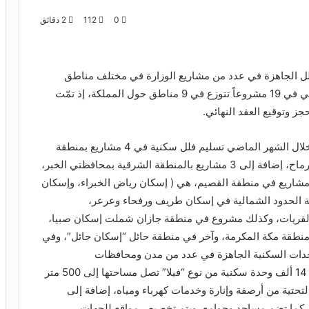
0
112
2 دقائق
فلل الجاهزة في عدد من مشاريع الوزارة في مختلف مناطق
المملكة، حيث استمر التسليم خلال شهر نوفمبر الماضي في 19 مشروعاً تتوزع في 9 مناطق حول المملكة، إذ تمّت
ز وتوقيع العقد النهائي.
وأوضح برنامج “سكني” في بيان صحافي اليوم، أنه تم خلال الشهر الماضي تسليم فلل سكنية في 4 مشاريع بمنطقة
الرياض تشمل إسكان المجمعة، والعيينة، والدوادمي، ورماح، إضافة إلى 3 مشاريع بالمنطقة الشرقية بمحافظتي الخبر،
لأحساء ( إسكان الأحساء 1، 2)، كما شمل التسليم 3 مشاريع في منطقة القصيم، هي ( إسكان رياض الخبراء، وإسكان
قة الحدود الشمالية في إسكان طريف ورفحاء وعرعر،
قريات، وكذلك مشروع في منطقة جازان شملت إسكان صبيا،
منطقة مكة المكرمة، وآخر في منطقة حائل “إسكان حائل”، وفي
وحدات السكنية الجاهزة في عدد من مدن ومحافظات
المملكة،حيث أعلنت الوزارة عن 40 مشروعاً توفر نحو 14 ألف وحدة سكنية من نوع “فيلا” تصل مساحتها إلى 500 متر
 التحتية من أرصفة وإنارة وخدمات كهرباء ومياه، إضافة إلى
،كما تضم مساجد وجوامع، ويتم تخصيص مواقع للجهات