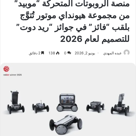
منصة الروبوتات المتحركة “موبيد”
من مجموعة هيونداي موتور تُتوَّج
بلقب “فائز” في جوائز “ريد دوت”
للتصميم لعام 2026
عبده المهدي
يونيو 2, 2026
0
138
2 دقائق