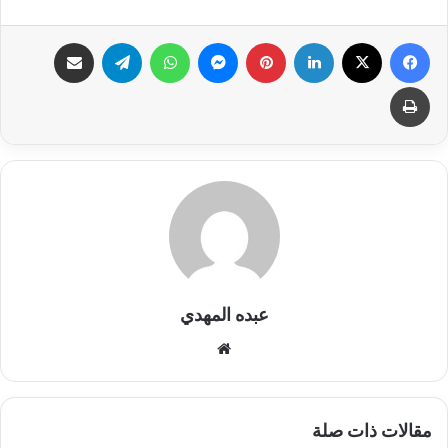
فيسبوك
X
لينكدإن
بينتيريست
ماسنجر
واتساب
تيلقرام
مشاركة عبر البريد
طباعة
عبده المهدي
موق
ع
الوي
ب
مقالات ذات صلة