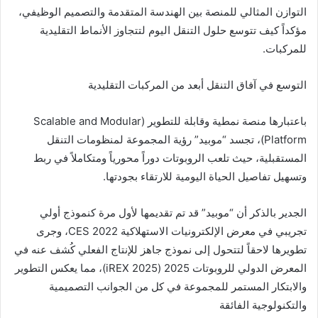
التوازن المثالي للمنصة بين الهندسة المتقدمة والتصميم الوظيفي،
مؤكداً كيف تتوسع حلول التنقل اليوم لتتجاوز الأنماط التقليدية
للمركبات.
التوسع في آفاق التنقل أبعد من المركبات التقليدية
باعتبارها منصة نمطية وقابلة للتطوير (Scalable and Modular
Platform)، تجسد “موبيد” رؤية المجموعة لمنظومات التنقل
المستقبلية، حيث تلعب الروبوتات دوراً محورياً ومتكاملاً في ربط
وتسهيل تفاصيل الحياة اليومية للارتقاء بجودتها.
الجدير بالذكر أن “موبيد” قد تم تقديمها لأول مرة كنموذج أولي
تجريبي في معرض الإلكترونيات الاستهلاكية CES 2022، وجرى
تطويرها لاحقاً لتتحول إلى نموذج جاهز للإنتاج الفعلي كُشف عنه في
المعرض الدولي للروبوتات 2025 (iREX 2025)، مما يعكس التطوير
والابتكار المستمر للمجموعة في كل من الجوانب التصميمية
والتكنولوجية الفائقة