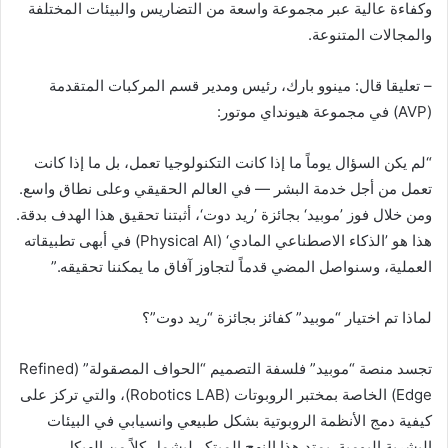
وكفاءة عالية عبر مجموعة واسعة من التضاريس والبيئات المختلفة
والمجالات المتنوعة.
– تعليقا قال: مينوو بارك، رئيس ومدير قسم المركبات المتقدمة
(AVP) في مجموعة هيونداي موتور:
“لم يكن السؤال يوماً ما إذا كانت التكنولوجيا تعمل، بل ما إذا كانت
تعمل من أجل خدمة البشر — في العالم الحقيقي وعلى نطاق واسع.
ومن خلال فوز ’موبيد‘ بجائزة ’ريد دوت‘، أثبتنا تحقيق هذا الهدف بدقة.
هذا هو ’الذكاء الاصطناعي المادي‘ (Physical AI) في أبهى تطبيقاته
العملية، وسنواصل المضي قدماً لتجاوز آفاق ما يمكننا تحقيقه.”
لماذا تم اختيار “موبيد” كفائز بجائزة “ريد دوت”؟
تجسد منصة “موبيد” فلسفة التصميم “الحواف المصقولة” (Refined
Edge) الخاصة بمختبر الروبوتات (Robotics LAB)، والتي تركز على
كيفية دمج الأنظمة الروبوتية بشكل طبيعي وانسيابي في البيئات
البشرية اليومية. يمتد هذا النهج المبتكر ليشمل كلاً من الهيكل