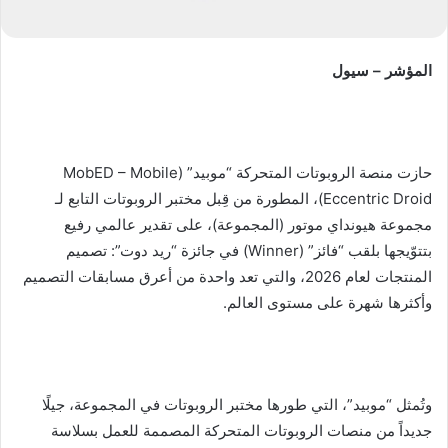
المؤشر – سيول
حازت منصة الروبوتات المتحركة “موبيد” (MobED – Mobile
Eccentric Droid)، المطورة من قِبل مختبر الروبوتات التابع لـ
مجموعة هيونداي موتور (المجموعة)، على تقدير عالمي رفيع
بتتوّيجها بلقب “فائز” (Winner) في جائزة “ريد دوت”: تصميم
المنتجات لعام 2026، والتي تعد واحدة من أعرق مسابقات التصميم
وأكثرها شهرة على مستوى العالم.
وتُمثل “موبيد”، التي طورها مختبر الروبوتات في المجموعة، جيلًا
جديداً من منصات الروبوتات المتحركة المصممة للعمل بسلاسة