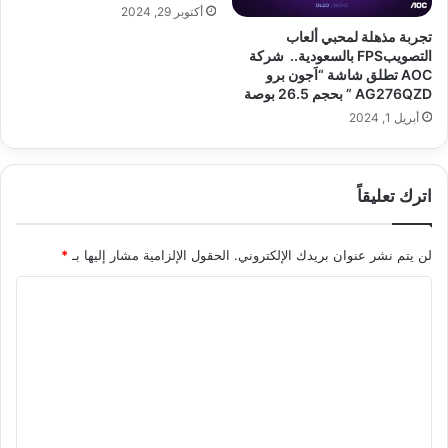
أكتوبر 29, 2024
تجربة مذهلة لمحبي ألعاب
التصويبFPS بالسعودية.. شركة
AOC تطلق شاشة “اَجون برو
AG276QZD ” بحجم 26.5 بوصة
أبريل 1, 2024
اترك تعليقاً
لن يتم نشر عنوان بريدك الإلكتروني.
الحقول الإلزامية مشار إليها بـ
*
ا
ل
ت
ع
ل
ي