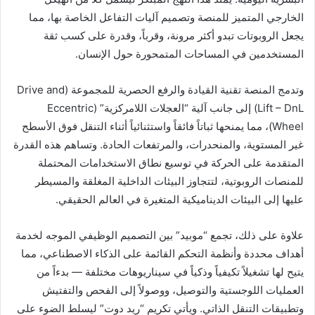
الخارجي المتميز للمنصة وتصميم آليات التفاعل الخاصة بها، مما
يجعل الروبوتات تبدو أكثر مرونة، وقرباً، وقدرة على كسب ثقة
المستخدمين في المساحات المتمحورة حول الإنسان.
وتدمج المنصة تقنية القيادة والرفع الحصرية للمجموعة (Drive and
Lift – DnL) إلى جانب آلية “العجلات اللامركزية” (Eccentric
Wheel)، مما يمنحها ثباتاً فائقاً واستثنائياً أثناء التنقل فوق الأسطح
غير المستوية، والمنحدرات، والمرتفعات الحادة. وتساهم هذه القدرة
المتقدمة على الحركة في توسيع نطاق الاستخدامات المحتملة
للمنصات الروبوتية، لتتجاوز البيئات الداخلية المغلقة والمسيطر
عليها إلى البيئات الديناميكية المتغيرة في العالم الحقيقي.
علاوة على ذلك، تجمع “موبيد” بين التصميم الوظيفي الموجه لخدمة
أهداف محددة وأنظمة التحكم القائمة على الذكاء الاصطناعي، مما
يتيح لها تشغيلاً تكيفياً وذكياً في سيناريوهات مختلفة — بدءاً من
العمليات اللوجستية والتوصيل، ووصولاً إلى الفحص والتفتيش
وتطبيقات التنقل الذاتي. ويأتي تكريم “ريد دوت” ليسلط الضوء على