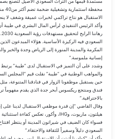
مستمدةً قيمها من التراث السعودي الأصيل لتصنع بصمة
الاستقبال هو نتاج تراكمي لخبرات عميقة وشغف لا ين
وأكد الرئيس التنفيذي لرأس المال البشري في طيبة أن
السعودي فيه الركيزة الأساسية. هؤلاء المبدعون الذي
المكرمة والمدينة المنورة إلى الرياض وجدة والخبر وال
إنسانية ملموسة.”
وشدد على أن التميز في الاستقبال لدى “طيبة” يرتبط ارت
والمواهب الوطنية في “طيبة” نقلت قيم “المجلس السعو
حين يستقبل موظفونا الزوار في فنادقنا المتنوعة، مثل م
فندق ومنتجع ريكسوس أبحر جدة الذي يقدم مفهوماً ترفيه
بالاحترافية.”
وقال القاضي “إن قدرة موظفي الاستقبال لدينا على إد
هيلتون، ماريوت، وIHG، وأكور، تعكس كفاء
فسواء كان الضيف في شيراتون المدينة أو ينتظر افتتاح
السعودي دليلاً وسفيراً للثقافة والاحتفاء.”
وأكد أن “كوادرنا أثبتت أن الاستقبال ليس مجرد إجراءات 