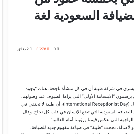
لضيافة السعودية لغة
0
3٬278
2 دقائق
البشري في شركة طيبة أن في كل منشأة ناجحة، هناك “وجوه
رسمون “الابتسامة الأولى” التي يراها الضيوف عند وصولهم.
وأضاف، في تصريحات بمناسبة اليوم العالمي للاستقبال (International Receptionist Day)، أن طيبة لا تحتفي في
للضيافة السعودية التي تضع الإنسان في قلب كل نجاح. وقال
اجهة التي تعكس قيمنا ورؤيتنا أمام العالم.”
الأصالة، نجحت “طيبة” في صياغة مفهوم جديد للضيافة،