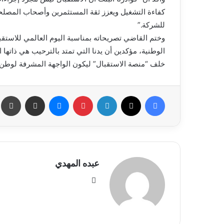
كفاءة التشغيل ويعزز ثقة المستثمرين وأصحاب المصلحة، 
للشركة.”
وختم القاضي تصريحاته بمناسبة اليوم العالمي للاستقبال
الوطنية، مؤكدين أن يدنا التي تمتد بالترحيب هي ذاتها
خلف “منصة الاستقبال” ليكون الواجهة المشرفة لوطن يفت
فيسبوك
X
لينكدإن
بينتيريست
ماسنجر
مشاركة عبر البريد
طب
عبده المهدي
موق
ع
الوي
ب