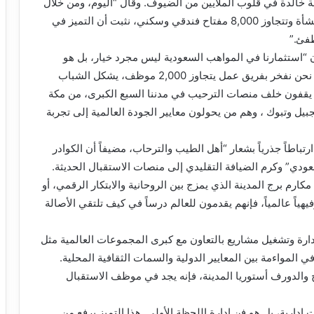
 خالدة في قلوب الملايين من الضيوف. وقال “اليوم، ومن خلال
محفظة استثمارية وتشغيلية ضخمة تضم أكثر من40 منشأة وتتجاوز 8,000 مفتاح فندقي وسكني، نثبت أن التميز في
طفئ.”
 “استثمارنا في المواهب السعودية ليس مجرد خيار، بل هو
رهاننا الرابح لتحقيق مستهدفات رؤية السعودية 2030. نحن نفخر بفريق عمل يتجاوز 2,000 موظف، يشكل الشباب
ن يقفون خلف منصات الترحيب في مدننا السبع الكبرى، من مكة
جبيل وتبوك ، وهم من يحولون معايير الجودة العالمية إلى تجربة
باطاً جذرياً بشعار “أهل الطيب والترحاب، مضيفاً أن الكوادر
دي” وكرم الضيافة التقليدي إلى منصات الاستقبال الحديثة.
كارم برج المدينة الذي يمزج بين الروحانية والابتكار الرقمي، أو
ياً عالمياً، فإنهم يقدمون للعالم درساً في كيف تلتقي الأصالة
ارة وتشغيل مشاريع بالتعاون مع كبرى المجموعات العالمية مثل
ة استثنائية في المواءمة بين المعايير الدولية والسمات الثقافية المحلية.
 والدورف أستوريا المدينة، فإنه يجد في موظف الاستقبال
إدارية، بل هو فن إدارة اللحظة الأولى. هذا التميز يرفع من