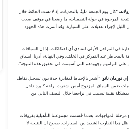
لاند
:
“كان يوم الجمعة مليئًا بالتحديات، إذ لامست الحائط خلال
النتيجة المرجوة في جولة التصفيات، ما وضعنا في موقف صعب
 الليل لإجراء تعديلات على السيارة، وقد أثمرت هذه الجهود
ة في المراحل الأولى لتفادي أي احتكاكات، إذ إن السباقات
 بالمخاطر عند التمركز في الخلف. وفي النهاية، أدرنا السباق
ريق على التزامهم وجهودهم التي أسهمت في تحقيق هذه النتيجة”.
ي نورمان ناتو
:
“أشعر بالإحباط لمغادرة جدة دون تسجيل نقاط،
لتصفيات ضمن السباق المزدوج أمس. شعرت براحة كبيرة داخل
 بمشكلة تقنية تسببت في تراجعنا خلال النصف الثاني من
 مرحلة المواجهات، بعدما حُسمت مجموعتنا التأهيلية بفروقات
ي ظل هذا التقارب الشديد بين السيارات. صحيح أن النتيجة لا