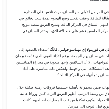
ا في المراحل الأولى من السباق، حيث نافس على الصدارة
عّالة للطاقة. وعقب تفعيل وضع الهجوم لمدة ست دقائق في
ل، لينهي السباق في المركز الثالث ويمنح الفريق منصة تتويج
ن المركز الخامس عشر على خط الانطلاق، ليختتم السباق في
ن في فورمولا إي توماسو فولبي، قائلًا:
“سعداء بالصعود إلى
يات في سباق يوم الجمعة، ورغم الأداء القوي الذي قدّمه نورمان
واجهات، إلا أن السائقين واجها صعوبة في مجاراة المنافسين
الجة المشكلات التي واجهتنا، وانعكس ذلك مباشرة على أداء
سباق رائع أنهاه في المركز الثالث”.
جهات ضمن مجموعة تأهيلية حسمتها فروقات زمنية ضئيلة جدًا،
من وسط الترتيب. أظهر الفريق التزامًا كبيرًا وروحًا عالية
مع التحديات وكيف تمكنوا من قلب المعطيات لصالحهم. كانت
تويج قبل التوجه إلى مدريد”.