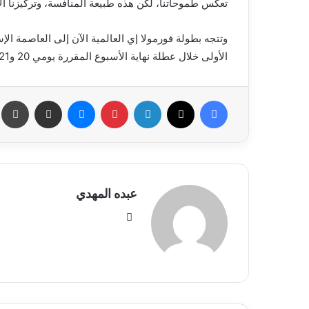
تعكس طموحاتنا، لكن هذه طبيعة المنافسة، وتركيزنا ال
وتتجه بطولة فورمولا إي العالمية الآن إلى العاصمة ال
الأولى خلال عطلة نهاية الأسبوع المقررة يومي 20 و21 مارس.
فيسبوك
X
لينكدإن
بينتيريست
ماسنجر
مشاركة عبر البريد
طب
عبده المهدي
موق
ع
الوي
ب