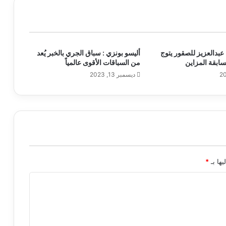
عبدالعزيز للصقور يتوج
أليسو بونزي : سباق الجري بالخبر يُعد
سابقة المزاين
من السباقات الأقوى عالمياً
ديسمبر 13, 2023
يها بـ
*