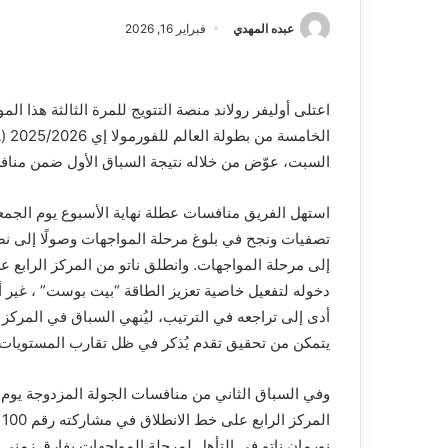
عبده المهدي
فبراير 16, 2026
اعتلى أوليفر رولاند منصة التتويج للمرة الثالثة هذا ا
السبت، عوّض من خلاله نتيجة السباق الأول ضمن منا
استهل الفريق منافسات عطلة نهاية الأسبوع يوم الجمع
تصفيات ونجح في بلوغ مرحلة المواجهات وصولًا إلى نصف
إلى مرحلة المواجهات. وانطلق ناتو من المركز الرابع ع
دخوله لتفعيل خاصية تعزيز الطاقة “بيت بوست” ، غير 
أدى إلى تراجعه في الترتيب، ليُنهي السباق في المركز
يتمكن من تحقيق تقدم يُذكر في ظل تقارب المستويات ع
وفي السباق الثاني من منافسات الجولة المزدوجة يوم ا
ا
نورمان ناتو في التأهل لمرحلة المواجهات بفارق زمني ض