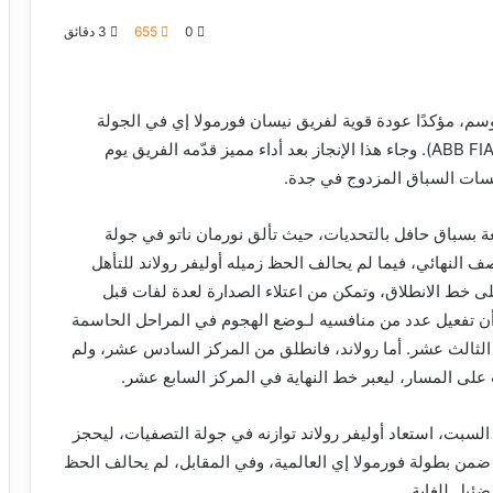
0
655
3 دقائق
لموسم، مؤكدًا عودة قوية لفريق نيسان فورمولا إي في الجولة
الخامسة من بطولة العالم للفورمولا إي 2025/2026 (ABB FIA). وجاء هذا الإنجاز بعد أداء مميز قدّمه الفريق يوم
فسات السباق المزدوج في جدة.
ة بسباق حافل بالتحديات، حيث تألق نورمان ناتو في جولة
 النهائي، فيما لم يحالف الحظ زميله أوليفر رولاند للتأهل
لى خط الانطلاق، وتمكن من اعتلاء الصدارة لعدة لفات قبل
أن تفعيل عدد من منافسيه لـوضع الهجوم في المراحل الحاسمة
 الثالث عشر. أما رولاند، فانطلق من المركز السادس عشر، ولم
لى المسار، ليعبر خط النهاية في المركز السابع عشر.
لسبت، استعاد أوليفر رولاند توازنه في جولة التصفيات، ليحجز
لمركز الرابع على خط الانطلاق في مشاركته رقم 100 ضمن بطولة فورمولا إي العالمية، وفي المقابل، لم يحالف الحظ
ئيل للغاية.