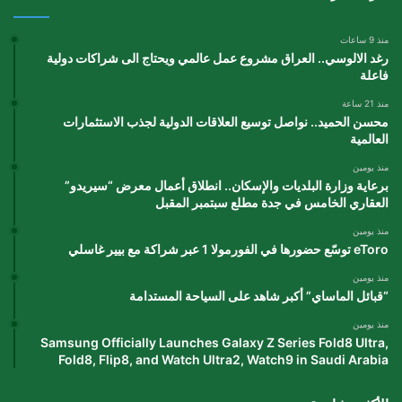
منذ 9 ساعات
رغد الالوسي.. العراق مشروع عمل عالمي ويحتاج الى شراكات دولية
فاعلة
منذ 21 ساعة
محسن الحميد.. نواصل توسيع العلاقات الدولية لجذب الاستثمارات
العالمية
منذ يومين
برعاية وزارة البلديات والإسكان.. انطلاق أعمال معرض “سيريدو”
العقاري الخامس في جدة مطلع سبتمبر المقبل
منذ يومين
eToro توسّع حضورها في الفورمولا 1 عبر شراكة مع بيير غاسلي
منذ يومين
“قبائل الماساي” أكبر شاهد على السياحة المستدامة
منذ يومين
Samsung Officially Launches Galaxy Z Series Fold8 Ultra,
Fold8, Flip8, and Watch Ultra2, Watch9 in Saudi Arabia