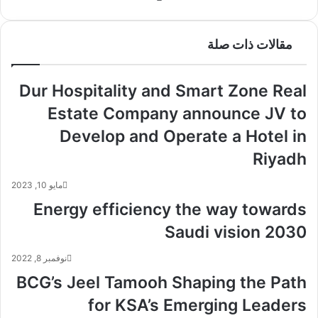
ب
ع
ر
الوي
ي
مقالات ذات صلة
ب
د
Dur Hospitality and Smart Zone Real
Estate Company announce JV to
Develop and Operate a Hotel in
Riyadh
مايو 10, 2023
Energy efficiency the way towards
Saudi vision 2030
نوفمبر 8, 2022
BCG’s Jeel Tamooh Shaping the Path
for KSA’s Emerging Leaders