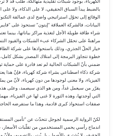
الكهرباء، بوجود شبكات تقليدية متهالكة، طلب قد لا ترحم
بالضبط يبدأ السباق الحقيقي، لا على الذكاء، ولا على ا
الوقائع إلى تحوّل استراتيجي واضح لدى عمالقة التكن
البيانات، فالشركة العملاقة “إيتون” تستحوذ على “فايبر ب
شراء طاقة طويلة الأجل لتغذية مراكز بياناتها، بينما تع
مراهنةً على تحمّل الشركاء عبء الشبكات والقيود التن
خطوة تتجاوز البرمجة إلى امتلاك المصدر بشكل كامل، 
ضمني بأنّ الشبكات الحالية لم تعد قادرة على حماية ثور
شركة ذكاء اصطناعي بشراء شركة كهرباء، فإنّ هذا يعتب
الفيزياء، ولا معنى لوجودها من دون كهرباء، لأنّ من يمل
يقرّر من سيعمل غداً، ومن هو الذي سيصمد، وعلى هذه 
صفقات استحواذ كبرى قادمة، وهذا ما ستفرضه الحاجة ب
لكنّ الرواية الرسمية لجوجل تتحدّث عن “تأمين المستق
اندماج رأسي يحمي المستخدمين من تقلّبات الأسعار، غي
الحقيقي لا يُشترى بالأصول، بل يُبنى بالتصميم، ولأنّ 