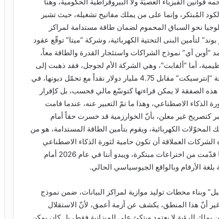
ه قوانين الفيزياء العصيّة ولا البيروقراطية الحكومية، وهنا
لكود المُبتكر، وإنما على من يملك مفاتيح تشغيله، حيث تشير
ولوجيا نحو السباق المحموم لضمان طاقة مستدامة لمراكز
وند” لتأمين البنى التحتية الكهربائية، وشركة “ميتا” توقّع عقود
تمد “أوبن آي” نموذج الشراكات واستئجار القدرة والطاقة معاً،
ظيمية، أما “ألفابت”، وهي الشركة الأم لجوجل، فقد ذهبت إلى
خيار الحلّ الجذري، وذلك باستحواذها على شركة الطاقة “إنترسيكت” مقابل 4.75 مليار دولار نقداً مع تحمّل ديونها، في
هذه الصفقة لا يمكن قراءتها كتوسّع مالي فحسب، بل كإقرار
ة الذكاء الاصطناعي، وهذا ما تمّ التعبير عنه، عندما قامت
ر كتصريح غير معلن، بأنّ الخوارزمية قد خسرت حقاً أمام
ك المحوّلات الكهربائية، ويقوم بتأمين الطاقة المستدامة، هو من
الشركات العملاقة أن تكون حامية لثورة الذكاء الاصطناعي
التي أوجدتها، وهذه الثورة لا غنى لها عن الفيزياء، مهما قدّمت من اختراعات مبتكرة، ويبدو أننا في عام 2026 أمام
لغة الأرقام وبالواقع الجيوسياسي الحالي.
بل” وبناء محطات توليد موازية لمراكز البيانات، ضمن نموذج
ر أنّ هذا المنطق، يكشف عن أزمة أعمق، لأنّ الاستقلال
من يملك الرؤية لا يعتمد ويتكئ على الميزانية فقط، بل كان يمكن