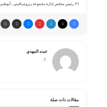
(*) رئيس مجلس إدارة مجموعة زيروجرافيتي ـ أبوظبي 
فيسبوك
X
لينكدإن
بينتيريست
ماسنجر
مشاركة عبر البريد
طب
عبده المهدي
موق
ع
الوي
ب
مقالات ذات صلة