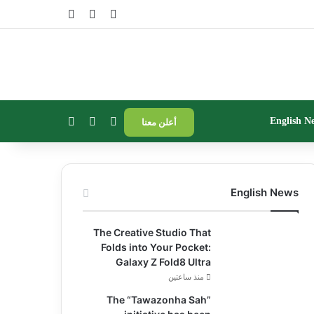
تسجيل الدخول
مقال عشوائي
إضافة عمود جا
بحث عن
إضافة عمود جانبي
الوضع المظلم
English N
أعلن معنا
English News
The Creative Studio That
Folds into Your Pocket:
Galaxy Z Fold8 Ultra
منذ ساعتين
The “Tawazonha Sah”