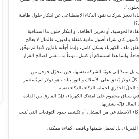
حلول “.
اذا تعجز شركات تقود الذكاء الاصطناعي عن ابتكار حلول طاقية
؟!
ءة الحوسبة، أو تخزين الطاقة، أو ابتكار حلول ما استباقية
أسهل كان شراء أصول مادية مُثقلة بالديون، فالمال لا يعالج
ملف الكهرباء بشكل كامل، وإنما أجلّته بالدَّين لأنها لم توفّق
جاحاً، وإنما هذا استسلام أو كسل ـ نوعاً ما ـ تقني لصالح القرار
، بل تمتدّ إلى هويّة الشركة نفسها، حين تتحوّل جوجل من
ّ دولار يُنفق على الأسلاك والتوربينات، هو دولار لم يُستثمر
الحلّ الجذري لحماية الذكاء بالذكاء نفسه.
في سباق محموم على امتلاك الكهرباء، فإنّ الفارق بين القادة
المال فإنّه يشتريها.
كاء الاصطناعي من الفشل، أم تكشف حدود التوقعات التي بُنيت
ين الفيزياء، بل ليعمل ضمنها وبأقصى كفاءة ممكنة.