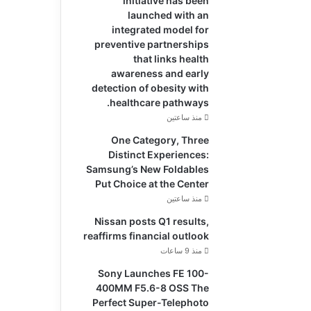
initiative has been
launched with an
integrated model for
preventive partnerships
that links health
awareness and early
detection of obesity with
healthcare pathways.
منذ ساعتين
One Category, Three
Distinct Experiences:
Samsung’s New Foldables
Put Choice at the Center
منذ ساعتين
Nissan posts Q1 results,
reaffirms financial outlook
منذ 9 ساعات
Sony Launches FE 100-
400MM F5.6-8 OSS The
Perfect Super-Telephoto