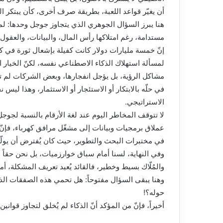
أن يغيّر قواعد اللعبة، بطريقة صرف أخرى، كأن يبتكر ال
هنا يبرز السؤال الجوهري الذي يتجاوز جوجل وحدها: لم
مستدامة، رغم امتلاكها رأس المال، والبيانات، والعقول.
إنّ خمسة مليارات دولار كانت كفيلة بإشعال ثورة في كفا
لمسألة استهلاك الذكاء الاصطناعي نفسه، لكنّ الخيار ال
مشاكل الرؤية، بل يؤجل انفجارها، وبعض الشركات لم تغلق 
في حلّه بالابتكار أو الاستئجار أو الاستثمار، وهذا ليس ن
الاستراتيجي.
لا تتوقف المخاطر اليوم عند لغة الأرقام بالنسبة لجوجل
عملاق برمجيات وبيانات إلى مشغّل مرافق كهرباء، فإنّ كل
في مختبرات البحث والتطوير، حيث كان يُفترض أن يولّد 
وفي النهاية، لسنا أمام سباق خوارزميات، بل نحن حقاً 
والمُلّاك بسيط وخطير، فالقائد يُعيد تعريف المشكلة، أما 
وهنا يبقى السؤال مفتوحاً: هل تحمي هذه الصفقات الذ
حوله؟!
أخيراً، فإنّ من المؤكد أنّ الذكاء لم يُخلق لتجاوز قوان