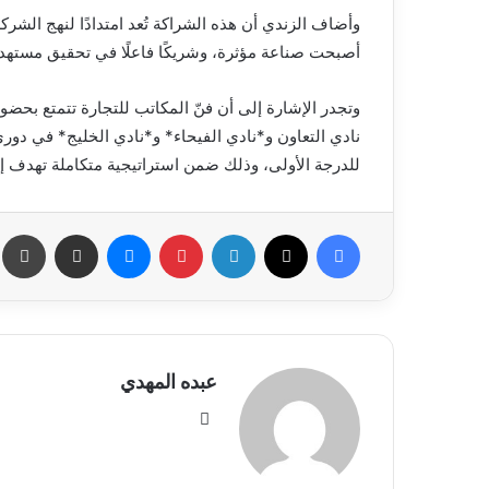
وأضاف الزندي أن هذه الشراكة تُعد امتدادًا لنهج الشرك
أصبحت صناعة مؤثرة، وشريكًا فاعلًا في تحقيق مستهدف
وتجدر الإشارة إلى أن فنّ المكاتب للتجارة تتمتع بحضو
نادي التعاون و*نادي الفيحاء* و*نادي الخليج* في دوري
للدرجة الأولى، وذلك ضمن استراتيجية متكاملة تهدف إل
فيسبوك
X
لينكدإن
بينتيريست
ماسنجر
مشاركة عبر البريد
طب
عبده المهدي
موق
ع
الوي