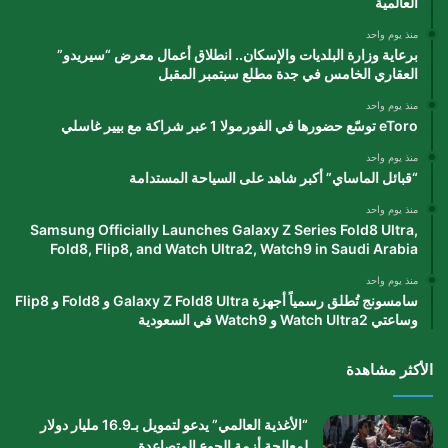
العالمية
منذ يوم واحد
برعاية وزارة البلديات والإسكان.. انطلاق أعمال معرض “سيريدو”
العقاري الخامس في جدة مطلع سبتمبر المقبل
منذ يوم واحد
eToro توسّع حضورها في الفورمولا 1 عبر شراكة مع بيير غاسلي
منذ يوم واحد
“قبائل الماساي” أكبر شاهد على السياحة المستدامة
منذ يوم واحد
Samsung Officially Launches Galaxy Z Series Fold8 Ultra,
Fold8, Flip8, and Watch Ultra2, Watch9 in Saudi Arabia
منذ يوم واحد
سامسونج تُطلق رسمياً أجهزة Galaxy Z Fold8 Ultra و Fold8 و Flip8
وساعتي Watch Ultra2 و Watch9 في السعودية
الأكثر مشاهدة
“الأغذية العالمي” يدعو لتمويل بـ16.9 مليار دولار
لمعالجة أزمة الجوع المتصاعدة