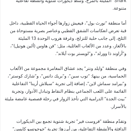
Shark” المليئة بالمرح، وسط ديكورات شتوية وأنشطة تفاعلية
متنوعة.
أما منطقة “نورث بول”، فيعيش زوارها أجواء الحياة القطبية، داخل
قبة تعرض انعكاسات الشفق القطبي وعناصر بصرية مستوحاة من
الثلج، إلى جانب حلبة للتزلج، وغرفة هروب الوحدة 13 المليئة
بالألغاز، وعدد من الألعاب العائلية، مثل: “فن هاوس (ألبن هوتيل)”،
و”أراوند ذا وورلد”، و”لوبستر بوت آيلاند”.
وفي منطقة “وايلد ونتر” يجد عشاق المغامرة مجموعة من الألعاب
الحماسية، من بينها: “توب سبن”، و”بريك دانس”، و”شارك كوستر”،
و”بيرامد سماش لاين”، إضافة إلى تجربة “سبلاش أرينا” التفاعلية
القائمة على اللعب الجماعي بنظام النقاط وتبادل الأدوار، وتجربة
“بيت الجدة” الدرامية التي تأخذ الزوار في رحلة قصصية غامضة مليئة
بالأسرار.
وتقدّم منطقة “فروست فير” تجربة شتوية تجمع بين الديكورات
الدافئة والأنشطة التفاعلية، من أبرزها: تجربة “جوجوتسو كايسن”