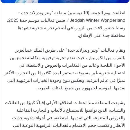
انطلقت يوم الجمعة (19 ديسمبر) منطقة “ونتر وندرلاند جدة –
Jeddah Winter Wonderland”، ضمن فعاليات موسم جدة 2025،
وسط حضور لافت من الزوار، في أضخم تجربة شتوية تشهدها
محافظة جدة على الإطلاق.
وتقام فعاليات “ونتر وندرلاند جدة” على طريق الملك عبدالعزيز
بالقرب من الكورنيش، حيث تقدم تجربة ترفيهية متكاملة تجمع بين
الأجواء الثلجية وعالم من المغامرات والعروض والأنشطة، في
احتفالية شتوية غير مسبوقة، تستمر لمدة 60 يومًا من التجارب الأكثر
تميزًا في عالم الترفيه، وتعكس تنوع وجودة الخيارات الترفيهية التي
يقدمها الموسم لجمهوره من جميع الفئات العمرية.
وشهدت المنطقة منذ لحظات انطلاقها الأولى إقبالًا كبيرًا من العائلات
والشباب، الذين توافدوا للاستمتاع بالألعاب والتجارب التفاعلية
والعروض المتنوعة التي تقدمها المنطقة، في أجواء شتوية جذبت
الأنظار وعكست حجم الاهتمام بالفعاليات الترفيهية النوعية التي