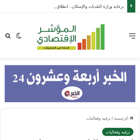
برعاية وزارة البلديات والإسكان.. انطلاق أعمال معرض “سيريدو” العقاري الخامس في جدة مطلع سبتمبر المقبل
القائمة
بح
الوضع ا
الرئيسية
/
ترفيه وفعاليات
ترفيه وفعاليات