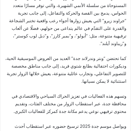
المستوحاة من سلسلة الأنمي الشهيرة، والتي توفر مسارًا متعدد
الحواس، يدمج بين القصة والحركة والتفاعل، إلى جانب تجربة
“جراوند زيرو” التي يعيش زوارها أجواء رعب واقعية تختبر الشجاعة
والقدرة على التقدّم في عالم يتداعى من حولهم، فضلًا عن ألعاب
ترفيهية متنوعة، مثل: “أبولو”، و”بمبر كارز”، و”دبل لوب كوستر”،
و”ريباوند آيلند”.
كما تحتضن “ونتر وندرلاند جدة” العديد من العروض الموسيقية الحية،
وديكورات احتفالية بطابع شتوي فريد، إلى جانب مناطق مخصصة
للتصوير التفاعلي، وتجارب عائلية متنوعة، يعيش خلالها الزوار تجربة
استثنائية لا يمكن نسيانها.
وتسهم هذه الفعاليات في تعزيز الحراك السياحي والاقتصادي في
محافظة جدة، عبر استقطاب الزوار من مختلف الفئات، وتقديم
محتوى ترفيهي نوعي يدعم مكانة جدة كمركز للفعاليات الكبرى.
ويواصل موسم جدة 2025 ترسيخ حضوره عبر استقطاب أحدث