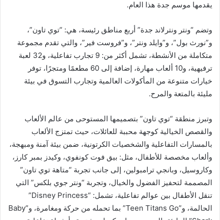
يقدمها موسم جدة هذا العام.
وتضم “ونتر ونترلاند جدة” أربع مناطق رئيسة، هي: “توي تاون”،
و”نورث بول”، و”وايلد ونتر”، و”فروست فير”، والتي تقدم مجموعة
متكاملة من الأنشطة، تشمل أكثر من: 9 تجارب تفاعلية، و32 لعبة
ترفيهية، و10 ألعاب مهارة، إضافة إلى 60 مطعمًا ومتجرًا، توفر
خيارات متنوعة من المأكولات العالمية وتجارب التسوق في بيئة
مليئة بالمتعة والمرح.
وتبرز منطقة “توي تاون” بتصميمها المستوحى من عالم الألعاب
والقصص الخيالية كوجهة محببة للعائلات، حيث تمتزج الألعاب
بالمسارات التفاعلية والشخصيات الكرتونية، ضمن بيئة آمنة ومبهجة،
وألعاب مخصصة للأطفال، مثل: بيق فوت كونفوي، وكيدز بمبر كارز،
وكاروسيل، وبانجي ترامبولين، إلى جانب تجربة “متاهة توي تاون”
المصممة لتحفيز الفضول والخيال، وتجربة “ونتر جوي بلكس” التي
تنقل الأطفال بين عوالم تفاعلية، تشمل: “Disney Princess”
الحالمة، و”Teen Titans Go” بما تحمله من حركة ومغامرة، و”Baby