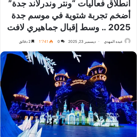
انطلاق فعاليات “ونتر وندرلاند جدة”
أضخم تجربة شتوية في موسم جدة
2025 .. وسط إقبال جماهيري لافت
عبده المهدي
ديسمبر 23, 2025
0
1٬741
2 دقائق