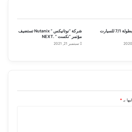
“تحكم” يُطلق بطولة 7/1 للسيارت
شركة “نوتانيكس ” Nutanix تستضيف
مؤتمر “نكست ” .NEXT
سبتمبر 21, 2021
يها بـ
*