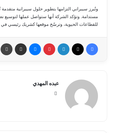
وتُبرز سيبراني التزامها بتطوير حلول سيبرانية متقدمة 
مستدامة. وتؤكد الشركة أنها ستواصل عملها لتوسيع نط
للقطاعات الحيوية، وترسّخ موقعها كشريك رئيسي في مس
فيسبوك
X
لينكدإن
بينتيريست
ماسنجر
مشاركة عبر البريد
طب
عبده المهدي
موق
ع
الوي
ب