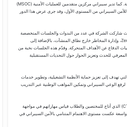
التقنية وتعزز جاهزية منشآتها لمواجهة التهديدات الحديثة. كما تدير سيبراني مركزين متقدمين للعمليات الأمنية (MSOC)
 للأمن السيبراني من المستوى الأول، وقد جرى عرض هذا الدور
 حيث شاركت الشركة في عدد من الندوات والجلسات المتخصصة
التي ناقشت مستقبل الثقة الرقمية، ومفاهيم Zero Trust، وإدارة المخاطر خارج نطاق المنشآت، بالإضافة إلى
ات الدفاع عن الأهداف المتحركة. وقدّم هذه الجلسات نخبة من
المعرفي للحدث وتعزيز الحوار حول التحديات المستقبلية
تي تهدف إلى تعزيز حماية الأنظمة التشغيلية، وتطوير خدمات
رفع الوعي السيبراني وتمكين المواهب الوطنية عبر التدريب
وشهد الجناح إقبالًا كبيرًا على تحدي “التقاط العلم” (CTF) الذي أتاح للمختصين والطلاب قياس مهاراتهم في مواجهة
واسعة عكست مستوى الاهتمام المتنامي بالأمن السيبراني في