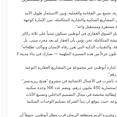
ة، تجمع بين الفخامة والعملية، وبين الاستثمار طويل الأمد
المشاريع السكنية والتجارية المتكاملة، تبرز الإمارة كوجهة
ئة مستقرة ومستقبل واعد”.
بل السوق العقاري في أبوظبي سيكون مبنياً على ثلاثة ركائز
معيشة المتكاملة. نحن نؤمن بأن العقار لم يعد مجرد مبنى، بل
 والتقنيات الذكية التي تعزز رفاه الإنسان وتواكب تطلعاته”.
نكون جزءاً من هذه المسيرة الملهمة — نشارك في بناء مدينة لا
إمارة أبوظبي عبر مجموعة من المشاريع العقارية النوعية
ر رحبي أن الشركة التي تأسست في العام 2024 قد باشرت في الأعمال الانشائية في مشروع “هينج ريزيدنسز”
الذي يقع في جزيرة السعديات بأبوظبي، وتبلغ تكلفته الاستثمارية 450 مليون درهم، ويضم عدد 166 وحدة سكنية
يطالية مختصة في مجال التصميم الداخلي وتصنيع الأثاث
ه، حيث يتوقع ان تبدأ الشركة بتسليم الوحدات السكنية
وجزيرة الريم ومنطقة الريمان قرب مطار أبوظبي، منوهاً أن