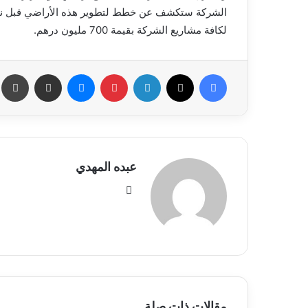
الشركة ستكشف عن خطط لتطوير هذه الأراضي قبل نهاية 
لكافة مشاريع الشركة بقيمة 700 مليون درهم.
فيسبوك
X
لينكدإن
بينتيريست
ماسنجر
مشاركة عبر البريد
طب
عبده المهدي
موق
ع
الوي
ب
مقالات ذات صلة