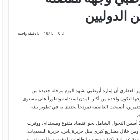
ن الدوليين
0
167
دقيقة واحدة
ر العقاري أن إمارة أبوظبي تشهد اليوم مرحلة جديدة من
وحها لتكون واحدة من أكثر المدن استدامة وتطوراً على مستوى
ستثمرين، أصبحت العاصمة نموذجاً يحتذى به في تطوير بيئة
.
وقال رحبي : لقد وضعت رؤية أبوظبي الاقتصادية 2030 أسس التحول الشامل نحو اقتصاد متنوع ومستدام، ووفرت
ة، ومن خلال مشاريع كبرى مثل جزيرة ياس، جزيرة السعديات،
ظومة عمرانية ذكية تستجيب لتطلعات المقيمين والمستثمرين