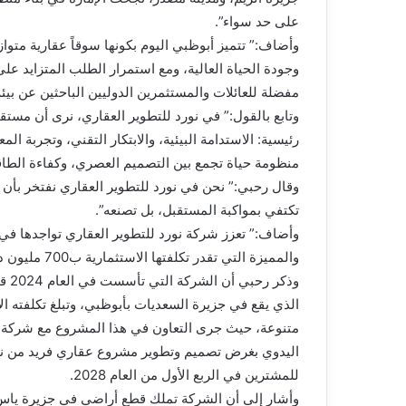
على حد سواء”.
وأضاف:” تتميز أبوظبي اليوم بكونها سوقاً عقارية متوازن
وجودة الحياة العالية، ومع استمرار الطلب المتزايد على 
مفضلة للعائلات والمستثمرين الدوليين الباحثين عن بي
وتابع بالقول:” في نورد للتطوير العقاري، نرى أن مستق
رئيسية: الاستدامة البيئية، والابتكار التقني، وتجربة ال
منظومة حياة تجمع بين التصميم العصري، وكفاءة الطاقة،
وقال رحبي:” نحن في نورد للتطوير العقاري نفتخر بأن 
تكتفي بمواكبة المستقبل، بل تصنعه”.
وأضاف:” تعزز شركة نورد للتطوير العقاري تواجدها في 
والمميزة التي تقدر تكلفتها الاستثمارية ب700 مليون درهم”.
وذك
متنوعة، حيث جرى التعاون في هذا المشروع مع شركة إ
اليدوي بغرض تصميم وتطوير مشروع عقاري فريد من نوع
للمشترين في الربع الأول من العام 2028.
وأشار إلى أن الشركة تملك قطع أراضي في جزيرة ياس 