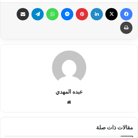
فيسبوك
X
لينكدإن
بينتيريست
ماسنجر
واتساب
تيلقرام
مشاركة عبر البريد
طباعة
عبده المهدي
موق
ع
الوي
ب
مقالات ذات صلة