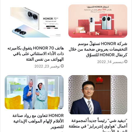
شركة HONOR تستهلّ موسم
هاتف HONOR 70 يتفوق بكاميرته
التخفيضات بعروض ضخمة من خلال
ذات الأداء الاستثنائي على باقي
كرنفال HONOR للتسوّق
الهواتف من نفس الفئة
ديسمبر 14, 2022
نوفمبر 23, 2022
HONOR تتعاون مع رواد صناعة
“ديفيد شي” رئيساً جديداً لمجموعة
الأفلام لإلهام المواهب الإبداعية
أعمال “هواوي إنتربرايز” في منطقة
للتصوير
الشرق الأوسط