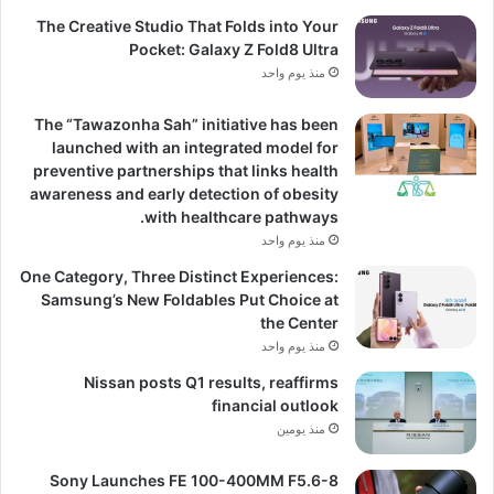
The Creative Studio That Folds into Your
Pocket: Galaxy Z Fold8 Ultra
منذ يوم واحد
The “Tawazonha Sah” initiative has been
launched with an integrated model for
preventive partnerships that links health
awareness and early detection of obesity
with healthcare pathways.
منذ يوم واحد
One Category, Three Distinct Experiences:
Samsung’s New Foldables Put Choice at
the Center
منذ يوم واحد
Nissan posts Q1 results, reaffirms
financial outlook
منذ يومين
Sony Launches FE 100-400MM F5.6-8