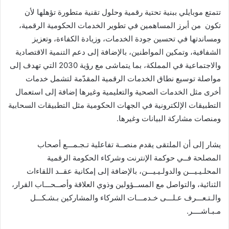
تتمتع موبايلي ببنية تحتية رقمية وحلول تقنية متطورة تؤهلها لأن
تكون من أبرز المساهمين في تطوير الخدمات الحكومية الرقمية،
ومساندتها في تحسين جودة الخدمات، وزيادة الكفاءة، وتعزيز
الشفافية، وتمكين المواطنين، بالإضافة إلى دعم التنمية الاقتصادية
والاجتماعية في المملكة، بما يتماشى مع رؤية 2030 التي تهدف إلى
مواصلة توسيع نطاق الخدمات الرقمية المقدّمة لتشمل خدمات
أخرى مثل الخدمات الصحية والتعليمية وغيرها إضافة إلى استعمال
التطبيقات الإلكترونية في الجهات الحكومية مثل التطبيقات السحابية
ومنصات مشاركة البيانات وغيرها.
يشار إلى أن الملتقى يقدم منصــة تفاعلية تـجـمـــع أصحاب
المصلحة فــي حوكمة الإنترنت وشركاء الحكومة الرقمية
المحلـيـيـــن والدولـيـيـــن، بالإضافة إلى إمكانية عقــد اللقاءات
الثنائية، والتواصل مع المســؤولين وذوي العلاقة وأصــحـــاب القرار،
والـتـعـــرف عـلـــى خـدمـــات الشركاء والمشاركين بـشـكـــل
مـبـاشــــر.