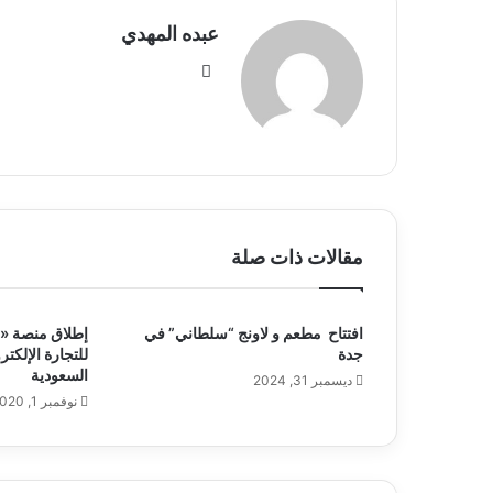
عبده المهدي
موق
ع
الوي
ب
مقالات ذات صلة
افتتاح مطعم و لاونج “سلطاني” في
إطلاق منصة «م
جدة
للتجارة الإلكتر
السعودية
ديسمبر 31, 2024
نوفمبر 1, 2020