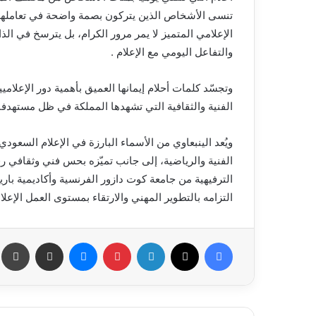
تنسى الأشخاص الذين يتركون بصمة واضحة في تعاملهم وأد
الإعلامي المتميز لا يمر مرور الكرام، بل يترسخ في ال
والتفاعل اليومي مع الإعلام .
وتجسّد كلمات أحلام إيمانها العميق بأهمية دور الإعلام
الفنية والثقافية التي تشهدها المملكة في ظل مستهدفات رؤ
ويُعد الينبعاوي من الأسماء البارزة في الإعلام السع
الفنية والرياضية، إلى جانب تميّزه بحس فني وثقافي رف
الترفيهية من جامعة كوت دازور الفرنسية وأكاديمية باري
التزامه بالتطوير المهني والارتقاء بمستوى العمل الإعلا
فيسبوك
X
لينكدإن
بينتيريست
ماسنجر
مشاركة عبر البريد
طب