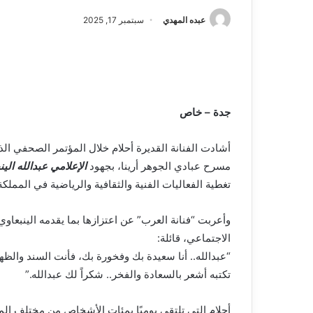
عبده المهدي
سبتمبر 17, 2025
جدة – خاص
أشادت الفنانة القديرة أحلام خلال المؤتمر الصحفي ا
مسرح عبادي الجوهر أرينا، بجهود
الإعلامي عبدالله الين
تغطية الفعاليات الفنية والثقافية والرياضية في المملكة
وأعربت “فنانة العرب” عن اعتزازها بما يقدمه الينبعا
الاجتماعي، قائلة:
“عبدالله.. أنا سعيدة بك وفخورة بك، فأنت السند والظ
تكتبه أشعر بالسعادة والفخر.. شكراً لك عبدالله.”
أحلام التي تلتقي يوميًا بمئات الأشخاص من مختلف المج