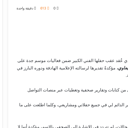
0
613
دقيقة واحدة
لذي عُقد عقب حفلها الفني الكبير ضمن فعاليات موسم جدة على
بعاوي،
مؤكدةً تقديرها لرسالته الإعلامية الهادفة ودوره البارز في
.
وي من كتابات وتقارير صحفية وتغطيات عبر منصات التواصل
هر الدائم لي في جميع حفلاتي ومشاريعي، وكلما اطلعت على ما
الات، لم تتردد في الإشارة إلى الصحفي بالاسم، مؤكدة أنها لا