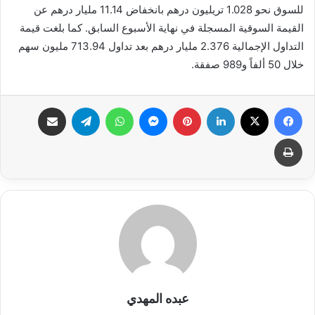
للسوق نحو 1.028 تريليون درهم بانخفاض 11.14 مليار درهم عن
القيمة السوقية المسجلة في نهاية الأسبوع السابق. كما بلغت قيمة
التداول الإجمالية 2.376 مليار درهم بعد تداول 713.94 مليون سهم
خلال 50 ألفاً و989 صفقة.
فيسبوك
X
لينكدإن
بينتيريست
ماسنجر
واتساب
تيلقرام
مشاركة عبر البريد
طباعة
عبده المهدي