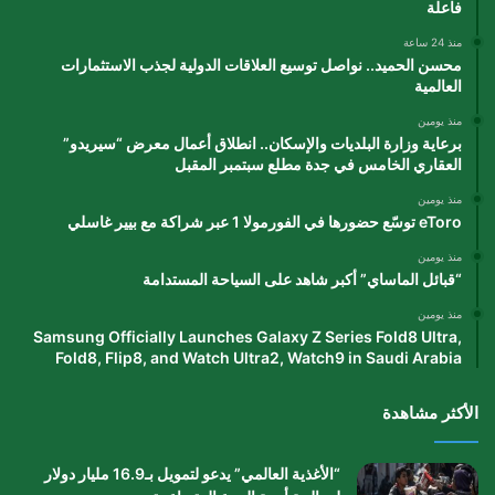
فاعلة
منذ 24 ساعة
محسن الحميد.. نواصل توسيع العلاقات الدولية لجذب الاستثمارات
العالمية
منذ يومين
برعاية وزارة البلديات والإسكان.. انطلاق أعمال معرض “سيريدو”
العقاري الخامس في جدة مطلع سبتمبر المقبل
منذ يومين
eToro توسّع حضورها في الفورمولا 1 عبر شراكة مع بيير غاسلي
منذ يومين
“قبائل الماساي” أكبر شاهد على السياحة المستدامة
منذ يومين
Samsung Officially Launches Galaxy Z Series Fold8 Ultra,
Fold8, Flip8, and Watch Ultra2, Watch9 in Saudi Arabia
الأكثر مشاهدة
“الأغذية العالمي” يدعو لتمويل بـ16.9 مليار دولار