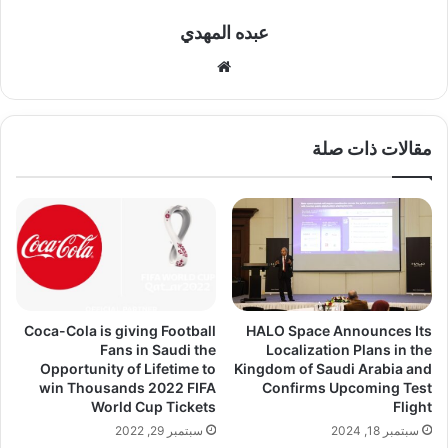
عبده المهدي
موق
ع
الوي
ب
مقالات ذات صلة
HALO Space Announces Its
Coca-Cola is giving Football
Localization Plans in the
Fans in Saudi the
Kingdom of Saudi Arabia and
Opportunity of Lifetime to
Confirms Upcoming Test
win Thousands 2022 FIFA
Flight
World Cup Tickets
سبتمبر 18, 2024
سبتمبر 29, 2022