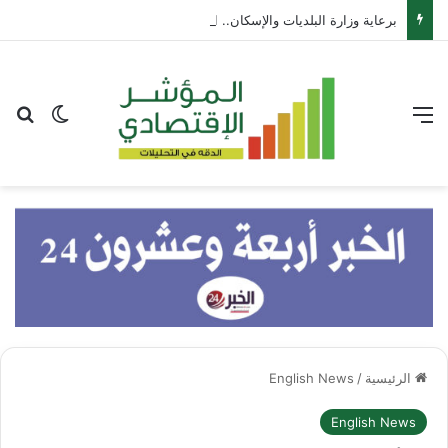
برعاية وزارة البلديات والإسكان.. انطلاق أعمال معرض “سيريدو” العقاري الخامس في جدة مطلع سبتمبر المقبل
القائمة
بح
الوضع ا
الرئيسية
/
English News
English News