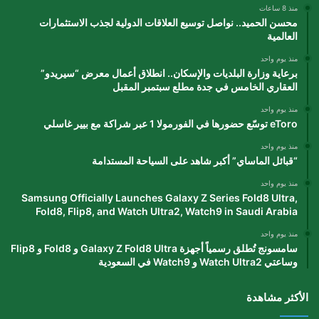
منذ 8 ساعات
محسن الحميد.. نواصل توسيع العلاقات الدولية لجذب الاستثمارات
العالمية
منذ يوم واحد
برعاية وزارة البلديات والإسكان.. انطلاق أعمال معرض “سيريدو”
العقاري الخامس في جدة مطلع سبتمبر المقبل
منذ يوم واحد
eToro توسّع حضورها في الفورمولا 1 عبر شراكة مع بيير غاسلي
منذ يوم واحد
“قبائل الماساي” أكبر شاهد على السياحة المستدامة
منذ يوم واحد
Samsung Officially Launches Galaxy Z Series Fold8 Ultra,
Fold8, Flip8, and Watch Ultra2, Watch9 in Saudi Arabia
منذ يوم واحد
سامسونج تُطلق رسمياً أجهزة Galaxy Z Fold8 Ultra و Fold8 و Flip8
وساعتي Watch Ultra2 و Watch9 في السعودية
الأكثر مشاهدة