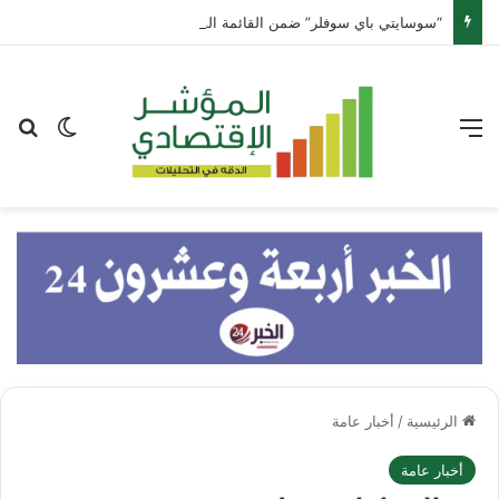
“سوسايتي باي سوفلر” ضمن القائمة القصيرة لجوائز “تايم أوت الرياض لأفضل المطاعم 2026”
القائمة
بح
الوضع ا
الرئيسية
/
أخبار عامة
أخبار عامة