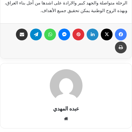
الرحلة متواصلة والجهد كبير والارادة على اشدها من أجل بناء العراق،
وبهذه الروح الوطنية يمكن تحقيق جميع الأهداف.
فيسبوك
X
لينكدإن
بينتيريست
ماسنجر
واتساب
تيلقرام
مشاركة عبر البريد
طباعة
عبده المهدي
موق
ع