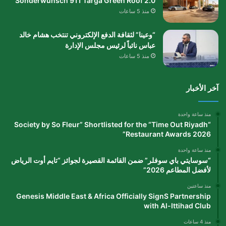
Sonderwunsch 911 Targa Green Roof 2.0
منذ 5 ساعات
“وعينا” لثقافة الدفع الإلكتروني تنتخب هشام خالد
عباس نائباً لرئيس مجلس الإدارة
منذ 5 ساعات
آخر الأخبار
منذ ساعة واحدة
“Society by So Fleur” Shortlisted for the “Time Out Riyadh
Restaurant Awards 2026”
منذ ساعة واحدة
“سوسايتي باي سوفلر” ضمن القائمة القصيرة لجوائز “تايم أوت الرياض
لأفضل المطاعم 2026”
منذ ساعتين
Genesis Middle East & Africa Officially SignS Partnership
with Al-Ittihad Club
منذ 4 ساعات