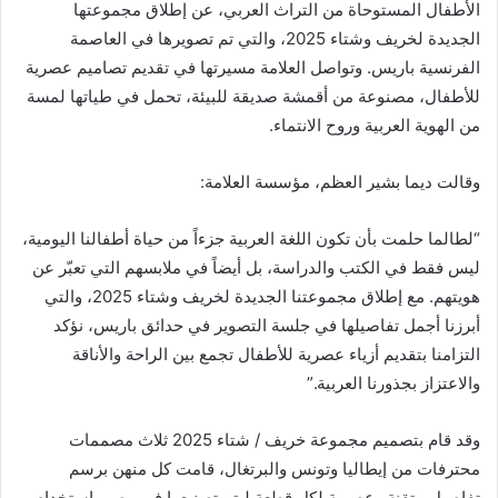
الأطفال المستوحاة من التراث العربي، عن إطلاق مجموعتها
الجديدة لخريف وشتاء 2025، والتي تم تصويرها في العاصمة
الفرنسية باريس. وتواصل العلامة مسيرتها في تقديم تصاميم عصرية
للأطفال، مصنوعة من أقمشة صديقة للبيئة، تحمل في طياتها لمسة
من الهوية العربية وروح الانتماء.
وقالت ديما بشير العظم، مؤسسة العلامة:
“لطالما حلمت بأن تكون اللغة العربية جزءاً من حياة أطفالنا اليومية،
ليس فقط في الكتب والدراسة، بل أيضاً في ملابسهم التي تعبّر عن
هويتهم. مع إطلاق مجموعتنا الجديدة لخريف وشتاء 2025، والتي
أبرزنا أجمل تفاصيلها في جلسة التصوير في حدائق باريس، نؤكد
التزامنا بتقديم أزياء عصرية للأطفال تجمع بين الراحة والأناقة
والاعتزاز بجذورنا العربية.”
وقد قام بتصميم مجموعة خريف / شتاء 2025 ثلاث مصممات
محترفات من إيطاليا وتونس والبرتغال، قامت كل منهن برسم
تفاصيل متقنة وعصرية لكل قطعة ليتم تصنيعها في مصر باستخدام