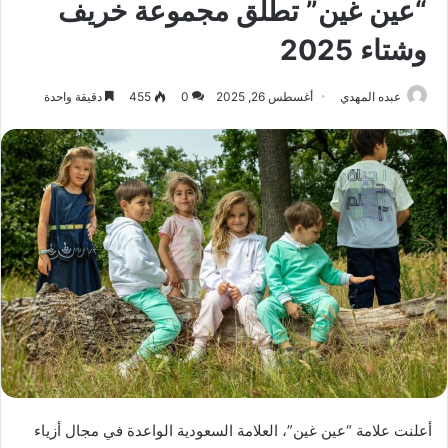
“عين غين” تطلق مجموعة خريف
وشتاء 2025
عبده المهدي
أغسطس 26, 2025
0
455
دقيقة واحدة
أعلنت علامة “عين غين”، العلامة السعودية الواعدة في مجال أزياء