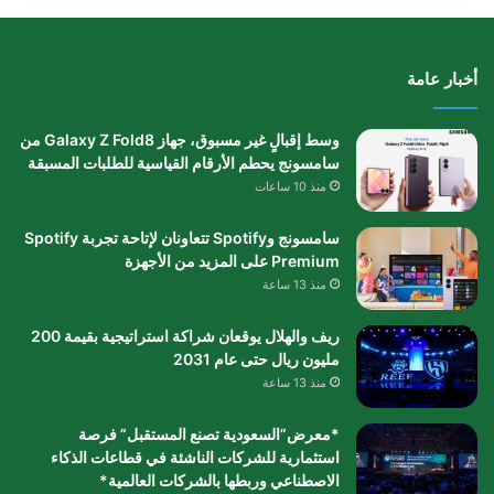
أخبار عامة
وسط إقبالٍ غير مسبوق، جهاز Galaxy Z Fold8 من
سامسونج يحطم الأرقام القياسية للطلبات المسبقة
منذ 10 ساعات
سامسونج وSpotify تتعاونان لإتاحة تجربة Spotify
Premium على المزيد من الأجهزة
منذ 13 ساعة
ريف والهلال يوقعان شراكة استراتيجية بقيمة 200
مليون ريال حتى عام 2031
منذ 13 ساعة
*معرض”السعودية تصنع المستقبل” فرصة
استثمارية للشركات الناشئة في قطاعات الذكاء
الاصطناعي وربطها بالشركات العالمية*