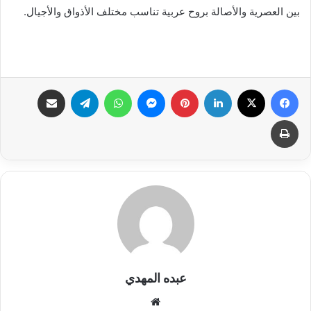
بين العصرية والأصالة بروح عربية تناسب مختلف الأذواق والأجيال.
فيسبوك
X
لينكدإن
بينتيريست
ماسنجر
واتساب
تيلقرام
مشاركة عبر البريد
طباعة
عبده المهدي
موق