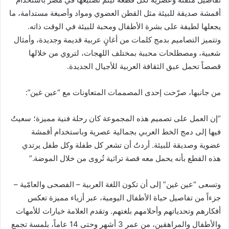
أقمشة صديقة للبيئة مثل القطن العضوي ومواد وأصبغة مستدامة، ما
يجعلها لطيفة على بشرة الأطفال ومحبة للبيئة في الوقت ذاته.
وتتميز التصاميم بدمج كلمات من أغانٍ عربية قديمة وجديدة، وأمثال
شعبية، ومصطلحات محببة بمختلف اللهجات، لتروي من خلالها
قصصاً تحمل عبق الثقافة العربية للأجيال الجديدة.
من جانبها، صرّحت إحدى المصممات المتعاونات مع “عين غين”:
“إن العمل على تصميم هذه المجموعة كان رحلة فنية مميزة؛ سعيتُ
فيها إلى دمج الخط العربي بجمالية عصرية وباستخدام أقمشة
عضوية وصديقة للبيئة. أردتُ أن تشعر كل طفلة وكل طفل يرتدي
هذه القطع بأنه يحمل معه قصة تراثية تُروى من خلال الموضة.”
وتسعى “عين غين” إلى أن تكون اللغة العربية – الفصحى والعامّية –
جزءاً من تفاصيل حياة الأطفال اليومية، عبر أزياء مميزة تعكس
أفكارهم وتحدياتهم وأحلامهم بلغتهم. وتقدم العلامة خيارات للأمهات
والأطفال والمراهقين، من عمر 3 أشهر وحتى 14 عاماً، بلمسة تجمع