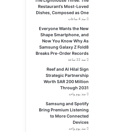
The Lighthouse Three: The
Restaurant’s Most-Loved
Dishes, Composed as One
منذ 4 ساعات
Everyone Wants the New
Shape Smartphone, and
Now You Know Why As
Samsung Galaxy Z Fold8
Breaks Pre-Order Records
منذ 22 ساعة
Reef and Al Hilal Sign
Strategic Partnership
Worth SAR 200 Million
Through 2031
منذ يوم واحد
Samsung and Spotify
Bring Premium Listening
to More Connected
Devices
منذ يوم واحد