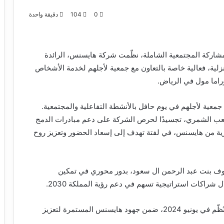
0
104
دقيقة واحدة
لمشاركة المجتمعية الشاملة، نظّمت شركة هايسنس، الرائدة
منزلية، فعالية خاصة بالتعاون مع جمعية لأجلهم لخدمة الأشخاص
اما مول في الرياض.
دًا من أعضاء جمعية لأجلهم في يوم حافل بالأنشطة التفاعلية والمجتمعية.
ب الشمري، تجسيدًا لحرص الشركة على دعم مبادرات الدمج
ارية من هايسنس، في لفتة تهدف إلى إسعاد الحضور وتعزيز روح
نوف بنت عبد الرحمن ال سعود، بدور محوري في تمكين
راكات استراتيجية تسهم في دعم رؤية المملكة 2030.
وتأتي هذه الفعالية امتدادًا لنجاح التعاون السابق الذي نُظّم في يونيو 2024، ضمن جهود هايسنس المستمرة لتعزيز