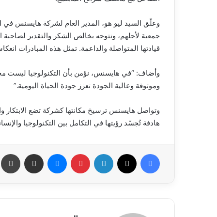
وعلّق السيد ليو هو، المدير العام لشركة هايسنس في المم
جمعية لأجلهم، ونتوجه بخالص الشكر والتقدير لصاحبة 
قيادتها المتواصلة والداعمة. تمثل هذه المبادرات انعكا
وأضاف: “في هايسنس، نؤمن بأن التكنولوجيا ليست مجرد 
وموثوقة وعالية الجودة تعزز جودة الحياة اليومية.”
وتواصل هايسنس ترسيخ مكانتها كشركة تضع الابتكار وا
هادفة تُجسّد رؤيتها في التكامل بين التكنولوجيا والإنسان
فيسبوك
X
لينكدإن
بينتيريست
ماسنجر
مشاركة عبر البريد
طب