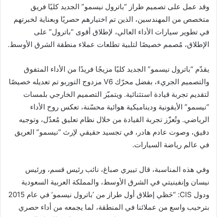
وقد عمل على تصميم طراز “باترول نيسمو” الجديد كليًا فريق
متخصص من المهندسين، الذين تم اختيارهم حصريًا وبعناية لخبرتهم
في تطوير سيارات الأداء العالي، لإطلاق أقوى “باترول” على
الإطلاق، مُصمم خصيصًا لتلبية تطلعات عملاء منطقة الشرق الأوسط.
يقدّم “باترول نيسمو” الجديد كليًا مزيجًا فريدًا من الأداء المتفوق
والتصميم الجريء، بفضل محرّك V6 مزدوج التوربو تم تعديله خصيصًا
لتقديم تجربة قيادة استثنائية. ويتميّز التصميم الخارجي بلمسات
“نيسمو” الأيقونية وديناميكية هوائية محسّنة، تعكس روح الأداء
الرياضي. وتُعزّز تجربة القيادة من خلال نظام تعليق مُعدّل، وتوجيه
دقيق، وصوت عادم هادر، في تجسيد حقيقي لإرث “نيسمو” العريق
في عالم رياضة السيارات.
وفي هذه المناسبة، قال تييري صباغ، نائب رئيس قسم، ورئيس
نيسان وإنفينيتي في الشرق الأوسط، والمملكة العربية السعودية
ودول CIS: “حَظي إطلاق أول طراز من ’باترول نيسمو‘ في عام 2015
بترحيب واسع من عملائنا في المنطقة، لما يجمعه من أداء حصري