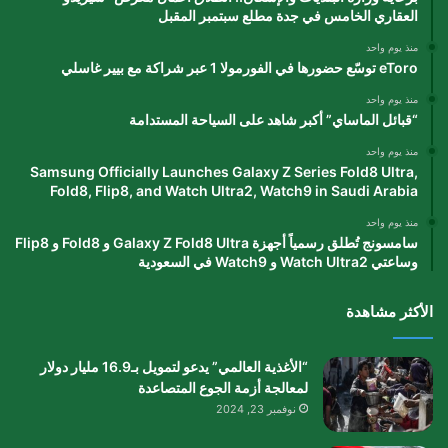
العقاري الخامس في جدة مطلع سبتمبر المقبل
منذ يوم واحد
eToro توسّع حضورها في الفورمولا 1 عبر شراكة مع بيير غاسلي
منذ يوم واحد
“قبائل الماساي” أكبر شاهد على السياحة المستدامة
منذ يوم واحد
Samsung Officially Launches Galaxy Z Series Fold8 Ultra,
Fold8, Flip8, and Watch Ultra2, Watch9 in Saudi Arabia
منذ يوم واحد
سامسونج تُطلق رسمياً أجهزة Galaxy Z Fold8 Ultra و Fold8 و Flip8
وساعتي Watch Ultra2 و Watch9 في السعودية
الأكثر مشاهدة
“الأغذية العالمي” يدعو لتمويل بـ16.9 مليار دولار
لمعالجة أزمة الجوع المتصاعدة
نوفمبر 23, 2024