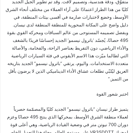
متفوّق، ودقة هندسية، وتصميم لافت. وقد تم تطوير الجيل الجديد
كليًا من هذا الطراز اعتمادًا على آراء العملاء من مختلف أنحاء الشرق
الأوسط، وخضع لاختبارات صارمة في أقسى بيئات المنطقة، في
دليل واضح على المكانة المحورية للمنطقة المنطقة لدى نيسان.
وبفضل تصميمه المستوحى من عالم السباقات ومحركه القوي بقوة
495 حصانًا، يُجسّد ’باترول نيسمو‘ الجديد إحساسًا فريدًا بالشغف
والأداء الرياضي، دون التفريط بعناصر الراحة، والفخامة، والأصالة
التي لطالما ميّزت هذا الاسم الأيقوني في فئة السيارات الرياضية
متعددة الاستخدامات. واليوم، يرتقي “باترول نيسمو” الجديد بتاريخه
العريق ليُلبّي تطلعات عشاق الأداء الديناميكي الذين لا يرضون بأقل
من التميز.”
اختبر شعور القوة
يتميز طراز نيسان “باترول نيسمو” الجديد كليًا والمصمّمة حصرياً
لعملاء منطقة الشرق الأوسط، بمحركها الذي ينتج 495 حصانًا وعزم
دوران 700 نيوتن متر في وضعية القيادة الرياضية، وهي أعلى قوة
لمحرك VR35DDTT على مستوى العالم. وجاء هذا التعديل الخاص