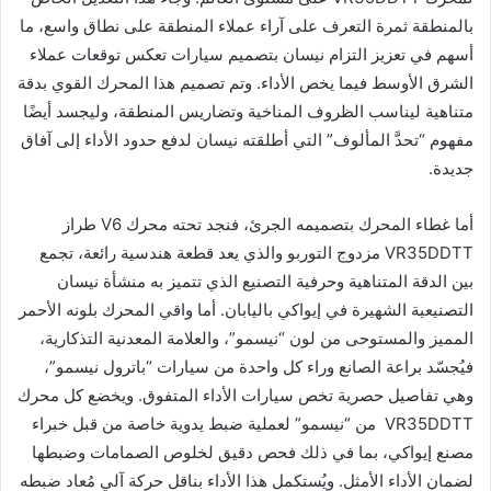
بالمنطقة ثمرة التعرف على آراء عملاء المنطقة على نطاق واسع، ما
أسهم في تعزيز التزام نيسان بتصميم سيارات تعكس توقعات عملاء
الشرق الأوسط فيما يخص الأداء. وتم تصميم هذا المحرك القوي بدقة
متناهية ليناسب الظروف المناخية وتضاريس المنطقة، وليجسد أيضًا
مفهوم “تحدَّ المألوف” التي أطلقته نيسان لدفع حدود الأداء إلى آفاق
جديدة.
أما غطاء المحرك بتصميمه الجرئ، فنجد تحته محرك V6 طراز
VR35DDTT مزدوج التوربو والذي يعد قطعة هندسية رائعة، تجمع
بين الدقة المتناهية وحرفية التصنيع الذي تتميز به منشأة نيسان
التصنيعية الشهيرة في إيواكي باليابان. أما واقي المحرك بلونه الأحمر
المميز والمستوحى من لون “نيسمو”، والعلامة المعدنية التذكارية،
فيُجسّد براعة الصانع وراء كل واحدة من سيارات “باترول نيسمو”،
وهي تفاصيل حصرية تخص سيارات الأداء المتفوق. ويخضع كل محرك
VR35DDTT من “نيسمو” لعملية ضبط يدوية خاصة من قبل خبراء
مصنع إيواكي، بما في ذلك فحص دقيق لخلوص الصمامات وضبطها
لضمان الأداء الأمثل. ويُستكمل هذا الأداء بناقل حركة آلي مُعاد ضبطه