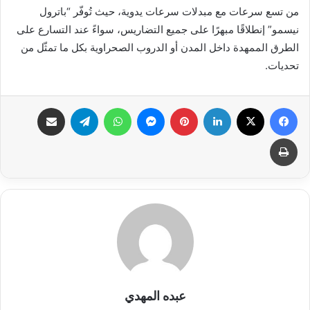
من تسع سرعات مع مبدلات سرعات يدوية، حيث تُوفّر “باترول
نيسمو” إنطلاقًا مبهرًا على جميع التضاريس، سواءً عند التسارع على
الطرق الممهدة داخل المدن أو الدروب الصحراوية بكل ما تمثّل من
تحديات.
فيسبوك
X
لينكدإن
بينتيريست
ماسنجر
واتساب
تيلقرام
مشاركة عبر البريد
طباعة
عبده المهدي