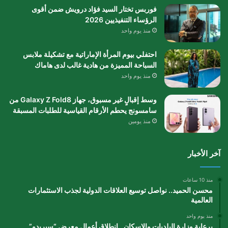
فوربس تختار السيد فؤاد درويش ضمن أقوى
الرؤساء التنفيذيين 2026
منذ يوم واحد
احتفلي بيوم المرأة الإماراتية مع تشكيلة ملابس
السباحة المميزة من هادية غالب لدى هاماك
منذ يوم واحد
وسط إقبالٍ غير مسبوق، جهاز Galaxy Z Fold8 من
سامسونج يحطم الأرقام القياسية للطلبات المسبقة
منذ يومين
آخر الأخبار
منذ 10 ساعات
محسن الحميد.. نواصل توسيع العلاقات الدولية لجذب الاستثمارات
العالمية
منذ يوم واحد
برعاية وزارة البلديات والإسكان.. انطلاق أعمال معرض “سيريدو”