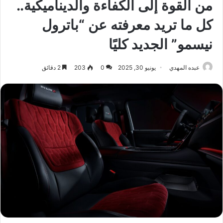
من القوة إلى الكفاءة والديناميكية..
كل ما تريد معرفته عن “باترول
نيسمو” الجديد كليًا
عبده المهدي
يونيو 30, 2025
0
203
2 دقائق