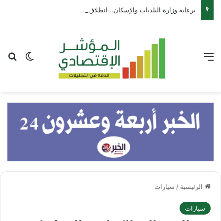
برعاية وزارة البلديات والإسكان.. انطلاق أعمال معرض “سيريدو” العقاري الخامس في جدة مطلع سبتمبر المقبل
القائمة
بح
الوضع ا
الرئيسية
/
سيارات
سيارات