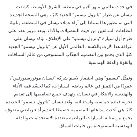
في حدث عالمي مبهر أقيم في منطقة الشرق الأوسط، كشفت
نيسان عن طراز “باترول نيسمو” الجديد كليًا، وهي النسخة الجديدة
التي تم تطويرها استنادا إلى آراء عملاء نيسان في المنطقة، وتلبيةً
لتطلعات السائقين من حيث التفضيلات والأداء. وبعد مرور عقد على
طرح أول سيارة “باترول نيسمو” على الإطلاق، تؤكد نيسان على
عراقة هذا الإرث بالكشف العالمي الأول عن “باترول نيسمو” الجديد
كليًا الذي يجمع بين التصميم الجذّاب المستوحى من عالم السباقات
والقوة والدقة الهندسية.
وتمثّل “نيسمو” وهي اختصار لاسم شركة “نيسان موتورسبورتس”،
عقودًا من التميز في عالم رياضة السيارات، كما تُجسّد قمة الأداء
والهندسة والابتكار في نيسان، وتهدف جميع تصاميمها إلى تقديم
تجربة قيادة حماسية واستثنائية. وتُعد نيسان “باترول نيسمو” الجديدة
كليًا هي أحدث إبداعاتها المصممة خصيصًا لتقديم أداء رياضي متفوق،
يجمع بين متانة السيارات الرياضية متعددة الاستخدامات والدقة
الهندسية المستوحاة من حلبات السباق.