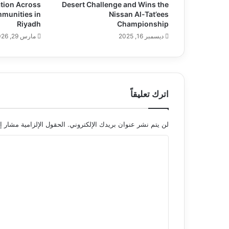
tion Across
Desert Challenge and Wins the
mmunities in
Nissan Al-Tat’ees
Riyadh
Championship
ديسمبر 16, 2025
مارس 29, 2026
اترك تعليقاً
لن يتم نشر عنوان بريدك الإلكتروني.
الحقول الإلزامية مشار إل
ا
ل
ت
ع
ل
ي