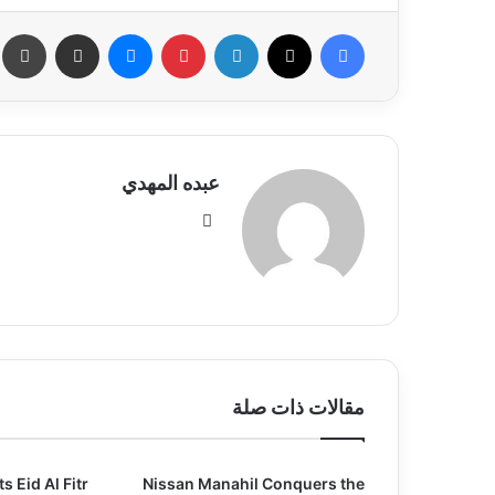
فيسبوك
X
لينكدإن
بينتيريست
ماسنجر
مشاركة عبر البريد
طب
عبده المهدي
موق
ع
الوي
ب
مقالات ذات صلة
 Eid Al Fitr
Nissan Manahil Conquers the