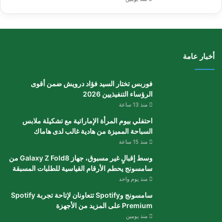
أخبار عامة
فوربس تختار السيد فؤاد درويش ضمن أقوى
الرؤساء التنفيذيين 2026
منذ 13 ساعة
احتفلي بيوم المرأة الإماراتية مع تشكيلة ملابس
السباحة المميزة من هادية غالب لدى هاماك
منذ 15 ساعة
وسط إقبالٍ غير مسبوق، جهاز Galaxy Z Fold8 من
سامسونج يحطم الأرقام القياسية للطلبات المسبقة
منذ يوم واحد
سامسونج وSpotify تتعاونان لإتاحة تجربة Spotify
Premium على المزيد من الأجهزة
منذ يومين