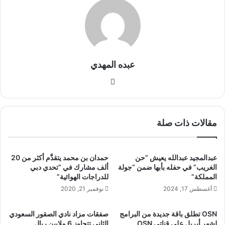
عبده المهدي
موق
ع
الوي
ب
مقالات ذات صلة
عبدالمجيد عبدالله يعيش “حن
حمدان بن محمد يتقدَّم أكثر من 20
الغريب” في حفله بأبها ضمن “جولة
ألف مشارك في “تحدي دبي
المملكة”
للدراجات الهوائية”
أغسطس 17, 2024
نوفمبر 21, 2020
OSN تطلق باقة جديدة من البرامج
صفقات مزاد نادي الصقور السعودي
لشهر أبريل على قناتي OSN
الثاني تتجاوز 6 ملايين ريال