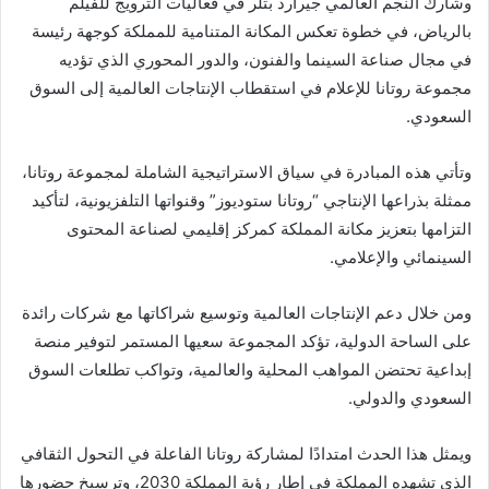
وشارك النجم العالمي جيرارد بتلر في فعاليات الترويج للفيلم
بالرياض، في خطوة تعكس المكانة المتنامية للمملكة كوجهة رئيسة
في مجال صناعة السينما والفنون، والدور المحوري الذي تؤديه
مجموعة روتانا للإعلام في استقطاب الإنتاجات العالمية إلى السوق
السعودي.
وتأتي هذه المبادرة في سياق الاستراتيجية الشاملة لمجموعة روتانا،
ممثلة بذراعها الإنتاجي “روتانا ستوديوز” وقنواتها التلفزيونية، لتأكيد
التزامها بتعزيز مكانة المملكة كمركز إقليمي لصناعة المحتوى
السينمائي والإعلامي.
ومن خلال دعم الإنتاجات العالمية وتوسيع شراكاتها مع شركات رائدة
على الساحة الدولية، تؤكد المجموعة سعيها المستمر لتوفير منصة
إبداعية تحتضن المواهب المحلية والعالمية، وتواكب تطلعات السوق
السعودي والدولي.
ويمثل هذا الحدث امتدادًا لمشاركة روتانا الفاعلة في التحول الثقافي
الذي تشهده المملكة في إطار رؤية المملكة 2030، وترسيخ حضورها