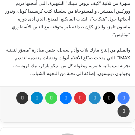
مبهرة من ثلاثية “كيف تروض تنينك” الشهيرة، التي أنتجتها دريم
ووركس أنيميشن، والمستوحاة من سلسلة كتب كريسيدا كويل، وتدور
أحداثها حول “هيكاب”، الشاب الفايكنغ المبدع، الذي أدى دوره
ماسون ثامز، والذي كوّن صداقة غير متوقعة مع التنين الأسطوري
“توثليس”.
والفيلم من إنتاج مارك بلات وآدم سيجل، ضمن مبادرة “مصوّر لتقنية
IMAX” التي منحت صنّاع الأفلام أدوات وتقنيات متقدمة لتقديم
تجربة سينمائية غامرة، وبطولة كل من: نيكو باركر، نيك فروست،
وجوليان دينيسون، إضافة إلى نخبة من النجوم الشباب.
فيسبوك
X
لينكدإن
بينتيريست
ماسنجر
واتساب
تيلقرام
مشاركة عبر البريد
طباعة