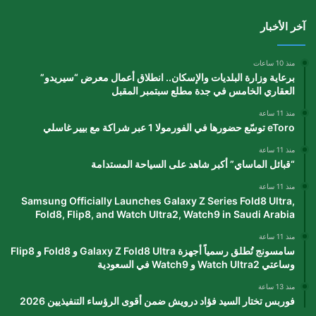
آخر الأخبار
منذ 10 ساعات
برعاية وزارة البلديات والإسكان.. انطلاق أعمال معرض “سيريدو”
العقاري الخامس في جدة مطلع سبتمبر المقبل
منذ 11 ساعة
eToro توسّع حضورها في الفورمولا 1 عبر شراكة مع بيير غاسلي
منذ 11 ساعة
“قبائل الماساي” أكبر شاهد على السياحة المستدامة
منذ 11 ساعة
Samsung Officially Launches Galaxy Z Series Fold8 Ultra,
Fold8, Flip8, and Watch Ultra2, Watch9 in Saudi Arabia
منذ 11 ساعة
سامسونج تُطلق رسمياً أجهزة Galaxy Z Fold8 Ultra و Fold8 و Flip8
وساعتي Watch Ultra2 و Watch9 في السعودية
منذ 13 ساعة
فوربس تختار السيد فؤاد درويش ضمن أقوى الرؤساء التنفيذيين 2026