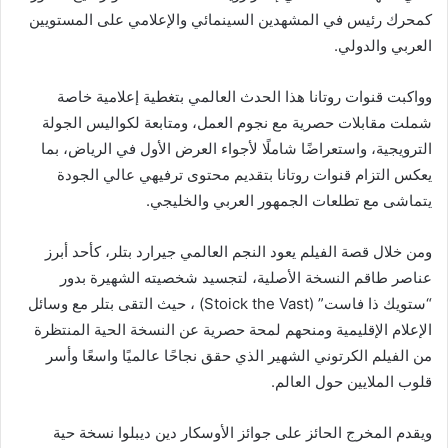
كمحرك رئيس في المشهدين السينمائي والإعلامي على المستويين
العربي والدولي.
وواكبت قنوات روتانا هذا الحدث العالمي بتغطية إعلامية خاصة
شملت مقابلات حصرية مع نجوم العمل، ومتابعة لكواليس الجولة
الترويجية، واستعراضًا شاملًا لأجواء العرض الأول في الرياض، بما
يعكس التزام قنوات روتانا بتقديم محتوى ترفيهي عالي الجودة
يتماشى مع تطلعات الجمهور العربي والخليجي.
ومن خلال قصة الفيلم يعود النجم العالمي جيرارد بتلر، كأحد أبرز
عناصر طاقم النسخة الأصلية، لتجسيد شخصيته الشهيرة بدور
“ستويك ذا فاست” (Stoick the Vast) ، حيث التقى بتلر مع وسائل
الإعلام الإقليمية ومنحهم لمحة حصرية عن النسخة الحية المنتظرة
من الفيلم الكرتوني الشهير الذي حقق نجاحًا عالميًا واسعًا وأسر
قلوب الملايين حول العالم.
ويقدم المخرج الحائز على جوائز الأوسكار دين ديبلوا نسخة حية