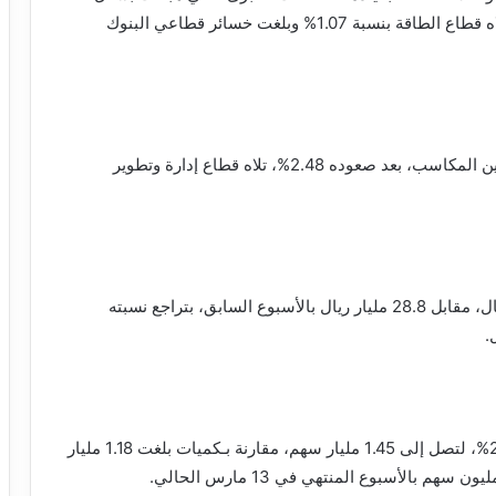
جماعي، بصدارة قطاع الاتصالات الذي تراجع 1.41%، تلاه قطاع الطاقة بنسبة 1.07% وبلغت خسائر قطاعي البنوك
وشهدت بقية القطاعات أداءً إيجابياً، وتصدر قطاع التأمين المكاسب، بعد صعوده 2.48%، تلاه قطاع إدارة وتطوير
وتراجعت قيم التداول بشكل هامشي إلى 28.6 مليار ريال، مقابل 28.8 مليار ريال بالأسبوع السابق، بتراجع نسبته
وسجلت كميات التداول الأسبوعية ارتفاعاً نسبته 22.86%، لتصل إلى 1.45 مليار سهم، مقارنة بـكميات بلغت 1.18 مليار