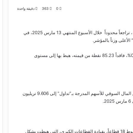
0
363
دقيقة واحدة
سجل مؤشر سوق الأسهم السعودية الرئيسي (تاشي) ، تراجعاً محدوداً خلال الأسبوع المنتهي 13 مارس 2025، في
لأعلى وزناً بالمؤشر.
وسجل المؤشر العام للسوق “تاسي” تراجعاً نسبته 0.72%، فاقداً 85.23 نقطة من قيمته، هبط بها إلى مستوى
وبلغت الخسائر السوقية 89.63 مليار ريال، ليهبط رأس المال السوقي للأسهم المدرجة بـ”تداول” إلى 9.606 تريليون
وجاءت خسائر السوق السعودي خلال الأسبوع وسط هبوط 18 قطاعاً، بقيادة القطاعات الكبرى، التي هبطت بشكل