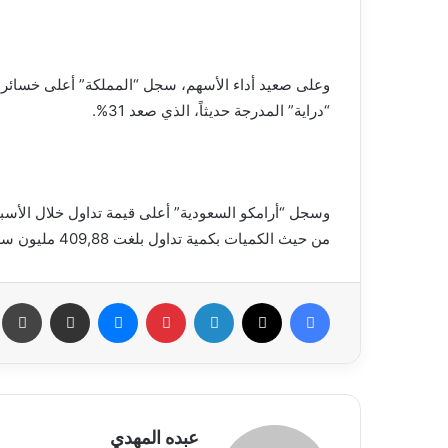
“دراية” المدرجة حديثاً، الذي صعد 31%.
من حيث الكميات بكمية تداول بلغت 409,88 مليون سهم.
فيسبوك
X
لينكدإن
بينتيريست
ماسنجر
مشاركة عبر البريد
طب
عبده المهدي