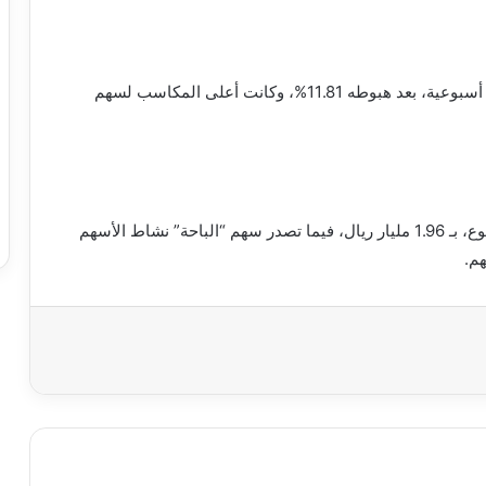
وعلى صعيد أداء الأسهم، سجل “المملكة” أعلى خسائر أسبوعية، بعد هبوطه 11.81%، وكانت أعلى المكاسب لسهم
وسجل “أرامكو السعودية” أعلى قيمة تداول خلال الأسبوع، بـ 1.96 مليار ريال، فيما تصدر سهم “الباحة” نشاط الأسهم
اعة