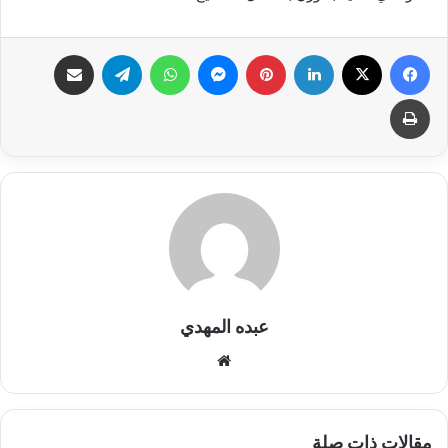
فيسبوك
X
لينكدإن
بينتيريست
ماسنجر
واتساب
تيلقرام
مشاركة عبر البريد
طباعة
عبده المهدي
موق
ع
الوي
ب
مقالات ذات صلة