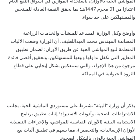
المواشي الحية بالأوزان، باستخدام الموازين في أسواق النفع العام
اعتبارًا من 01 محرم 1447هـ؛ بما يحقق القيمة العادلة للمنتجين
والمستهلكين على حد سواء.
وأوضح وكيل الوزارة المساعد للمنشآت والخدمات الزراعية
المساندة المهندس محمد العبداللطيف، أن الوزارة وضعت الآليات
المنظمة لبيع المواشي الحية عن طريق الأوزان؛ لضمان تطبيق
المعايير التي تكفل تداولها وبيعها للمستهلكين، وتحقيق أقصى فائدة
مرجوة من هذا الإجراء، والتي ستنعكس بشكل إيجابي على قطاع
الثروة الحيوانية في المملكة.
يذكر أن وزارة “البيئة” تشترط على مستوردي الماشية الحية، بجانب
الاشتراطات الصحية، وأذونات الاستيراد؛ إثبات تطبيق برنامج
الاستدامة البيئية (الأوزان القياسية للمواشي، والإجراءات التنفيذية
لأوزان الإرساليات، والتحصين)، مما يسهم في تطبيق آليات بيع
المواشي الحية بالوزن بالشكل الصحيح.