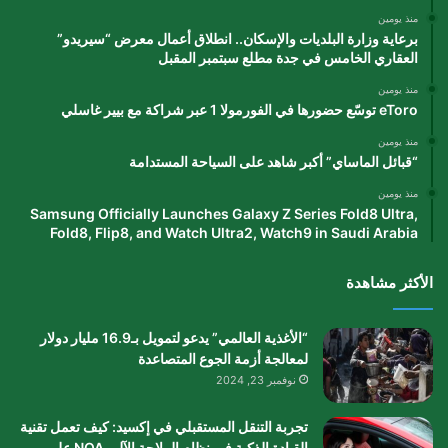
منذ يومين
برعاية وزارة البلديات والإسكان.. انطلاق أعمال معرض “سيريدو”
العقاري الخامس في جدة مطلع سبتمبر المقبل
منذ يومين
eToro توسّع حضورها في الفورمولا 1 عبر شراكة مع بيير غاسلي
منذ يومين
“قبائل الماساي” أكبر شاهد على السياحة المستدامة
منذ يومين
Samsung Officially Launches Galaxy Z Series Fold8 Ultra,
Fold8, Flip8, and Watch Ultra2, Watch9 in Saudi Arabia
الأكثر مشاهدة
“الأغذية العالمي” يدعو لتمويل بـ16.9 مليار دولار
لمعالجة أزمة الجوع المتصاعدة
نوفمبر 23, 2024
تجربة التنقل المستقبلي في إكسيد: كيف تعمل تقنية
القيادة الذكية في نظام الملاحة الآلي NOA على