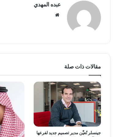
عبده المهدي
موق
ع
الوي
ب
مقالات ذات صلة
جينسلر تُعيِّن مدير تصميم جديد لفرعها