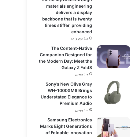
materials engineering
delivers a display
backbone that is twenty
times stiffer, providing
enhanced
منذ يوم واحد
The Content-Native
Companion Designed for
the Modern Day: Meet the
Galaxy Z Fold8
منذ يومين
Sony’s New Olive Gray
WH-1000XM6 Brings
Understated Elegance to
Premium Audio
منذ يومين
Samsung Electronics
Marks Eight Generations
of Foldable Innovation