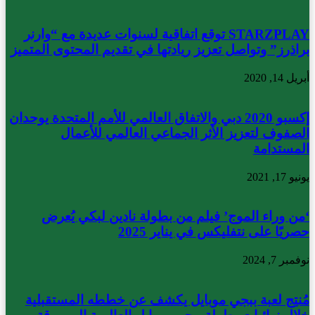
STARZPLAY توقع اتفاقية لسنوات عديدة مع “وارنر
براذرز” وتواصل تعزيز ريادتها في تقديم المحتوى المتميز
أبريل 14, 2020
إكسبو 2020 دبي والاتفاق العالمي للأمم المتحدة يوحدان
الصفوف لتعزيز الأثر الجماعي العالمي للأعمال
المستدامة
يونيو 17, 2021
‘من وراء الموج’ فيلم من بطولة نادين لبكي يُعرض
حصريًا على نتفليكس في يناير 2025
نوفمبر 7, 2024
مُنتِج لعبة ببجي موبايل يكشف عن خططه المستقبلية