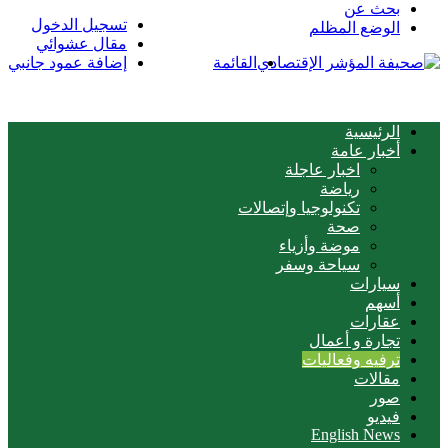
بحث عن
تسجيل الدخول
الوضع المظلم
مقال عشوائي
القائمة
إضافة عمود جانبي
الرئيسية
أخبار عامة
اخبار عاجلة
رياضة
تكنولوجيا وإتصالات
صحة
موضة وأزياء
سياحة وسفر
سيارات
أسهم
عقارات
تجارة و أعمال
ترفيه وفعاليات
مقالات
صور
فيديو
English News