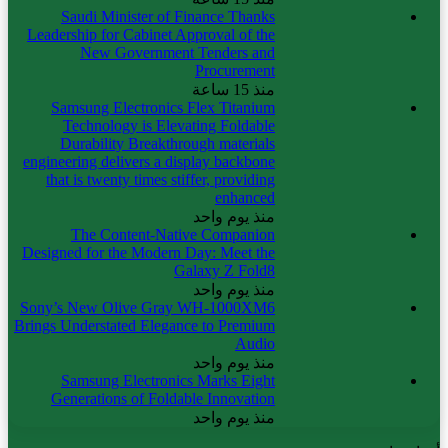
Saudi Minister of Finance Thanks
Leadership for Cabinet Approval of the
New Government Tenders and
Procurement
منذ 15 ساعة
Samsung Electronics Flex Titanium
Technology is Elevating Foldable
Durability Breakthrough materials
engineering delivers a display backbone
that is twenty times stiffer, providing
enhanced
منذ يوم واحد
The Content-Native Companion
Designed for the Modern Day: Meet the
Galaxy Z Fold8
منذ يوم واحد
Sony’s New Olive Gray WH-1000XM6
Brings Understated Elegance to Premium
Audio
منذ يوم واحد
Samsung Electronics Marks Eight
Generations of Foldable Innovation
منذ يوم واحد