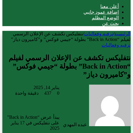
أعلن معنا
إضافة عمود جانبي
الوضع المظلم
بحث عن
الرئيسية
/
ترفيه وفعاليات
/
نتفليكس تكشف عن الإعلان الرسمي
لفيلم “Back in Action” بطولة “جيمي فوكس” و”كاميرون دياز”
ترفيه وفعاليات
نتفليكس تكشف عن الإعلان الرسمي لفيلم
“Back in Action” بطولة “جيمي فوكس”
و”كاميرون دياز”
يناير 14, 2025
0
437
دقيقة واحدة
يبدأ عرض “Back in Action”
على نتفليكس في 17 يناير
عبده المهدي
2025