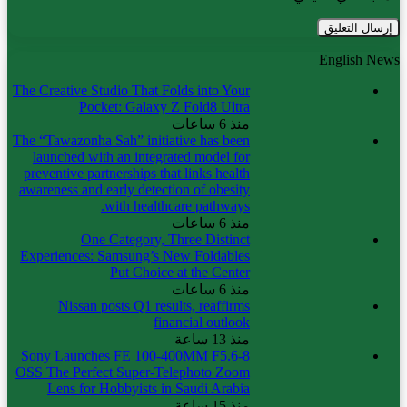
English News
The Creative Studio That Folds into Your
Pocket: Galaxy Z Fold8 Ultra
منذ 6 ساعات
The “Tawazonha Sah” initiative has been
launched with an integrated model for
preventive partnerships that links health
awareness and early detection of obesity
with healthcare pathways.
منذ 6 ساعات
One Category, Three Distinct
Experiences: Samsung’s New Foldables
Put Choice at the Center
منذ 6 ساعات
Nissan posts Q1 results, reaffirms
financial outlook
منذ 13 ساعة
Sony Launches FE 100-400MM F5.6-8
OSS The Perfect Super-Telephoto Zoom
Lens for Hobbyists in Saudi Arabia
منذ 15 ساعة