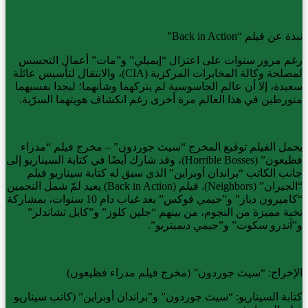
نبذة عن فيلم “Back in Action”
رغم مرور سنوات على اعتزال “إيميلي” و”مات” أعمال التجسس
لمصلحة وكالة المخابرات المركزية (CIA)، والانتقال لتأسيس عائلة
سعيدة، إلا أن عالم الجاسوسية لم يتركهما وشأنهما؛ ليجدا نفسيهما
متورطين في هذا العالم مرة أخرى رغم انكشاف هويتهما السرّية.
يحمل الفيلم توقيع المخرج “سيث جوردون” – مخرج فيلم “مدراء
فظيعون” (Horrible Bosses)، وقد شارك أيضًا في كتابة السيناريو إلى
جانب الكاتب “براندان أوبراين” الذي سبق له كتابة سيناريو فيلم
“الجيران” (Neighbors). فيلم (Back in Action) يعيد لمّ شمل النجمين
“كاميرون دياز” و”جيمي فوكس” بعد غياب دام 10 سنوات، بمشاركة
نخبة مميزة من النجوم، من بينهم “جلين كلوز” و”كايل تشاندلر”
و”آندرو سكوت” و”جيمي ديميتريو”.
الإخراج: “سيث جوردون” (مخرج فيلم مدراء فظيعون)
كتابة السيناريو: “سيث جوردون” و”براندان أوبراين” (كاتب سيناريو