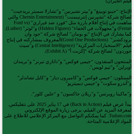
فيلم الجيران)
الإنتاج: “جينو توبينغ” و”بيتر تشيرنين” و”تشارلا سمبتر بريدجيت”
لصالح شركة “تشيرنين إنترتينمنت” (Chernin Entertainment والتي
ساهمت في إنتاج أفلام بارزة مثل “فورد ضد فيراري” (Ford vs
Ferrari) و”مجهولات في الخفاء” (Hidden Figures) و”لوثر” (Luther).
كما يشارك في الإنتاج “بو بومان” لصالح شركة “جود وان
برودكشنز” (Good One Productions)المعروف بمشاركته في إنتاج
فيلم “الاستخبارات المركزية” (Central Intelligence) و”سيث
جوردون” لصالح شركة “إكزبت أ” (Exhibit A).
المنتجون المنفذون: “جيمي فوكس” و”داتاري تيرنر” و”بريندان
أوبراين” و”تيم لويس”.
الممثلون: “جيمي فوكس” و”كاميرون دياز” و”كايل تشاندلر”
و”آندرو سكوت” و”جيمي ديميتريو”
و”ماكينا روبرتس” و”ريلان جاكسون” و “جلين كلوز”.
يبدأ عرض فيلم (Back in Action) في 17 يناير 2025 على نتفليكس.
لمعرفة المزيد عن الفيلم، يرجى زيارة الموقع الإلكتروني
Tudum.com. كما يمكنكم التواصل مع المركز الإعلامي للاطلاع على
المواد الإعلامية المتاحة.