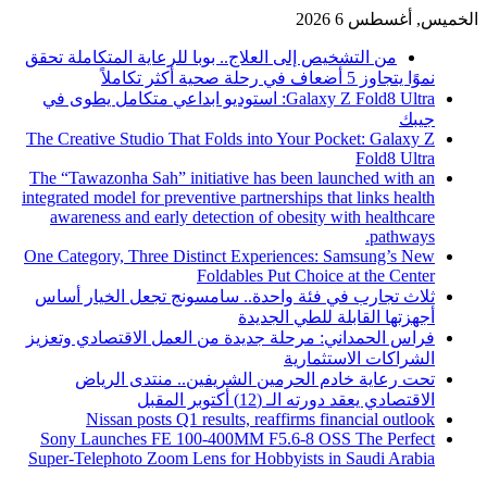
الخميس, أغسطس 6 2026
أخبار عاجلة
من التشخيص إلى العلاج.. بوبا للرعاية المتكاملة تحقق
نموًا يتجاوز 5 أضعاف في رحلة صحية أكثر تكاملاً
Galaxy Z Fold8 Ultra: استوديو ابداعي متكامل يطوى في
جيبك
The Creative Studio That Folds into Your Pocket: Galaxy Z
Fold8 Ultra
The “Tawazonha Sah” initiative has been launched with an
integrated model for preventive partnerships that links health
awareness and early detection of obesity with healthcare
pathways.
One Category, Three Distinct Experiences: Samsung’s New
Foldables Put Choice at the Center
ثلاث تجارب في فئة واحدة.. سامسونج تجعل الخيار أساس
أجهزتها القابلة للطي الجديدة
فراس الحمداني: مرحلة جديدة من العمل الاقتصادي وتعزيز
الشراكات الاستثمارية
تحت رعاية خادم الحرمين الشريفين.. منتدى الرياض
الاقتصادي يعقد دورته الـ (12) أكتوبر المقبل
Nissan posts Q1 results, reaffirms financial outlook
Sony Launches FE 100-400MM F5.6-8 OSS The Perfect
Super-Telephoto Zoom Lens for Hobbyists in Saudi Arabia