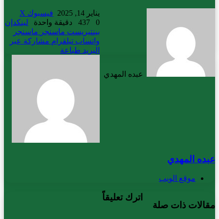
يناير 14, 2025
فيسبوك
X
0
437
دقيقة واحدة
لينكدإن
بينتيريست
ماسنجر
ماسنجر
واتساب
تيلقرام
مشاركة عبر
البريد
طباعة
عبده المهدي
عبده المهدي
موقع الويب
اترك تعليقاً
مقالات ذات صلة