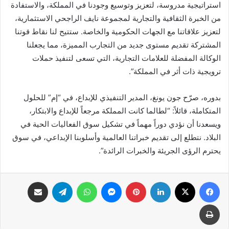
استراتيجية مدروسة، لتعزيز وتوسيع وجودنا في المملكة، والاستفادة
من الخبرة الثقافية والتجارية لمجموعة نايف الراجحي الاستثمارية،
لتعزيز علاقاتنا مع الجهات الحكومية والخاصة. ستتيح لنا نقاط قوتنا
المشتركة تقديم مستوى جديد من التجارب المميزة، مما يجعلنا
الوكالة المفضلة للعلامات التجارية، التي تسعى لتنفيذ حملات
ترويجية ذات أثر في المملكة”.
بدوره، صرّح جون يونغ، المدير التنفيذي للإبداع، في “إم” للحلول
المتكاملة، قائلاً: “لطالما كانت المملكة مرجعاً للإبداع والابتكار،
ويسعدنا أن نؤدي دوراً مهماً في تشكيل سوق الفعاليات الحية في
البلاد. نتطلع إلى تقديم خبراتنا العالمية وأسلوبنا الإبداعي، في سوق
يحترم الرؤى الجريئة والخبرات الرائدة”.
فيسبوك
X
لينكدإن
بينتيريست
ماسنجر
واتساب
تيلقرام
مشاركة عبر البريد
طباعة