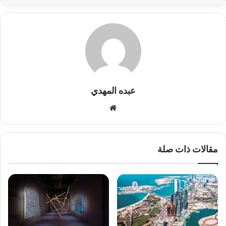
عبده المهدي
موق
ع
الوي
ب
مقالات ذات صلة