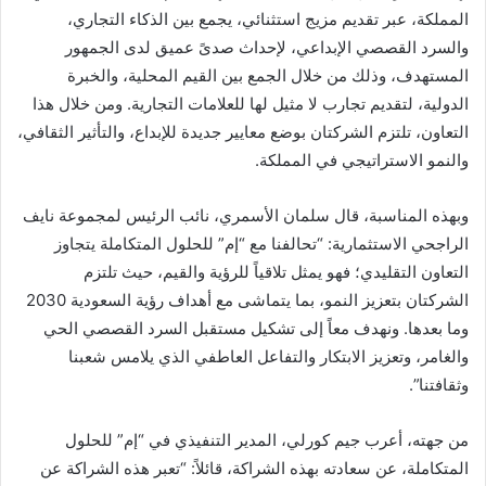
المملكة، عبر تقديم مزيج استثنائي، يجمع بين الذكاء التجاري،
والسرد القصصي الإبداعي، لإحداث صدىً عميق لدى الجمهور
المستهدف، وذلك من خلال الجمع بين القيم المحلية، والخبرة
الدولية، لتقديم تجارب لا مثيل لها للعلامات التجارية. ومن خلال هذا
التعاون، تلتزم الشركتان بوضع معايير جديدة للإبداع، والتأثير الثقافي،
والنمو الاستراتيجي في المملكة.
وبهذه المناسبة، قال سلمان الأسمري، نائب الرئيس لمجموعة نايف
الراجحي الاستثمارية: “تحالفنا مع “إم” للحلول المتكاملة يتجاوز
التعاون التقليدي؛ فهو يمثل تلاقياً للرؤية والقيم، حيث تلتزم
الشركتان بتعزيز النمو، بما يتماشى مع أهداف رؤية السعودية 2030
وما بعدها. ونهدف معاً إلى تشكيل مستقبل السرد القصصي الحي
والغامر، وتعزيز الابتكار والتفاعل العاطفي الذي يلامس شعبنا
وثقافتنا”.
من جهته، أعرب جيم كورلي، المدير التنفيذي في “إم” للحلول
المتكاملة، عن سعادته بهذه الشراكة، قائلاً: “تعبر هذه الشراكة عن