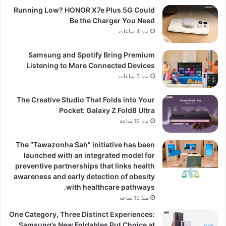
Running Low? HONOR X7e Plus 5G Could
Be the Charger You Need
منذ 4 ساعات
Samsung and Spotify Bring Premium
Listening to More Connected Devices
منذ 5 ساعات
The Creative Studio That Folds into Your
Pocket: Galaxy Z Fold8 Ultra
منذ 19 ساعة
The “Tawazonha Sah” initiative has been
launched with an integrated model for
preventive partnerships that links health
awareness and early detection of obesity
with healthcare pathways.
منذ 19 ساعة
One Category, Three Distinct Experiences:
Samsung’s New Foldables Put Choice at